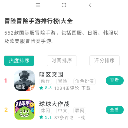
冒险冒险手游排行榜|大全
552款国际服冒险手游，包括国服、日服、韩服以
及欧美服冒险类手游。
热度排序
时间排序
评分排序
暗区突围
1
查看
动作
冒险
角色扮演
8.8
1084条评论
下载
高画质
射击
球球大作战
2
查看
休闲
中文
联网
9.1
87条评论
下载
联机
冒险
多人
对战
io
团队合作