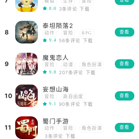
7
查看
模拟
生存
冒险
8.0
3条评论
下载
沙盒
泰坦陨落2
8
查看
动作
冒险
RPG
9.4
56条评论
下载
射击
魔鬼恋人
9
查看
冒险
动漫
角色扮演
9.8
207条评论
下载
养成
乙女
恋爱
文字
剧情向
吸血鬼
妄想山海
10
查看
冒险
高自由度
9.1
90条评论
下载
角色扮演
养成
开放世界
MMO
蜀门手游
中国风
11
查看
动作
冒险
角色扮演
3条评论
下载
中国风
武侠