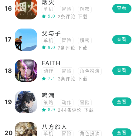
烟火
科幻
第一人称
PVE
16
查看
单机
冒险
解密
9.0
2条评论
下载
恐怖
中国风
俯视角
PVE
2.5d
父与子
17
查看
单机
冒险
解密
9.0
7条评论
下载
剧情向
steam移植
文艺
FAITH
18
查看
动作
冒险
角色扮演
7.4
MMORPG
3条评论
下载
鸣潮
19
查看
策略
动作
冒险
8.9
244条评论
下载
高自由度
角色扮演
高画质
多人
二次元
八方旅人
开放世界
20
查看
单机
冒险
角色扮演