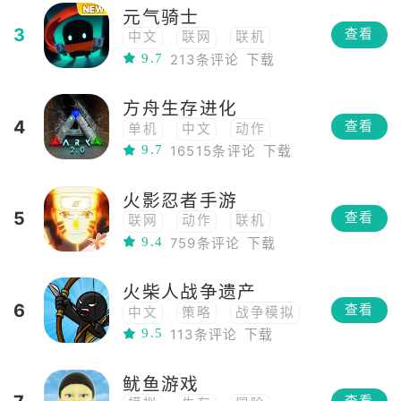
元气骑士
国产
3
查看
中文
联网
联机
9.7
213条评论
下载
冒险
像素
多人
对战
支持手柄
横版
方舟生存进化
地牢
Roguelike
4
查看
单机
中文
动作
独立
局域网
9.7
16515条评论
下载
联机
模拟经营
弹幕射击
TPS
国产
多人在线
模拟
生存
本地对战
Roguelite
火影忍者手游
冒险
高自由度
RPG
本地联机
5
查看
联网
动作
联机
高画质
恐龙
沙盒
9.4
759条评论
下载
冒险
格斗
动漫
多人
开放世界
3D
日系
ACG
多人
射击
FPS
移植
火柴人战争遗产
卡牌
二次元
回合制
PVP
steam移植
6
查看
中文
策略
战争模拟
竞技
横版
火影忍者
ARPG
单人
9.5
113条评论
下载
冒险
横版格斗
鱿鱼游戏