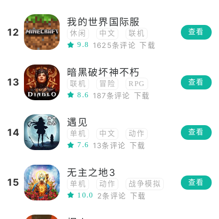
我的世界国际服
12
查看
休闲
中文
联机
9.8
1625条评论
下载
模拟经营
模拟
DIY
冒险
高自由度
建造
暗黑破坏神不朽
沙盒
像素
多人
13
查看
联机
冒险
RPG
开放世界
8.6
187条评论
下载
高画质
多人
地牢
ARPG
遇见
14
查看
单机
中文
动作
7.6
13条评论
下载
冒险
高自由度
RPG
角色扮演
高画质
无主之地3
沙盒
开放世界
3D
15
查看
单机
动作
战争模拟
小清新
俯视角
10.0
2条评论
下载
冒险
RPG
角色扮演
多人
3D
射击