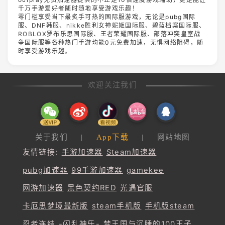
千万手游爱好者随时随地享受游戏乐趣！
零门槛享受当下最炙手可热的国际服游戏，无论是pubg国际
服、DNF韩服、nikke胜利女神妮姬国际服、碧蓝档案国际服、
ROBLOX罗布乐思国际服、王者荣耀国际服、部落冲突皇室战
争国际服等各种热门手游均能0元免费加速，无惧网络阻碍，随
时享受游戏乐趣。
欢迎关注我们
关于我们
|
App下载
|
网站地图
友情链接:
手游加速器
Steam加速器
pubg加速器
99手游加速器
gamekee
网游加速器
黑色契约RED
光遇官服
卡厄思梦境最新版
steam手机版
手机版steam
忍者连结 -闪乱神乐-
梦王国与沉睡的100王子