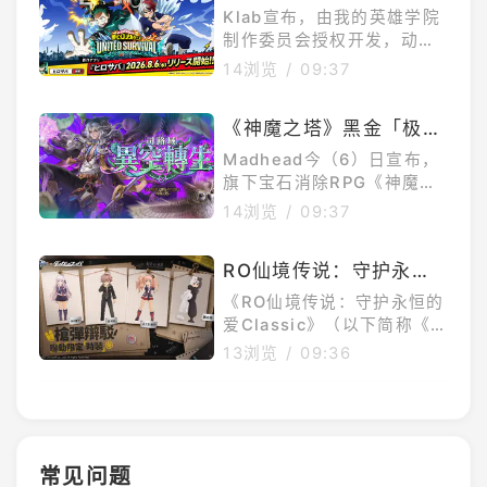
「ANONTOKYO」开放体
院：UNITEDSURVIVA
败后遭到废弃，心智严重损
Klab宣布，由我的英雄学院
验，店员招募冲刺活动及特
坏，随后被艾莫号救助，成
L》今日上线追加事前登
制作委员会授权开发，动画
别节目同步展开本次测试将
为大家可靠的伙伴。主题活
《我的英雄学院》系列的新
录破100万人奖励
14浏览
/
09:37
开放「激
动「月下安魂曲」开启「月
款手机游戏《我的英雄学
下安魂曲」主题活动开启活
院：UNITEDSURVIVAL》
动时间：2026年8月6日09:
《神魔之塔》黑金「极限
已于2026年8月6日正式上
00至2026年8月26日18:59
魔祭‧司路域」将开放异
线。另外，官方也决定赠送
Madhead今（6）日宣布，
奖励领取：2026年8月6日0
全球事前登录人数突破100
空转生龙刻霸装「双魂誓
旗下宝石消除RPG《神魔之
9:00至2026年9月2日18:5
万人的追加奖励。《我的英
塔》的7星限定角色「极限魔
杖」同步登场
14浏览
/
09:37
雄学院：UNITEDSURVIVA
祭‧司路域」将在下周开放异
L》是什么《我的英雄学院：
空转生，以炼化「魔祭授途‧
UNITEDSURVIVAL》是一
RO仙境传说：守护永恒
司路域」、幻化「续命禁咒‧
款操作简单的Roguelite英
的爱Classic x 枪弹辩驳
司路域」两种全新姿态登
《RO仙境传说：守护永恒的
雄动作游戏，玩家需要强化
场。配合「极限魔祭‧司路
联动合作正式开跑
爱Classic》（以下简称《R
英雄的「个性」，
域」的异空转生，龙刻霸装
O：守爱Classic》）宣布与
13浏览
/
09:36
「双魂誓杖」也将一并登
经典推理冒险游戏《枪弹辩
场。「极限魔祭‧司路域」开
驳》展开联动合作，活动自8
放异空转生「极限魔祭‧司路
月6日起限时登场。当希望与
域」将在8月10日(一)正午1
绝望在米德加尔特交织，苗
2时开放异空转生。「极限魔
木诚、雾切响子、江之岛盾
常见问题
祭‧司路域」将可异空转生成
子与黑白熊也跨越时空降临