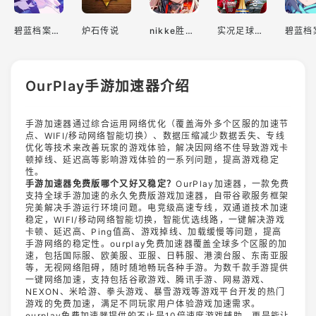
碧蓝档案国际服
炉石传说
nikke胜利女神国际服
实况足球2022手游
OurPlay手游加速器介绍
手游加速器通过综合运用网络优化（覆盖海外多个区服的加速节
点、WIFI/移动网络智能切换）、数据压缩减少数据丢失、专线
优化等技术来改善玩家的游戏体验，解决因网络不佳导致游戏卡
顿掉线、延迟高等影响游戏体验的一系列问题，提高游戏稳定
性。
手游加速器免费版哪个又好又稳定？
OurPlay加速器，一款免费
支持全球手游加速的永久免费版游戏加速器，自带谷歌服务框架
完美解决手游运行环境问题。电竞级高速专线，双通道技术加速
稳定，WIFI/移动网络智能切换，智能优选线路，一键解决游戏
卡顿、延迟高、Ping值高、游戏掉线、加载缓慢等问题，提高
手游网络的稳定性。ourplay免费加速器覆盖全球多个区服的加
速，包括国际服、欧美服、亚服、日韩服、港澳台服、东南亚服
等，无视网络阻碍，随时随地畅玩各种手游。为数千款手游提供
一键网络加速，支持包括谷歌游戏、腾讯手游、网易游戏、
NEXON、米哈游、拳头游戏、暴雪游戏等游戏平台开发的热门
游戏的免费加速，满足不同玩家用户体验游戏加速需求。
ourplay免费加速器提供的不止是10倍速度游戏辅助，更是能让