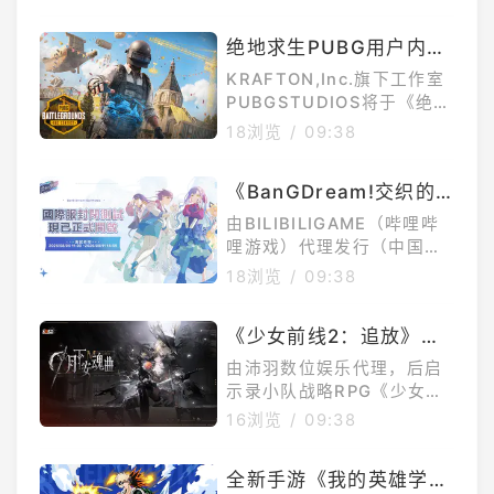
型，商品预约期间为2026年
台座，特典版追加徽章。本
08月06日〜2026年09月2
品比例为1/4，全高约380m
绝地求生PUBG用户内容
3日；商品发售日期预定于2
m（含台座）。商品资讯作
平台「蓝圈实验室」将登
027年4月贩售。◆飞萤扑
KRAFTON,Inc.旗下工作室
品名称：胜利女神：妮姬产
火，向死而生。出自智慧型
场官方推出总奖金95,00
PUBGSTUDIOS将于《绝地
手游《崩坏：星穹铁道》，
求生》中推出「PUBG：蓝
0美金模组创作大赛
18浏览
/
09:38
「流萤」化身为黏土人登
圈实验室（PUBG:Playgrou
场！・表情零件：「认真
nds）」，这是PUBG游戏
脸」、「温柔脸」、「笑
《BanGDream!交织的
内的新枢纽中心，玩家能在
脸」・配件：「萨姆变身
乐章》国际服封测开跑梦
此探索并游玩其他玩家创作
由BILIBILIGAME（哔哩哔
器」、「流萤的预算」、
的游戏。官方今（6）日宣
限大MewType将于节目
哩游戏）代理发行（中国台
「橡木蛋糕卷」等本商品为
布，为庆祝该项目即将上
湾地区由艾瑞尔网路股份有
中亲自体验测试内容
18浏览
/
09:38
「黏土人预购宣传活动」对
线，KRAFTON与Overwolf
限公司代理）的《BanGDre
象商品
旗下模组与扩充元件平台之
am!交织的乐章》今日宣布
一CurseForge合作，举办
《少女前线2：追放》主
正式开放国际服封闭测试
「PUBGxCurseForgeUGC
题活动「月下安魂曲」古
（CBT）。本次CBT为免课
由沛羽数位娱乐代理，后启
创作大赛」，提供总金
金、限定帐号且将会进行删
堡开放精英人形「六分
示录小队战略RPG《少女前
档的封闭测试，支援iOS与A
线2：追放》今（6）日开放
仪」报到
16浏览
/
09:38
ndroid平台，游戏语言包括
全新主题活动「月下安魂
繁体中文、英文、韩文及简
曲」，六分仪曾隶属于奥尔
体中文。「激奏演出」与
全新手游《我的英雄学
劳格财团，在重要的任务失