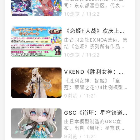
★樱巫女、星街彗星以泳
司：东京都涩谷区，代表董
事社长：辻冈义立）宣布，
装造型登场
10浏览
/
11:22
与COVER株式会社（总公
司：东京都港区，代表董事
《恋姬†大战》欢庆上线
社长：谷郷元昭）共同开发
半周年司马懿（蓝虎）登
的官方游戏《hololiveDrea
由合同会社EXNOA营运、集
ms》（日文原名：ホロライ
场赠送免费100抽和丰富
结《恋姬》系列所有作品的
ブドリームス，以下简称hol
战略RPG手机／PC游戏《恋
奖励
10浏览
/
11:22
odori）现正发行中，将于2
姬†大战》，于8月5日正式
026年8月7日（五）起举办
展开半周年庆祝活动。本次
游戏内活动「共鸣的夏日火
VKEND《胜利女神：妮
活动除了带来最高100连抽
花」。本次活动将举办樱巫
姬》皇冠：荣耀之花模型
免费转蛋、豪华登入奖励与
《胜利女神：妮姬》「皇
女、星街彗星全新5★成员登
全新限时活动外，全新限定
预计2027年5月贩售
冠：荣耀之花1/4比例模型特
场的转蛋，并在游戏内追加
武将「SSR司马懿」也同步
典版」商品介绍本商品出自
9浏览
/
11:21
在游戏中实装。祝贺半周
游戏《胜利女神：妮姬》，
年！丰富纪念活动限时开跑
将人气妮姬「皇冠」以「荣
为庆祝游戏迎来半周年，官
GSC《崩坏：星穹铁道》
耀之花」主题造型立体化。
方自8月5日起推出一系列庆
黏土人流萤模型 预定20
由VKEND推出的1/4比例涂
由日本模型制造商GSC宣
祝企划，帮助玩家大幅强化
装完成品模型，再现了角色
27年4月贩售
布，出自《崩坏：星穹铁
队伍战力。免费100连转蛋
的经典姿态。商品包含本
道》「流萤」的黏土人模
9浏览
/
11:21
活动期间内，玩家每天可获
体、替换用表情零件及专用