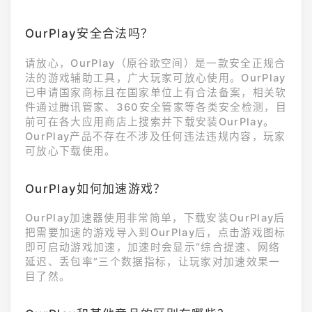
炼化「魔祭授途
大陆，带来联动时装、限定
头饰、卡片、剧情任务与副
OurPlay安全合法吗？
本挑战等多项内容，邀请冒
险者一同步入这场充满谜团
请放心，OurPlay（原谷歌空间）是一款安全正规合
的异界事件。超高中级角色
法的游戏辅助工具，广大玩家可放心使用。OurPlay
降临，联动时装同步公开在
已申请国家商标且在国家单位上有合法备案，相关软
本次联动中，苗木诚
件通过腾讯管家、360安全管家等各类安全检测，目
前可在各大应用商店上搜索并下载安装OurPlay。
OurPlay产品不存在不涉及任何违法违规内容，玩家
可放心下载使用。
OurPlay如何加速游戏？
OurPlay加速器使用非常简单，下载安装OurPlay后
把需要加速的游戏导入到OurPlay后，点击游戏图标
即可启动游戏加速，加速时会显示“综合提速、网络
延迟、丢包率”三个数据指标，让玩家对加速效果一
目了然。