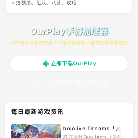
•
炫战绩、组队、八卦、攻略
立即下载OurPlay
支持SteamAPP免费下载与免费加速」
每日最新游戏资讯
hololive Dreams「共鸣
的夏日火花」活动开跑5
株式会社QualiArts（总公