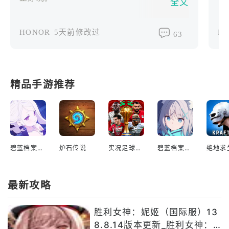
全文
活
了
HONOR
5天前修改过
Li
63
的
景
抵
拾
精品手游推荐
神
接
来
涩
碧蓝档案国际服
炉石传说
实况足球2022手游
碧蓝档案日服
最新攻略
胜利女神：妮姬（国际服）13
8.8.14版本更新_胜利女神：