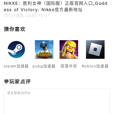
NIKKE：胜利女神（国际服）正版官网入口_Godd
点击【申请】，提交更正地区请求
ess of Victory: Nikke官方最新地址
⚠️不是巴西用户的话，不建议随便
10721浏览
2025-10-27
填写CPF。先
猜你喜欢
steam加速器
pubg加速器
部落冲突
Roblox加速器
💬玩家点评
请先登录后评论