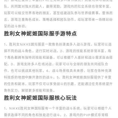
队，共同面对强大的敌人，赢得奖励。游戏内的社交系统也非常丰富，
玩家可以结交世界各地的朋友，甚至组建战队参与世界级赛事。整体而
言，游戏注重角色成长、策略选择和团队协作，给玩家带来一场精彩纷
呈的战斗体验。
胜利女神妮姬国际服手游特点
1、胜利女NIKKE国际服是一款角色扮演类多人战斗游戏，玩家可以选
择不同的战斗角色，进行实时对战。2、游戏的技能系统非常丰富，每
个角色都拥有独特的技能和装备，可以根据个人喜好和战斗需求自由搭
配。3、游戏支持多人在线对战，玩家可以与全球的朋友共同组队合
作，也可以挑战其他玩家。4、战斗场景极具未来感，玩家在各种充满
科技感的地图中展开激烈的战斗。5、胜利女神妮姬国际服提供了丰富
的任务和副本，玩家不仅可以享受战斗的乐趣，还能通过任务系统提升
角色实力，解锁更多技能和装备。
胜利女神妮姬国际服核心玩法
1、NIKKE胜利女神国际服有一个丰富的战斗系统，玩家可以根据个人
需求选择不同的角色和技能进行战斗。2、游戏内的PVP模式非常精