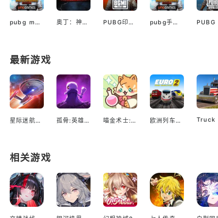
pubg mobile最新版本
奥丁：神判（国际服）
PUBG印服手机安卓版
pubg手游越南服最新版
最新游戏
星际迷航：舰队指挥官
孤骨:英雄杀手
喵金术士:猫咪合并大亨
欧洲列车模拟2
相关游戏