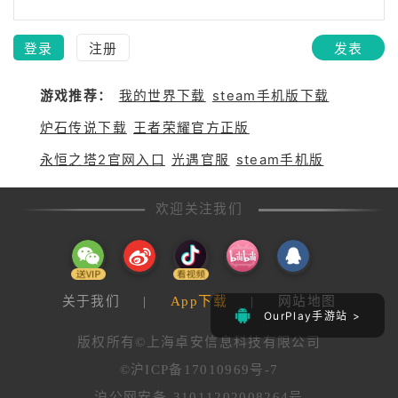
登录
注册
发表
游戏推荐：
我的世界下载
steam手机版下载
炉石传说下载
王者荣耀官方正版
永恒之塔2官网入口
光遇官服
steam手机版
欢迎关注我们
关于我们
|
App下载
|
网站地图
OurPlay手游站 >
版权所有©上海卓安信息科技有限公司
©沪ICP备17010969号-7
沪公网安备 31011202008264号