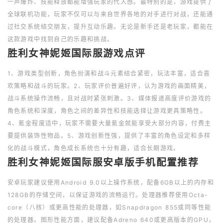
一声爆炸、技能释放都能增强玩家的代入感。最特别的是，游戏提供了
全球联机功能，玩家不仅可以与来自世界各地的对手进行对战，还能通
过社交系统结交朋友，提升互动乐趣。无论是新手还是老玩家，都能在
这款游戏中找到自己的乐趣和挑战。
胜利女神妮姬国际服游戏点评
1、游戏类型创新，角色扮演和战斗元素结合紧密，玩法丰富，适合喜
欢策略和战斗的玩家。2、玩家评价普遍好评，认为游戏的画面精美，
战斗系统操作流畅，且对战时紧张刺激。3、媒体报道高度评价游戏的
角色系统和深度，角色之间的差异性和技能选择让游戏更具策略性。
4、氪金程度适中，玩家不需要大量氪金就能享受大部分内容，付费主
要提供装饰性物品。5、游戏创新性强，提供了丰富的角色设定和多样
化的战斗模式，角色成长系统也十分有趣，适合长期游戏。
胜利女神妮姬国际服安卓版手机配置推荐
安卓玩家建议使用Android 9.0以上操作系统，配备6GB以上的内存和
128GB的存储空间，以保证游戏的流畅运行。处理器推荐使用Octa-
core（八核）或更高性能的处理器，如Snapdragon 855或同等性能
的处理器。图形性能方面，建议配备Adreno 640或更高版本的GPU，