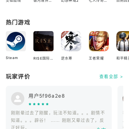
交错战线
银河境界线繁中版
幻想神域2
七人传奇光与暗之交战
热门游戏
Steam
RISE国际服
逆水寒
王者荣耀
和平精
玩家评价
查看全部 >
用户5f96a2e8
刚刚晕过去了刚醒，玩法不知道。。。剧情不
我
知道。。。辟谷！ …… 刚刚又晕过去了，反
二
正好玩。
带