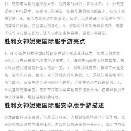
彩，玩家可以挑战全球的对手，进行实时对战，争夺排名。3、游戏还
提供了PVE副本，玩家可以和朋友一起组队挑战强大的敌人，获取丰富
的奖励。4、角色成长系统非常深度，玩家可以通过战斗不断提升角色
的等级和技能，打造强力的角色。5、游戏的社交系统非常活跃，玩家
不仅可以与朋友互动，还可以参加各种赛事，赢取丰厚奖励。
胜利女神妮姬国际服手游亮点
1、NIKKE胜利女神国际服的多种战斗模式使其成为一款耐玩的游戏，
玩家可以自由选择PVP或PVE模式。2、游戏的画面效果非常精美，未
来科技感的场景设计让人眼前一亮。3、游戏持续更新，新增了大量角
色、装备和任务，极大丰富了游戏内容和挑战。4、游戏注重策略性和
角色成长，玩家需要合理搭配角色技能，才能在战斗中取得优势。5、
社交互动元素丰富，玩家不仅可以与其他玩家组队合作，还可以参加各
种全球赛事，增强游戏的趣味性。
胜利女神妮姬国际服安卓版手游描述
游戏画面极具未来感，场景设计精美，人物和技能特效也非常华丽，给
玩家带来沉浸式的游戏体验。游戏的音效表现也十分出色，战斗中的每