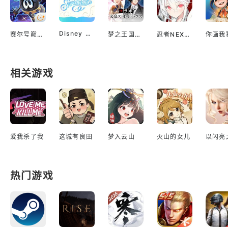
Disney Sparklink Stars
赛尔号巅峰之战
梦之王国与沉睡的100王子
忍者NEXUS 闪乱神乐
你画我
相关游戏
爱我杀了我
这城有良田
梦入云山
火山的女儿
热门游戏