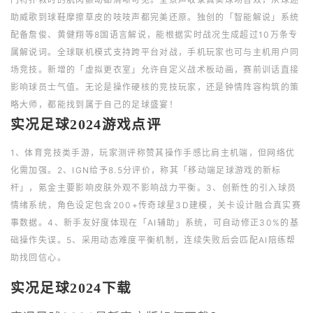
助威歌到球鞋摩擦草皮的吱吱声都完美还原。独创的「智能解说」系统
配备詹俊、黄健翔等8国语言解说，能根据实时战况生成超过10万条专
属解说词。全球联机模式支持跨平台对战，手机玩家也可与主机用户同
场竞技。新增的「虚拟更衣室」允许自定义战术板动画，赛前训话直接
影响球员士气值。无论是操作硬核的竞技玩家，还是钟情阵容构筑的策
略大师，都能找到属于自己的足球盛宴！
实况足球2024游戏点评
1、体育竞技类手游，玩家测评称赞其操作手感比肩主机端，但网络优
化需加强。2、IGN给予8.5分评价，称其「移动端足球游戏的新标
杆」，氪金主要影响皮肤外观不影响战力平衡。3、创新性的引入球员
情绪系统，角色设定包含200+传奇球星3D建模，关卡设计融合真实赛
事数据。4、新手友好度体现在「AI辅助」系统，可自动修正30%的基
础操作失误。5、采用动态难度平衡机制，连续失败后会匹配AI陪练帮
助找回信心。
实况足球2024下载