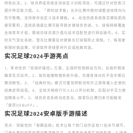
特色玩法。2、球员养成系统支持自定义训练项目，可通过针对性练习
提升特定能力值。3、「即时战术板」允许比赛中随时调整进攻倾向与
防守策略，支持保存自定义战术模板。4、动态伤病系统真实模拟肌肉
疲劳累积，连续高强度比赛可能导致关键球员伤退。5、球探网络覆盖
全球青年才俊，需结合球员潜力值与战术适配性进行转会操作。6、实
时天气变化系统，雪天比赛需及时更换长钉球鞋防止滑倒。7、每周更
新限时挑战赛，可获取传奇球星碎片合成经典阵容。
实况足球2024手游亮点
1、革命性的「双摇杆操控」方案，左摇杆控制移动方向，右摇杆精准
触发花式动作。2、球员碰撞物理系统升级，合理身体对抗不会中断比
赛流畅性。3、「经典时刻」模式可重现伊斯坦布尔之夜等载入史册的
经典逆转战役。4、全球天梯排行引入ELO评分机制，匹配对手实力更
加精准公平。5、球员状态系统动态变化，国家队比赛归来可能触发
「疲劳DEBUFF」。
实况足球2024安卓版手游描述
亮点：突破性的「骨骼追踪」技术让每个射门动作呈现11处关节细节，
门将扑救时的肌肉颤动都清晰可见。全景声收录真实球场音效，从球迷