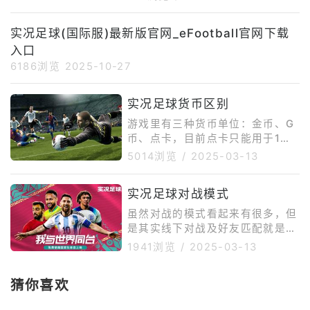
比赛和在线对战。需要说明的是，
度。首先是网络问题，游戏官网、
KONAMI官方当前公开的版本更新
谷歌商店以及游戏资源更新在国内
实况足球(国际服)最新版官网_eFootball官网下载
页面以eFootball™v5.0.0作为游
访问不够稳定，容易出现加载慢、
戏大版本更新说明；而
入口
下载中断或连接失败。其次是谷歌
环境依赖，部分安卓手机如果缺少
6186浏览
2025-10-27
GooglePlay服务，可能无法正常
下载、更新或启动游戏。再者，国
实况足球货币区别
际服还可能存在地区限制，部分用
游戏里有三种货币单位：金币、G
户可能遇到商店搜不到游戏、提示
币、点卡，目前点卡只能用于1：1
设备不兼容或安装后闪退等情况。
兑换金币，这里就不多做讨论。金
如果选择APK手动安装，还需要开
5014浏览
/
2025-03-13
币的话只推荐一个用处：特殊经理
启未
人抽奖，也就是每一期的特殊球
实况足球对战模式
员，建议攒满2500金币进行十连
(因为有金球保底)，鉴于长期游戏
虽然对战的模式看起来有很多，但
以后玩家们大多数球员一般都能入
是其实线下对战及好友匹配就是好
手，因此等到传奇球员卡池消费最
友之间玩耍，实际要讨论的就是线
1941浏览
/
2025-03-13
佳(比如第一期的小贝，可怜我两
上对战、活动对战及联赛。其中联
发十连沉船了)G币，也就是蓝色钱
赛在初期由于电脑难度过低，所以
币，G币的作用就相当广泛新手推
猜你喜欢
只适合给新手练习，需要经过长期
荐的消费次序如下：签约教练&gt;
的比赛晋级到一定等级后会有丰富