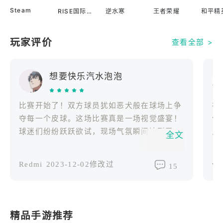
Steam
RISE国际服
逆水寒
王者荣耀
和平精
玩家评价
查看全部 >
想要快乐汽水泡泡
比赛开始了！双方球员犹如恶犬般在球场上争
在
夺每一个皮球。这场比赛真是一场视觉盛宴！
俊
球迷们纷纷跃跃欲试，现场气氛瞬间达到了高
点
全文
潮！ 哇！一次精彩的传球，球飞过了整个球
场，完美地落在了前锋的脚下。他如闪电般突
Redmi
2023-12-02修改过
vi
15
破防线，凌空抽射！哦哦！球门的横梁救了对
手一命！这可真是令人扼腕叹息的时刻啊！
我不敢相信这个进球！这极其精湛的一脚传
球，奇迹般地穿越了防守线。前锋狡猾地晃过
精品手游推荐
了门将，轻轻松松将球送入了空门！这绝对是