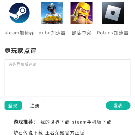
的通关奖励(相比内测时优化的是
当联赛积分达到晋级线后可以选择
跳过余下比赛直接晋级)活动比赛
每一期的内容都有所不同，其中传
奇球员比赛活动(本期是贝克汉姆)
steam加速器
pubg加速器
部落冲突
Roblox加速器
只要获得奖励就可。目前在进行的
在线比赛
💬玩家点评
请先登录后评论
登录
注册
发表
游戏推荐：
我的世界下载
steam手机版下载
炉石传说下载
王者荣耀官方正版