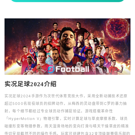
实况足球2024介绍
实况足球2024手游作为次世代体育竞技大作，采用全新动捕技术还原
超过5000名现役球员的招牌动作，从梅西的灵动盘带到C罗的暴力抽
射，每个细节都经过专业球员动作捕捉验证。游戏搭载革命性
「HyperMotion V」物理引擎，实时计算足球与草皮摩擦系数、球员
碰撞形变等物理参数，雨天湿滑场地的变向打滑与晴天干燥草皮的精准
传切呈现截然不同的操作手感。玩家可组建包含32支顶级联赛俱乐部的