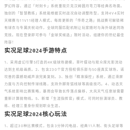
梦幻阵容，通过「时刻卡」系统重现贝克汉姆圆月弯刀等经典名场面。
独创的「智慧教练」系统能根据实时战况自动调整阵型，支持4V4实时
天梯赛与11V11经理人模式。每周更新的「传奇之路」挑战赛可解锁稀
有球衣与专属庆祝动作，全球同服匹配机制让玩家随时与海外球迷同场
竞技。现在登录即可参与「金球奖候选」限时活动，组建你的世纪最佳
阵容！
实况足球2024手游特点
1、采用虚幻引擎5打造的4K级球场建模，草叶摆动与观众席光影流动
达到主机级画质。2、包含230个官方授权俱乐部与50座真实球场，诺
坎普的震撼助威声浪完美复刻。3、独创「精准操控」系统，通过滑屏
力度与方向控制传球线路，支持外脚背弧线球等高级技巧。4、动态天
气系统影响比赛策略，暴雨会导致长传落点偏移，大风天气任意球需要
重新计算抛物线。5、新增「生涯指挥官」模式，可同时扮演球员、教
练、经理三重身份规划职业生涯。
实况足球2024核心玩法
1、超过30种比赛模式，包含3分钟闪电战、经典11人制、街头足球等