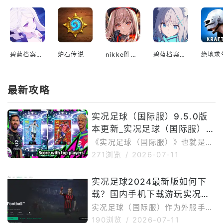
本场比赛中最精彩的瞬间之一！ 哇塞！对方
中场球员一记华丽的背后斜传！前锋似乎已经
预料到了，他展现出了和球心完美的配合。他
加速冲过来，一个漂亮的鱼跃头球！咚啷！球
碧蓝档案国际服
炉石传说
nikke胜利女神国际服
碧蓝档案日服
飞越了门将的手指，直奔球门而去！这才叫做
真正的天作之合！ 这场比赛的进攻方真是雷
最新攻略
霆万钧！他们一次又一次地发动猛烈的攻击，
完全压制住了对手。掌声此起彼伏，观众们尽
情欢呼！这支球队通过无尽的拼搏和协作，真
实况足球（国际服）9.5.0版
本更新_实况足球（国际服）9.
是将足球的魅力展现得淋漓尽致！ 在这美妙
5.0最新版下载安装
的节奏中，比赛也渐渐接近尾声。双方球员们
《实况足球（国际服）》也就是eF
ootball™，由KONAMI推出，是经
汗流浃背，尽情地拼搏。他们在球场上展现出
271浏览
/
2026-07-11
典PES系列进化后的足球竞技手
的技艺和毅力绝对令人叹为观止！这绝对是一
游。GooglePlay页面介绍显示，
场无法忘怀的实况足球比赛！
实况足球2024最新版如何下
PES已经进化为eFootball™，玩
载？国内手机下载游玩实况足
家可以在移动端体验下一代数字足
球游戏，并通过教程学习基础操
球2024方法介绍
实况足球（国际服）作为外服手
作、组建球队、签约球员、参加AI
游，在国内下载安装存在一定难
190浏览
/
2026-07-11