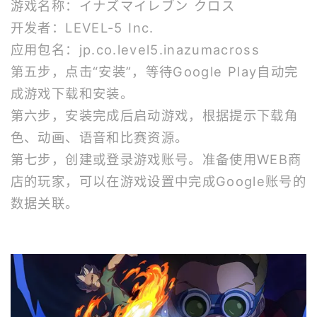
游戏名称：イナズマイレブン クロス
开发者：LEVEL-5 Inc.
应用包名：jp.co.level5.inazumacross
第五步，点击“安装”，等待Google Play自动完
成游戏下载和安装。
第六步，安装完成后启动游戏，根据提示下载角
色、动画、语音和比赛资源。
第七步，创建或登录游戏账号。准备使用WEB商
店的玩家，可以在游戏设置中完成Google账号的
数据关联。