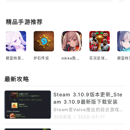
精品手游推荐
碧蓝档案国际服
炉石传说
nikke胜利女神国际服
实况足球2022手游
最新攻略
Steam 3.10.9版本更新_Ste
am 3.10.9最新版下载安装
Steam是Valve推出的综合游戏平
台，移动端应用通常被称为Steam
308浏览
/
2026-07-11
MobileApp。通过Steam手机
版，用户可以在手机上浏览Steam