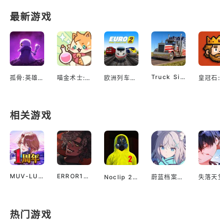
最新游戏
Truck Simulator EVO: Drive USA
孤骨:英雄杀手
喵金术士:猫咪合并大亨
欧洲列车模拟2
相关游戏
MUV-LUVMUV-LUV
ERROR143
Noclip 2后室2
蔚蓝档案国服
失落天
热门游戏