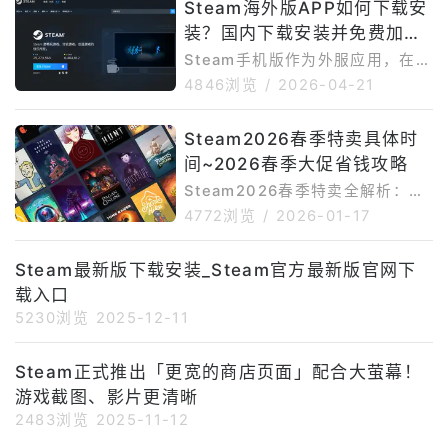
Steam海外版APP如何下载安
商店、购买PC游戏、查看愿望
装？国内下载安装并免费加速
单、接收社区和游戏新闻，同时还
能使用Steam令牌、二维码登录、
Steam手机版方法介绍
Steam手机版作为外服应用，在国
登录确认、交易确认等安全功能。
内下载安装时也有一定难度。首先
4846浏览
/
2026-04-21
Steam官方移动应用页面显示，无
是网络问题，Steam官网、谷歌商
法访问GooglePlay的安卓用户可
店以及部分资源页面在国内访问不
Steam2026春季特卖具体时
以直接下载SteamMobile3.10.
够稳定，容易出现加载慢、下载中
9；OurPlay页
间~2026春季大促省钱攻略
断或页面无法打开的情况。其次是
谷歌环境依赖，部分安卓手机若缺
Steam2026春季特卖全解析：3
少GooglePlay服务，可能无法通
月19日开启史低狂欢Steam2026
4772浏览
/
2026-01-17
过谷歌商店正常下载安装或更新。
春季特卖将于3月19日正式启动，
再者，部分国产手机对APK安装权
至3月26日结束（Steam官方信
Steam最新版下载安装_Steam官方最新版官网下
限管理较严格，手动安装时可能被
息），作为全年四大季节性大促的
系统拦截。如果后续登录Steam账
载入口
开篇福利，这场盛会堪称玩家清空
号，还可能因为网络
愿望单的最佳时机。此次特卖延续
5230浏览
2025-12-11
往年高力度折扣传统，覆盖3A大
作、独立精品、联机神作等全品类
Steam正式推出「更宽的商店页面」配合大萤幕！
游戏，众多热门作品有望迎来新史
游戏截图、影片更清晰
低。核心亮点：折扣与品类双在线
2483浏览
2025-11-12
折扣力度拉满，3A大作领衔降
价，参考往年趋势，《星