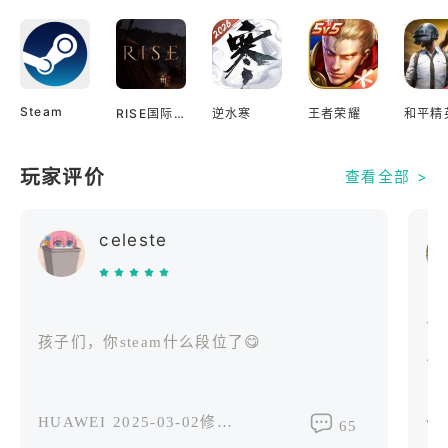
Steam
RISE国际服
逆水寒
王者荣耀
和平精
玩家评价
查看全部 >
celeste
可
孩子们，你steam什么段位了😋
人
HUAWEI
2025-03-02修改过
vi
65