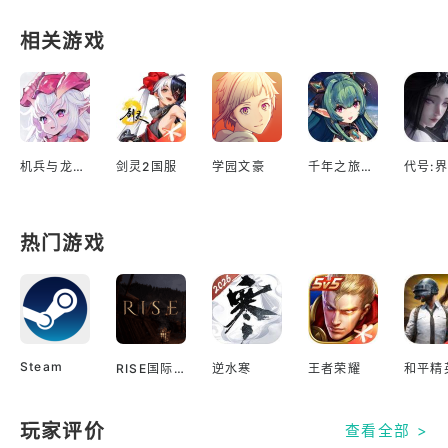
相关游戏
机兵与龙日服
剑灵2国服
学园文豪
千年之旅台服
代号:界
热门游戏
Steam
RISE国际服
逆水寒
王者荣耀
和平精
玩家评价
查看全部 >