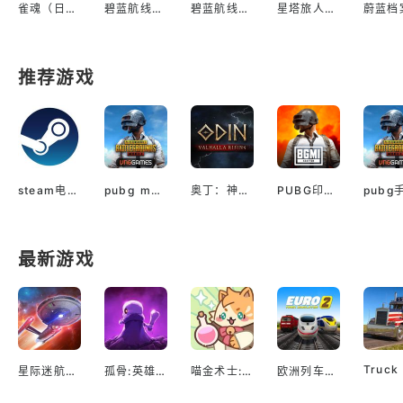
雀魂（日服）
碧蓝航线（日服）
碧蓝航线手游日服
星塔旅人（台服）
蔚蓝档
推荐游戏
steam电脑版下载
pubg mobile最新版本
奥丁：神判（国际服）
PUBG印服手机安卓版
最新游戏
星际迷航：舰队指挥官
孤骨:英雄杀手
喵金术士:猫咪合并大亨
欧洲列车模拟2