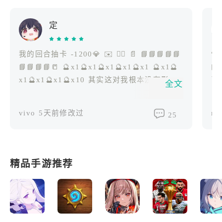
定
我的回合抽卡 -1200💎 ✉️ 🙆‍♀️ 📄 📘📘📘📘📘
“白
📘📘📘📘📒 🔮x1🔮x1🔮x1🔮x1🔮x1 🔮x1🔮
的声
x1🔮x1🔮x1🔮x10 其实这对我根本没有影响
了
全文
😎🤏 😭🕶🤏​
璃
中
vivo
5天前修改过
re
25
后汽水
的
她
精品手游推荐