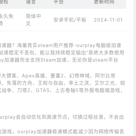
授权
语言
平台
更新时间
永久免
简体中
安卓手机/平板
2024-11-01
费
文
器？海量真实steam用户推荐-ourplay电脑版加速
加速稳定不丢包、能让我持续稳定输出”是绝大多数使用
lay加速器完全支持Steam加速，无论你是steam平台
野大镖客、Apex英雄、要塞2、幻想神域、阿尔比恩
源、失落的方舟、王权与自由、率土之滨、艾尔之光、棕
战争、刀塔2、GTA5、上古卷轴5等外服电脑端游戏，
urplay会自动优化到高速节点，切换过程丝滑，不会出
别的游戏，ourplay加速器极速模式能减少因为网络传输丢