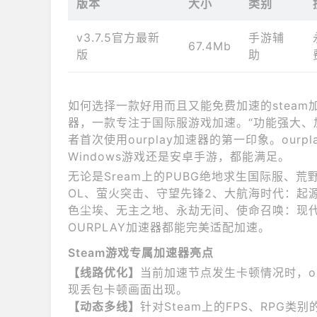
版本
大小
类别
v3.7.5官方最新
手游辅
67.4Mb
版
助
如何选择一款好用而且又能免费加速的steam加速
器，一款专注于国际服游戏加速。“功能强大、
者首次使用ourplay加速器的第一印象。ourp
Windows游戏还是安卓手游，都能满足。
无论是Sream上的PUBG绝地求生国际服、荒
OL、萤火突击、守望先锋2、大航海时代：起
色尘埃、无主之地、永劫无间、使命召唤：现代
OURPLAY加速器都能完美适配加速。
Steam游戏专属加速器亮点
【线路优化】
当前加速节点发生卡顿情况时，o
现丢包卡顿画面出现。
【动态多线】
针对Steam上的FPS、RPG类