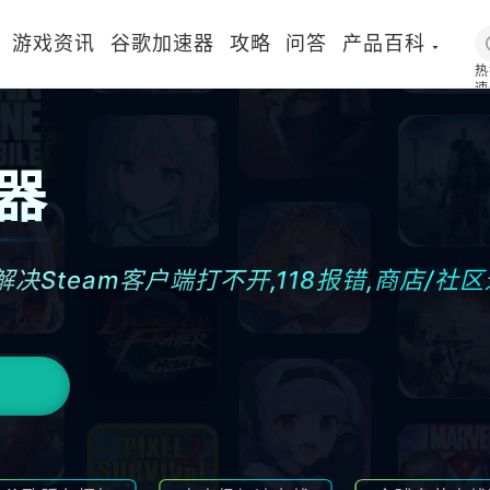
游戏资讯
谷歌加速器
攻略
问答
产品百科
热
速
国
速器
解决Steam客户端打不开,118报错,商店/社