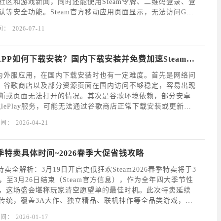
社区和游戏新闻，同时还能使用Steam令牌、二维码登录、登
认等安全功能。Steam官方移动应用页面显示，无法访问Goo
户可以直接下载SteamMobile3.10.9；OurPlay页
间：
2026-07-11
Steam海外版APP如何下载安装？国内下载安装并免费加速Steam手机版方法介绍
版作为外服应用，在国内下载安装时也有一定难度。首先是网络问
官网、谷歌商店以及部分资源页面在国内访问不够稳定，容易出现
断或页面无法打开的情况。其次是谷歌环境依赖，部分安卓
glePlay服务，可能无法通过谷歌商店正常下载安装或更新。
手机对APK安装权限管理较严格，手动安装时可能被系统拦
时间：
2026-04-21
Steam账号，还可能因为网络
6春季特卖具体时间~2026春季大促省钱攻略
春季特卖全解析：3月19日开启史低狂欢Steam2026春季特卖将于3
，至3月26日结束（Steam官方信息），作为全年四大季节性
，这场盛会堪称玩家清空愿望单的最佳时机。此次特卖延续
传统，覆盖3A大作、独立精品、联机神作等全品类游戏，众
迎来新史低。核心亮点：折扣与品类双在线折扣力度拉满，3
时间：
2026-01-17