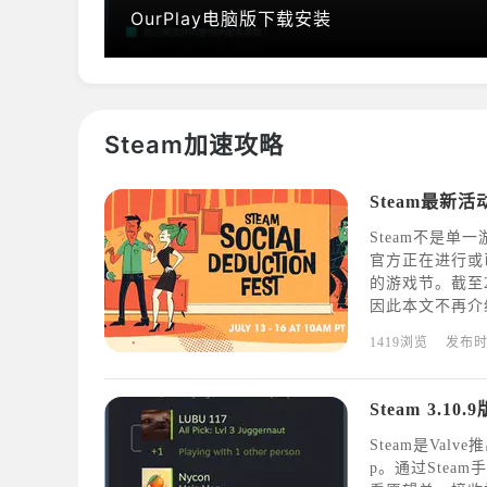
OurPlay电脑版下载安装
Steam加速攻略
Steam最新活动介绍
Steam不是单
官方正在进行或
的游戏节。截至20
因此本文不再介绍
ductionFest2
1419浏览
发布
Steam 3.1
Steam是Val
p。通过Stea