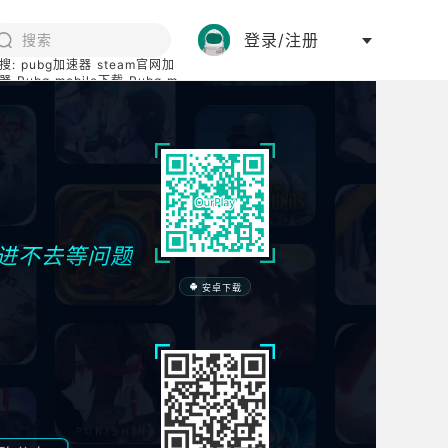
登录/注册
搜:
pubg加速器
steam官网加
器
Pubg mobile下载
Pubg m
际服
碧蓝档案下载
区进不去等问题
安卓下载