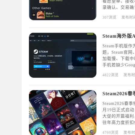
看愿望单、接收
录确认、交易确
glePlay的安卓用
307浏览
发布时
Steam手机
题，Steam
加载慢、下载中
手机若缺少Goo
再者，部分国产
4822浏览
发布
截。如果后续登录
Steam202
Steam2026
月19日正式启动
大促的开篇福利
往年高力度折扣
多热门作品有望
4769浏览
发布