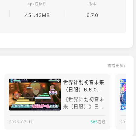
apk包体积
版本
451.43MB
6.7.0
查看更多>
和KAITO这六位角色外，
世界计划初音未来
（日服）6.6.0版
本更新_世界计划
《世界计划初音未
初音未来（日服）
来（日服）》日文
6.6.0最新版下载
名为《プロジェク
安装
トセカイカラフル
2026-07-11
585
看过
2026-0
ステージ！feat.
初音ミク》，是由