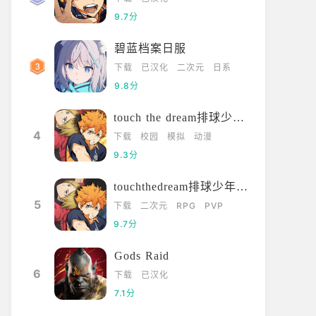
外，下载资源和登
本情况《世界计划彩
9.7分
录时容易出现加载
来》日服于2024
碧蓝档案日服
缓慢或连接失败。
1.2版本，该版
其次是地区限制，
与iOS版。此次
下载
已汉化
二次元
日系
划多彩舞台怎么买歌
初音未来世界计
部分用户在谷歌商
9.8分
店无法直接搜索到
以去地图里有个地方有歌曲商店购
首先，玩家需要
游戏。再次是谷歌
touch the dream排球少年韩服
，虽然额外的曲目需要用乐曲券购
后按照提示输入
环境依赖，没有完
4
过只要保持正常的流程，游戏给予
选择游戏人物，
下载
校园
模拟
动漫
整GooglePlay服
奖励还是挺频繁的，基本上喜欢的
世界计划国服停
9.3分
务可能导致闪退或
能轻松获得。
2021-01-19
无法更新。此外，
3617
看过
大头
2
touchthedream排球少年日服
从APK安装还涉及
5
下载
二次元
RPG
PVP
未知来源权限设
9.7分
置，不同机型兼容
性差异也可能引发
Gods Raid
卡顿或黑屏，对新
6
下载
已汉化
手用户来说整体流
asaniae
创作者学
7.1分
程较复杂。一、世
3小时前
1小时前