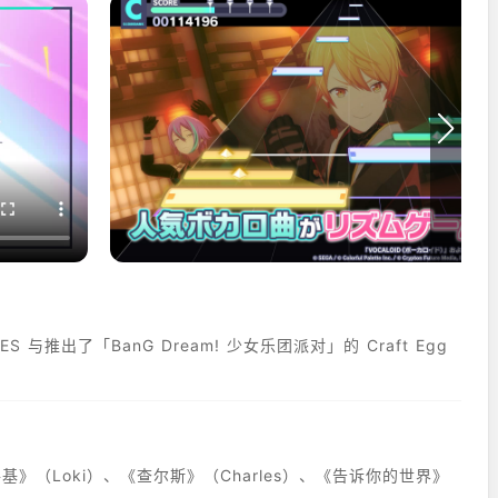
ES 与推出了「BanG Dream! 少女乐团派对」的 Craft Egg
洛基》（Loki）、《查尔斯》（Charles）、《告诉你的世界》