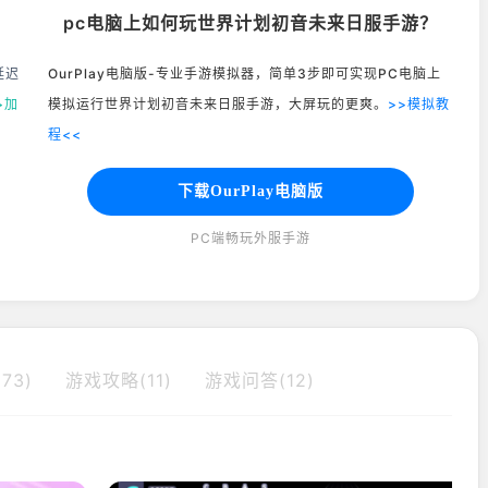
pc电脑上如何玩世界计划初音未来日服手游？
延迟
OurPlay电脑版-专业手游模拟器，简单3步即可实现PC电脑上
>加
模拟运行世界计划初音未来日服手游，大屏玩的更爽。
>>模拟教
程<<
下载OurPlay电脑版
PC端畅玩外服手游
73)
游戏攻略(11)
游戏问答(12)