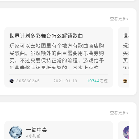
++++++++++++++++++++++++++++
SEGA、Colorful
Palette与Crypto
查看更多>
nFutureMedia共
同推出的音乐节奏
世界计划多彩舞台怎么解锁歌曲
世界计
手游。游戏以初音
未来、镜音铃、镜
玩家可以去地图里有个地方有歌曲商店购
玩家可
本处理器，4GB 或以上运行内存
音连、巡音流歌、
买歌曲。虽然额外的曲目需要用乐曲券购
买歌曲
MEIKO、KAITO等
买，不过只要保持正常的流程，游戏给予
买，不
虚拟歌手，以及原
乐曲券奖励还是挺频繁的，基本上喜欢的
乐曲券
创角色们的“现实
曲目都能轻松获得。
曲目都
。
305860245
2021-01-19
世界”和“SEKAI”世
10744
看过
浊天
界为核心，玩家可
以体验节奏演奏、
剧情阅读、角色养
成、3DMV、虚拟
查看更多>
演唱会和多
一氧中毒
4小时前