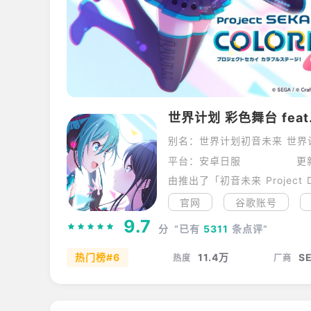
世界计划 彩色舞台 fea
别名：世界计划初音未来 世界
平台：安卓日服
更
官网
谷歌账号
9.7
分
“已有
5311
条点评”
热门榜#6
11.4万
S
热度
厂商