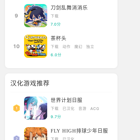
刀剑乱舞消消乐
9
下载
7.0分
茶杯头
10
下载
动作
魔幻
独立
6.0分
汉化游戏推荐
世界计划初音未来
世界计划 初音未来
日服官网版下载
安装_v6.1.2
初音未来PJSK手
世界计划日服
世界计划初音未来
世界计划初音未来日
游傻瓜式下载安装
下载
已汉化
音游
ACG
日服作为外服手
下载安装图文教程：
方法
游，在国内下载安
ayapp”；2、
9.7分
装存在一定门槛。
搜索“世界计划初
2025-12-11
4-20
6844
看过
FLY HIGH排球少年日服
首先是网络问题，
“下载”按钮即可
游戏服务器位于海
包。世界计划初音未
下载
已汉化