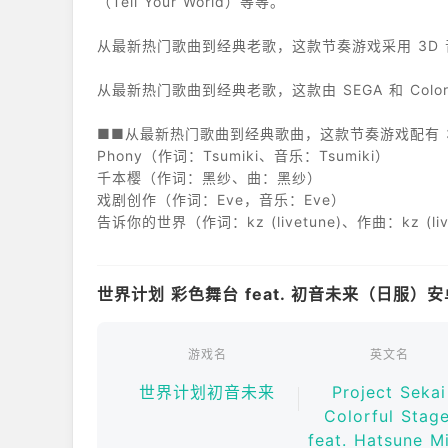
（Tell Your World）等等。
从最新热门歌曲到经典老歌，这款节奏游戏采用 3D
从最新热门歌曲到经典老歌，这款由 SEGA 和 Color
■■从最新热门歌曲到经典歌曲，这款节奏游戏配有 
Phony（作词：Tsumiki、音乐：Tsumiki）
千本樱（作词：黑纱、曲：黑纱）
戏剧创作（作词：Eve，音乐：Eve）
告诉你的世界（作词：kz (livetune)、作曲：kz (liv
KING（作词：Kanaria、作曲：Kanaria）
Hated by Life（作词：神崎伊织、作曲：神崎伊织
Vampire（作词：DECO*27、作曲：DECO*27）
世界计划 彩色舞台 feat. 初音未来（日服）
查尔斯（作词：Balloon、作曲：Balloon）
洛基（作词：Mikito-P、作曲：Mikito-P）
明日野夜空巡逻队（作词：Orangestar、作曲：Oran
游戏名
英文名
马托凉子（作词：八千，作曲：八千）
世界计划初音未来
Project Sekai
Colorful Stage
奔向黑夜（作词：绫濑，作曲：绫濑）
feat. Hatsune M