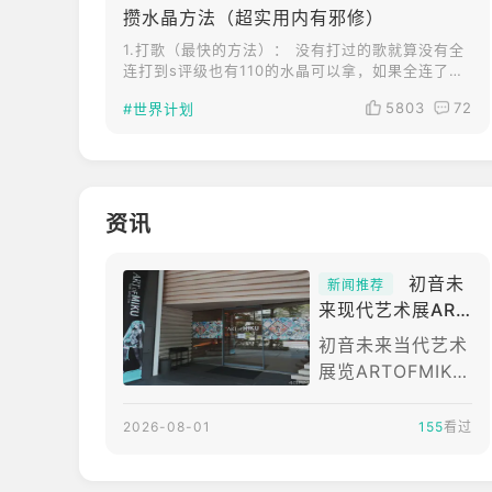
服正在进行的游戏
攒水晶方法（超实用内有邪修）
内活动
1.打歌（最快的方法）： 没有打过的歌就算没有全
连打到s评级也有110的水晶可以拿，如果全连了还
能拿额外的50水（这里推荐打红谱） 2.区域对话：
5803
72
#世界计划
点击界面中有对话框的小人可以查看区域对话，每
个区域对话如果第一次看是有10水可以拿的，如果
看完了当前的可以打一次歌它自己会刷新（也可以
来回切换升年级之前的记忆碎片，具体位置在左上
角地球点开后的左下角黄色碎片图标）
资讯
初音未
新闻推荐
来现代艺术展ART
OFMIKU海外首站
初音未来当代艺术
台北登场 跨界激
展览ARTOFMIKU
荡艺术感官体验
首度跨海移师台
北，第一阶段公众
2026-08-01
155
看过
展期即将自明日
（8/1）起正式公