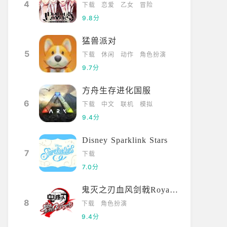
4
下载
恋爱
乙女
冒险
9.8分
猛兽派对
5
下载
休闲
动作
角色扮演
9.7分
方舟生存进化国服
6
下载
中文
联机
模拟
9.4分
Disney Sparklink Stars
7
下载
7.0分
鬼灭之刃血风剑戟Royale国际服
8
下载
角色扮演
9.4分