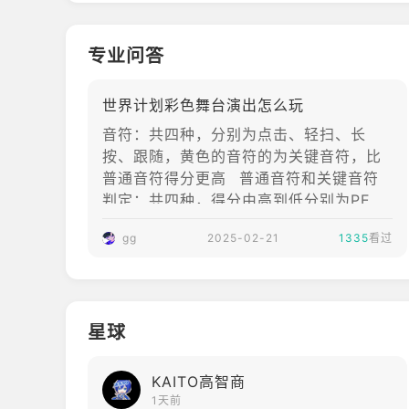
用你最喜欢的虚拟形象服装和荧光棒为演出增添活力！ ++++
“透き明く記憶の
[官方网站]
真ん中でガチ
专业问答
ャ”，并将在活动
https://pjsekai.sega.jp/
结束后举行“褪せ
世界计划彩色舞台演出怎么玩
[推荐设备]
ない今を、彩って
アフターライ
音符：共四种，分别为点击、轻扫、长
Android 8.0 或更高版本，骁龙 845 或更高版
ブ”。以下只整理
按、跟随，黄色的音符的为关键音符，比
当前仍在进行或即
普通音符得分更高 普通音符和关键音符
[支持语言]
将开始的内容，已
判定：共四种，得分由高到低分别为PERF
经结束的活动不再
ECT、GREAT、GOOD、BAD，若未获得
本应用仅提供日语版本。请注意，无法选择其他语言
gg
2025-02-21
展开。一、世界计
1335
看过
以上四种判定得分，则会显示MISS，其中
划初音未来（日
GOOD及以下判定会导致COMBO(连击)中
++++++++++++++++++++++++++++++++
服）目前进行中以
断，BAD及MISS判定还会使自身生命值减
及还未开始的活动
本应用使用 Live2D, Inc. 的 Live2D 技术。
少，生命值为0时得分会大幅减少
介绍1.“褪せない今
星球
を、彩って”活动
“褪せない今を、
KAITO高智商
彩って”是当前日
1天前