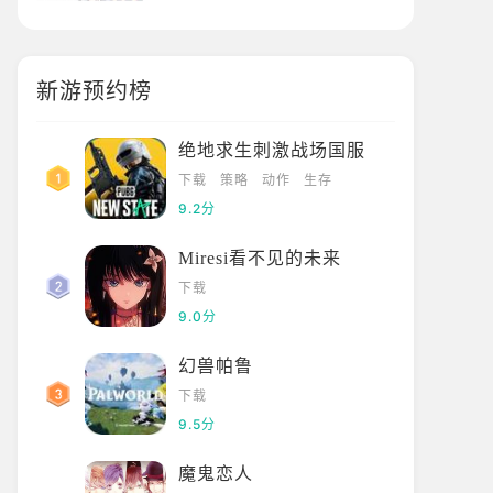
新游预约榜
绝地求生刺激战场国服
下载
策略
动作
生存
9.2分
Miresi看不见的未来
下载
9.0分
幻兽帕鲁
下载
9.5分
魔鬼恋人