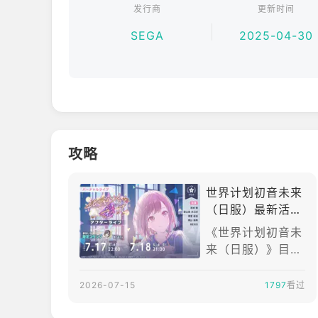
发行商
更新时间
滚动的少女（作词：wowaka，作曲：wowaka）
SEGA
2025-04-30
世界属于我（作词：ryo，作曲：ryo）
告别宣言（作词：Chinozo，作曲：Chinozo）
以及更多
■■初音未来及其他虚拟歌手登场■■
攻略
除了初音未来、镜音铃、镜音连、巡音流歌、MEIKO
世界计划初音未来
还有20位各具特色的角色登场！
（日服）最新活动
"褪せない今を、
体验在现实世界和“世界”两个场景中展开的故事！
《世界计划初音未
彩って"
来（日服）》目前
■■“虚拟演唱会”■■
正在进行的主要活
动是“褪せない今
2026-07-15
1797
看过
与来自全国各地的玩家一起实时欣赏现场演出！
を、彩って”，同
时还开放了配套的