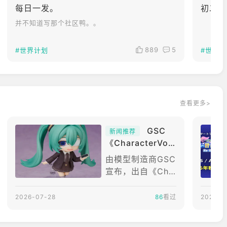
每日一发。
初二牲
并不知道写那个社区鸭。。
889
5
#世界计划
#世界计
查看更多>
GSC
新闻推荐
《CharacterVoc
al系列01初音未
由模型制造商GSC
来》黏土人初音未
宣布，出自《Cha
来MonitoringVe
racterVocal系列
r.模型 预定2027
01初音未来》「初
2026-07-28
86
看过
2026-0
年1月贩售
音未来Monitorin
gVer.」的黏土人