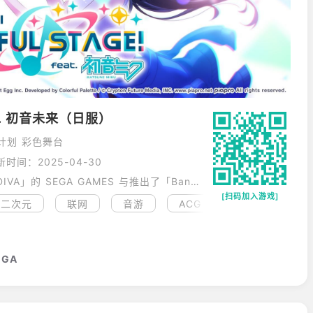
t. 初音未来（日服）
计划 彩色舞台
新时间：2025-04-30
由推出了「初音未来 Project DIVA」的 SEGA GAMES 与推出了「BanG Dream! 少女乐团派对」的 Craft Egg 协力制作的一款新作手机游戏
[扫码加入游戏]
二次元
联网
音游
ACG
经典
已汉
EGA