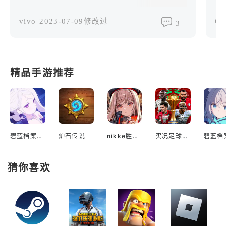
vivo
2023-07-09修改过
OP
3
精品手游推荐
碧蓝档案国际服
炉石传说
nikke胜利女神国际服
实况足球2022手游
猜你喜欢