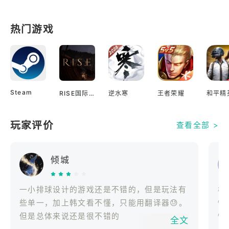
热门游戏
Steam
RISE国际服
逆水寒
王者荣耀
和平精
玩家评价
查看全部 >
倾城
一小排球设计的游戏还是不错的，但是玩法有
棒
些单一，加上韩文看不懂，只能用翻译器😓。
懂
但是总体来说还是很不错的
懂
全文