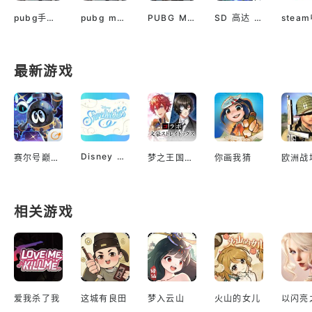
pubg手游越南服最新版
pubg mobile最新版本
PUBG M(国际服绝地求生)
SD 高达 G世代 永恒（国际服）
最新游戏
Disney Sparklink Stars
赛尔号巅峰之战
梦之王国与沉睡的100王子
你画我猜
相关游戏
爱我杀了我
这城有良田
梦入云山
火山的女儿