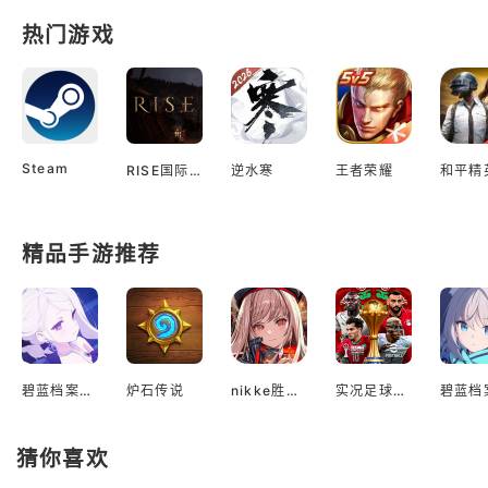
热门游戏
Steam
RISE国际服
逆水寒
王者荣耀
和平精
精品手游推荐
碧蓝档案国际服
炉石传说
nikke胜利女神国际服
实况足球2022手游
猜你喜欢