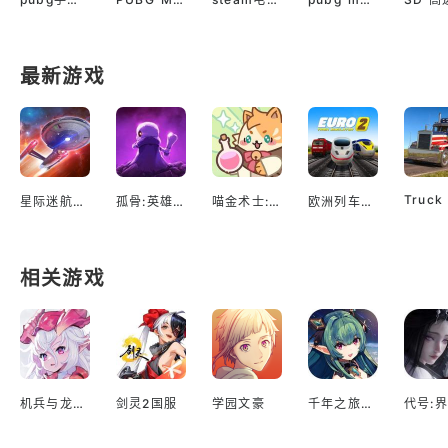
最新游戏
星际迷航：舰队指挥官
孤骨:英雄杀手
喵金术士:猫咪合并大亨
欧洲列车模拟2
相关游戏
机兵与龙日服
剑灵2国服
学园文豪
千年之旅台服
代号:界