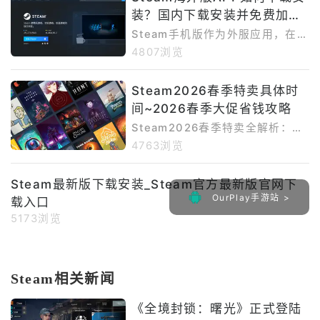
商店、购买PC游戏、查看愿望
punkFes
装？国内下载安装并免费加速
单、接收社区和游戏新闻，同时还
能使用Steam令牌、二维码登录、
Steam手机版方法介绍
Steam手机版作为外服应用，在国
登录确认、交易确认等安全功能。
内下载安装时也有一定难度。首先
4807浏览
Steam官方移动应用页面显示，无
是网络问题，Steam官网、谷歌商
法访问GooglePlay的安卓用户可
店以及部分资源页面在国内访问不
Steam2026春季特卖具体时
以直接下载SteamMobile3.10.
够稳定，容易出现加载慢、下载中
9；OurPlay页
间~2026春季大促省钱攻略
断或页面无法打开的情况。其次是
谷歌环境依赖，部分安卓手机若缺
Steam2026春季特卖全解析：3
少GooglePlay服务，可能无法通
月19日开启史低狂欢Steam2026
4763浏览
过谷歌商店正常下载安装或更新。
春季特卖将于3月19日正式启动，
再者，部分国产手机对APK安装权
至3月26日结束（Steam官方信
Steam最新版下载安装_Steam官方最新版官网下
限管理较严格，手动安装时可能被
息），作为全年四大季节性大促的
OurPlay手游站 >
系统拦截。如果后续登录Steam账
载入口
开篇福利，这场盛会堪称玩家清空
号，还可能因为网络
愿望单的最佳时机。此次特卖延续
5173浏览
往年高力度折扣传统，覆盖3A大
作、独立精品、联机神作等全品类
游戏，众多热门作品有望迎来新史
Steam相关新闻
低。核心亮点：折扣与品类双在线
折扣力度拉满，3A大作领衔降
《全境封锁：曙光》正式登陆
价，参考往年趋势，《星