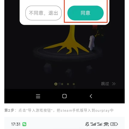
第2步
：点击"导入游戏按钮"，把steam手机版导入到ourplay中