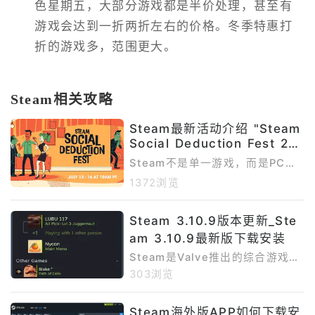
色星期五，大部分游戏都是半价处理，甚至有
游戏会达到一折两折左右的价格。冬季特惠打
折的游戏多，范围更大。
Steam相关攻略
Steam最新活动介绍 "Steam
Social Deduction Fest 202
6"
Steam不是单一游戏，而是PC游
戏平台，所以这里的“最新活动”主
1372浏览
要指Steam官方正在进行或已经公
布的促销节、主题游戏节、免费试
Steam 3.10.9版本更新_Ste
玩活动和即将开启的游戏节。截至
2026年7月15日，Steam夏季特
am 3.10.9最新版下载安装
卖已经在2026年7月9日结束，因
Steam是Valve推出的综合游戏平
此本文不再介绍已结束的夏促内
台，移动端应用通常被称为Steam
303浏览
容；当前重点是正在进行的Steam
MobileApp。通过Steam手机
SocialDeductionFest2026，以
版，用户可以在手机上浏览Steam
及即将开启的TrainFest、Cyber
Steam海外版APP如何下载安