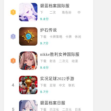
碧蓝档案国际服
下
二次
角色扮
中
载
元
演
文
9.8分
炉石传说
下载
卡牌策略
卡牌
休闲
9.7分
nikke胜利女神国际服
下载
射击
二次元
动漫
9.6分
实况足球2022手游
4
下载
足球
中文
联机
9.7分
碧蓝档案日服
5
下载
已汉化
二次元
日系