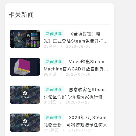
相关新闻
《全境封锁：曙
新闻推荐
光》正式登陆Steam免费开打！
38浏览
/
2026-08-06
支援跨平台连线与进度
Valve释出Steam
新闻推荐
Machine官方CAD开放自制外壳
98浏览
/
2026-07-30
配件 年底前候补有望拿购买资格
恶意骇客在Steam
新闻推荐
讨论区假好心诱骗玩家执行修复
81浏览
/
2026-07-28
指令以「ClickFix」手法暗装木
马程式挖矿
2026年7月Steam
新闻推荐
礼物更新：可将游戏赠予任何人
275浏览
/
2026-07-27