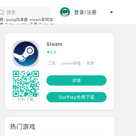
登录/注册
搜:
pubg加速器
steam官网加
器
Pubg mobile下载
Pubg m
际服
碧蓝档案下载
Steam
9.8
工具
steam移植
免费
移植
详情
OurPlay免费下载
扫码下载
热门游戏