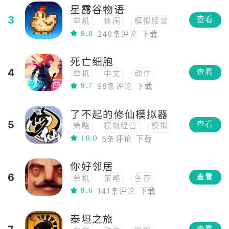
星露谷物语
冒险
高自由度
RPG
3
查看
单机
休闲
模拟经营
高画质
恐龙
沙盒
9.8
248条评论
下载
模拟
RPG
角色扮演
多人
开放世界
3D
建造
像素
二次元
射击
FPS
移植
死亡细胞
移植
steam移植
PVP
steam移植
4
查看
单机
中文
动作
独立
小清新
2D
ARPG
单人
9.7
98条评论
下载
角色扮演
像素
移植
俯视角
横版
地牢
了不起的修仙模拟器
steam移植
Roguelike
5
查看
策略
模拟经营
模拟
2D
10.0
5条评论
下载
生存
移植
Roguelike
中国风
你好邻居
修仙
俯视角
PVE
6
查看
单机
策略
生存
2.5d
9.6
141条评论
下载
冒险
RPG
角色扮演
沙盒
开放世界
移植
泰坦之旅
解密
恐怖
潜行