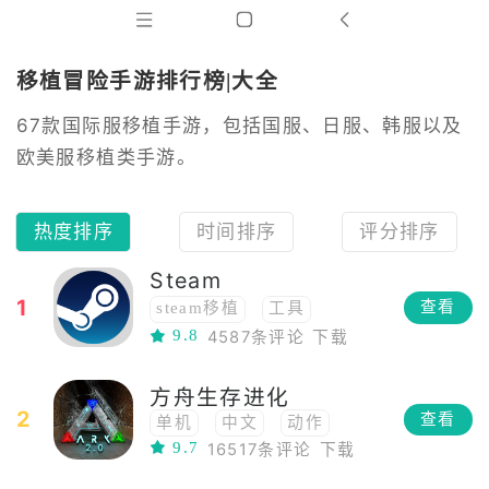
移植冒险手游排行榜|大全
67款国际服移植手游，包括国服、日服、韩服以及
欧美服移植类手游。
热度排序
时间排序
评分排序
Steam
1
查看
steam移植
工具
9.8
免费
4587条评论
移植
下载
方舟生存进化
2
查看
单机
中文
动作
9.7
16517条评论
下载
联机
模拟经营
多人在线
模拟
生存