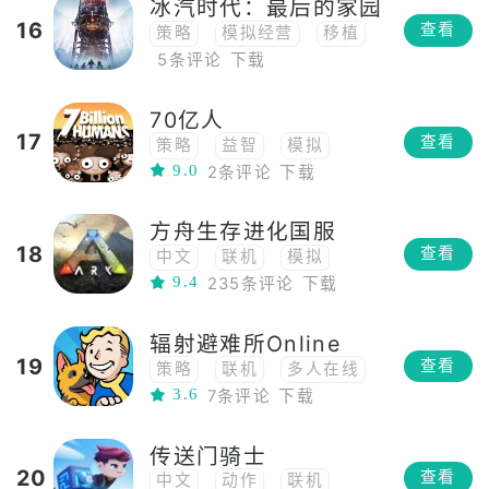
冰汽时代：最后的家园
16
查看
策略
模拟经营
移植
5条评论
下载
70亿人
17
查看
策略
益智
模拟
9.0
2条评论
下载
移植
独立
方舟生存进化国服
18
查看
中文
联机
模拟
9.4
235条评论
下载
生存
冒险
高自由度
角色扮演
高画质
辐射避难所Online
恐龙
沙盒
多人
19
查看
策略
联机
多人在线
开放世界
射击
移植
3.6
7条评论
下载
生存
末日生存
冒险
steam移植
建造
多人
养成
传送门骑士
移植
steam移植
20
查看
中文
动作
联机