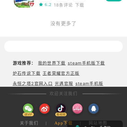
6.2
18条评论
下载
模拟经营
模拟
生存
DIY
冒险
高自由度
RPG
角色扮演
没有更多了
高画质
建造
沙盒
多人
开放世界
3D
移植
steam移植
魔幻
独立
局域网
小清新
第三人称
游戏推荐：
我的世界下载
steam手机版下载
PVE
炉石传说下载
王者荣耀官方正版
永恒之塔2官网入口
光遇官服
steam手机版
欢迎关注我们
关于我们
|
App下载
|
网站地图