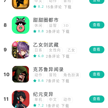
7
查看
中文
动作
冒险
8.2
15条评论
下载
RPG
角色扮演
3D
移植
魔幻
古风
甜甜圈都市
ARPG
第三人称
8
查看
休闲
益智
3D
俯视角
神话
PVE
8.8
3条评论
下载
移植
steam移植
中世纪
独立
小清新
俯视角
乙女剑武藏
9
查看
日系
女性向
乙女
6.0
2条评论
下载
恋爱
移植
克苏鲁异闻录
10
查看
动作
冒险
角色扮演
8.6
7条评论
下载
移植
steam移植
Roguelike
独立
纪元变异
克苏鲁
11
查看
单机
中文
动作
7.2
1条评论
下载
冒险
像素
幻想