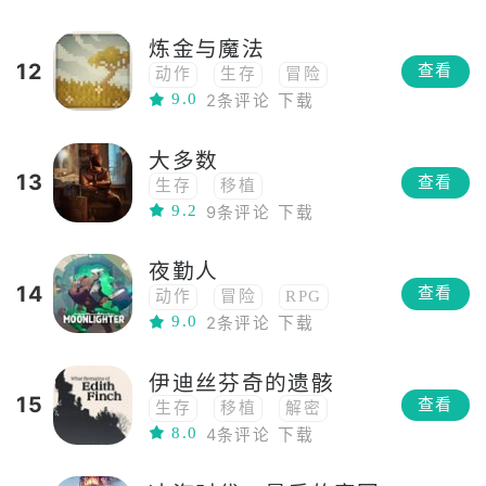
科幻
移植
炼金与魔法
steam移植
赛博朋克
12
查看
动作
生存
冒险
9.0
2条评论
下载
像素
移植
steam移植
大多数
13
查看
生存
移植
9.2
9条评论
下载
夜勤人
14
查看
动作
冒险
RPG
9.0
2条评论
下载
像素
养成
3D
移植
小清新
伊迪丝芬奇的遗骸
第三人称
PVE
15
查看
生存
移植
解密
8.0
4条评论
下载