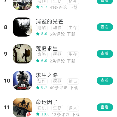
7
查看
动作
生存
格斗
9.2
41条评论
下载
角色扮演
开放世界
3D
PVP
第三人称
消逝的光芒
PVE
8
查看
跑酷
动作
生存
8.0
5条评论
下载
格斗
角色扮演
多人
3D
射击
科幻
荒岛求生
PVP
恐怖
第一人称
9
查看
策略
模拟
生存
PVE
6.0
2条评论
下载
求生之路
10
查看
动作
模拟
射击
8.7
40条评论
下载
FPS
生存
僵尸
恐怖
命运因子
11
查看
联机
生存
多人
10.0
12条评论
下载
开放世界