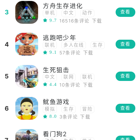
方舟生存进化
武侠
射箭
古风
3
查看
单机
中文
动作
第三人称
9.7
16516条评论
下载
联机
模拟经营
多人在线
模拟
生存
逃跑吧少年
冒险
高自由度
RPG
4
查看
联机
多人在线
生存
高画质
恐龙
沙盒
9.1
57条评论
下载
多人
对战
竞技
多人
开放世界
3D
io
团队合作
射击
FPS
移植
生死狙击
欢乐游戏
非对称竞技
PVP
steam移植
5
查看
中文
联网
联机
ARPG
单人
4.4
10条评论
下载
多人在线
生存
沙盒
多人
射击
FPS
鱿鱼游戏
枪战
MMO
TPS
6
查看
模拟
生存
冒险
8.0
3条评论
下载
沙盒
看门狗2