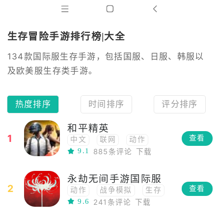
生存冒险手游排行榜|大全
134款国际服生存手游，包括国服、日服、韩服以
及欧美服生存类手游。
热度排序
时间排序
评分排序
和平精英
1
查看
中文
联网
动作
9.1
885条评论
下载
联机
多人在线
生存
高画质
多人
3D
永劫无间手游国际服
射击
FPS
竞技
2
查看
动作
战争模拟
生存
枪战
PVP
TPS
9.6
241条评论
下载
格斗
RPG
角色扮演
多人竞技
团队合作
3D
射击
中国风
第三人称
吃鸡