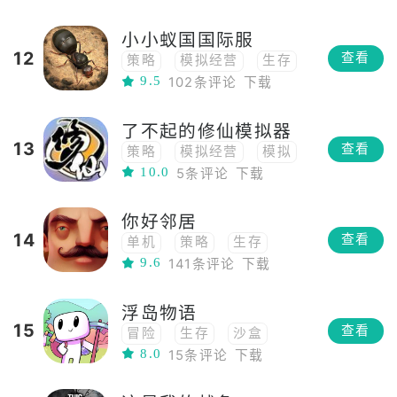
小小蚁国国际服
12
查看
策略
模拟经营
生存
9.5
102条评论
下载
建造
养成
了不起的修仙模拟器
13
查看
策略
模拟经营
模拟
10.0
5条评论
下载
生存
移植
Roguelike
中国风
你好邻居
修仙
俯视角
PVE
14
查看
单机
策略
生存
2.5d
9.6
141条评论
下载
冒险
RPG
角色扮演
沙盒
开放世界
移植
浮岛物语
解密
恐怖
潜行
15
查看
冒险
生存
沙盒
8.0
15条评论
下载