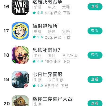
这是我的战争
16
查看
单机
中文
策略
9.6
53条评论
下载
模拟
战争模拟
生存
末日生存
RPG
辐射避难所
角色扮演
横版
17
查看
单机
联网
策略
剧情向
steam移植
9.8
20条评论
下载
模拟经营
模拟
生存
末日生存
冒险
建造
恐怖冰淇淋7
养成
横版
18
查看
生存
冒险
角色扮演
steam移植
8.0
16条评论
下载
七日世界国服
19
查看
生存
末日生存
8.0
8条评论
下载
迷你生存僵尸大战
20
查看
生存