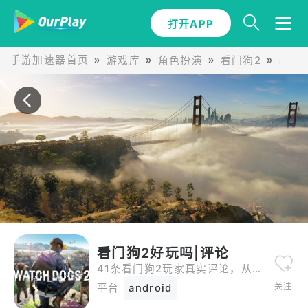
打开APP
手游加速器首页
游戏库
角色扮演
看门狗2
41
看门狗2好玩吗|评论
41条看门狗2玩家真实评论，从五星好评到一星差评全都有。
关注
平台
android