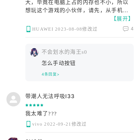
大，毕竟在电脑上占的内存也不小，所以
想玩这个游戏的小伙伴，请先，从手机中
【展开】
腾出10 GB的空间（最好20GB）运行内存
6～8g最好，中端型的处理器，这是我推荐
4
HUAWEI
2023-08-08修改过
的配置，能完美流畅的运行,对要求较高的
小伙伴可以选择高端型的手机配置,期待手
游端发布,推荐👍🌹
不会划水的海王s0
怎么手动按钮
4条回复>
带潮人无法呼吸l33
我太难了???
vivo
2022-09-21修改过