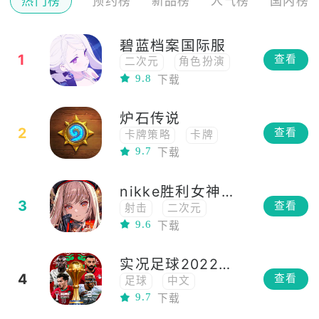
热门榜
预约榜
新品榜
人气榜
国内榜
碧蓝档案国际服
1
查看
二次元
角色扮演
9.8
下载
中文
动漫
日系
养成
炉石传说
多人竞技
2
查看
卡牌策略
卡牌
9.7
下载
休闲
中文
联网
策略
nikke胜利女神国际服
联机
高画质
3
查看
射击
二次元
多人
回合制
9.6
下载
动漫
高画质
3D
竞技
PVP
卡牌
ARPG
棋牌
实况足球2022手游
单人
4
查看
足球
中文
9.7
下载
联机
多人在线
模拟
网络工具