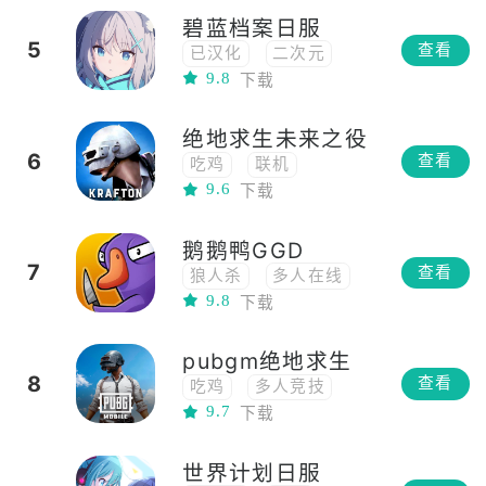
碧蓝档案日服
高画质
多人
5
查看
已汉化
二次元
体育
支持手柄
9.8
下载
日系
动漫
PVP
多人竞技
角色扮演
养成
俯视角
PVE
绝地求生未来之役
多人竞技
6
查看
吃鸡
联机
9.6
下载
中文
动作
高画质
射击
鹅鹅鸭GGD
竞技
多人竞技
7
查看
狼人杀
多人在线
9.8
下载
休闲
中文
联网
pubgm绝地求生
8
查看
吃鸡
多人竞技
9.7
下载
联网
策略
动作
联机
世界计划日服
多人在线
生存