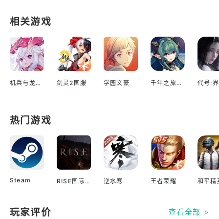
相关游戏
机兵与龙日服
剑灵2国服
学园文豪
千年之旅台服
代号:界
热门游戏
Steam
RISE国际服
逆水寒
王者荣耀
和平精
玩家评价
查看全部 >