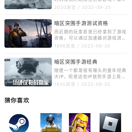
次比较大的革新，相信不少玩家们
2020浏览
/
2022-09-20
也能够从《暗区突围》中获得独一
无二的体验。【丰富的枪械系统与
暗区突围手游测试资格
经济系统】 带上重要物资从撤
离点安全突围是《暗区突围》的核
而近期的玩家若是已经拿到了游戏
心玩法，而这些被带出去的物资，
资格，可以通过加速器对游戏进行
玩家们可以选择在之后的对局内使
加速，在“免费一小时”活动下，玩
1966浏览
/
2022-09-20
用，也可以选择通过市场或者游戏
家每日都可免费对游戏进行加速
联络人交易兑换货币。
暗区突围手游经典
随便一个都是很有噱头的童年经典
大IP，但是这些IP放到手游上是什
么效果大家也都有目共睹，实在是
1855浏览
/
2022-09-20
不忍直视，奥比岛手游今天就开服
了，我之前参与过了内测，游戏看
猜你喜欢
成个种田收集装扮家园的玩法就
好，没什么很显眼的出彩点，但也
没有很拉跨，就是岛建这个词总是
让我联想到动森，对养成比较感兴
趣偏向社交的玩家可以试一试。