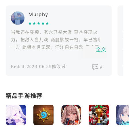
Murphy
当我还在突袭，老六已举大旗 草丛突现火
能
力，把敌人当儿戏 两腿裤衩一裆，早已富甲
包
一方 此狙本世无双，洋洋自在自欢 平均三步
人
全文
一穿，激战从来不慌 一切均是幻，现在打开
机
我的物品框
离
Redmi
2023-06-29修改过
vi
6
精品手游推荐