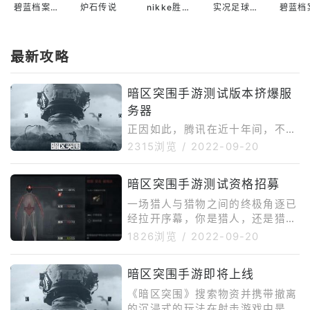
碧蓝档案国际服
炉石传说
nikke胜利女神国际服
实况足球2022手游
最新攻略
暗区突围手游测试版本挤爆服
务器
正因如此，腾讯在近十年间，不断
丰富打击外挂的手段，完善游戏检
2315浏览
/
2022-09-20
测系统，最近几年腾讯旗下大火的
几款FPS游戏都没有出现过外挂泛
暗区突围手游测试资格招募
滥的迹象，强力的外挂打击措施是
腾讯给玩家最好的保障。【总结】
一场猎人与猎物之间的终极角逐已
《暗区突围》成功将硬核FPS做到
经拉开序幕，你是猎人，还是猎
了手游里，它用真实到硬核的玩
物？头部、胸部、腹部等7个不同
1826浏览
/
2022-09-20
法、复杂多样的枪械系统、沉浸感
的人体躯干部位，不同部位受伤后
极强的交互体验和可以预见的游戏
所带来的负面效果也不同。
暗区突围手游即将上线
环境为手游玩家们送来了一份“大
礼”。
《暗区突围》搜索物资并携带撤离
的沉浸式的玩法在射击游戏中是一