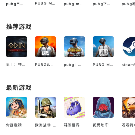
PUBG Mobile Downloads apk
pubg日服韩服
pubg mobile国际版
pubg正版入口手机版
推荐游戏
奥丁：神判（国际服）
PUBG印服手机安卓版
pubg手游越南服最新版
PUBG M(国际服绝地求生)
最新游戏
你画我猜
欧洲战场 二战英雄
鞋闹世界
孤勇地牢
嘎嘎特