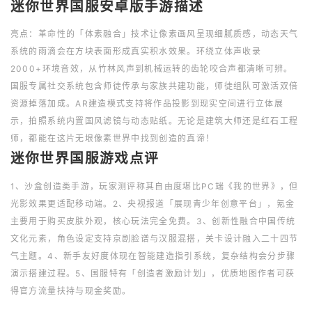
迷你世界国服安卓版手游描述
亮点：革命性的「体素融合」技术让像素画风呈现细腻质感，动态天气
系统的雨滴会在方块表面形成真实积水效果。环绕立体声收录
2000+环境音效，从竹林风声到机械运转的齿轮咬合声都清晰可辨。
国服专属社交系统包含师徒传承与家族共建功能，师徒组队可激活双倍
资源掉落加成。AR建造模式支持将作品投影到现实空间进行立体展
示，拍照系统内置国风滤镜与动态贴纸。无论是建筑大师还是红石工程
师，都能在这片无垠像素世界中找到创造的真谛！
迷你世界国服游戏点评
1、沙盒创造类手游，玩家测评称其自由度堪比PC端《我的世界》，但
光影效果更适配移动端。2、央视报道「展现青少年创意平台」，氪金
主要用于购买皮肤外观，核心玩法完全免费。3、创新性融合中国传统
文化元素，角色设定支持京剧脸谱与汉服混搭，关卡设计融入二十四节
气主题。4、新手友好度体现在智能建造指引系统，复杂结构会分步骤
演示搭建过程。5、国服特有「创造者激励计划」，优质地图作者可获
得官方流量扶持与现金奖励。