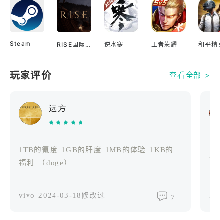
Steam
RISE国际服
逆水寒
王者荣耀
和平精
玩家评价
查看全部 >
远方
1TB的氪度 1GB的肝度 1MB的体验 1KB的
小
福利 （doge）
vivo
2024-03-18修改过
H
7