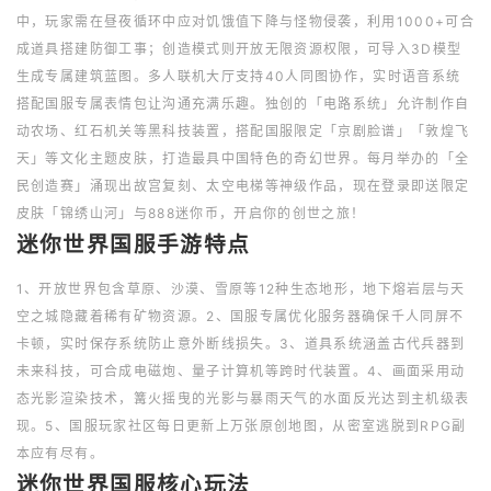
中，玩家需在昼夜循环中应对饥饿值下降与怪物侵袭，利用1000+可合
成道具搭建防御工事；创造模式则开放无限资源权限，可导入3D模型
生成专属建筑蓝图。多人联机大厅支持40人同图协作，实时语音系统
搭配国服专属表情包让沟通充满乐趣。独创的「电路系统」允许制作自
动农场、红石机关等黑科技装置，搭配国服限定「京剧脸谱」「敦煌飞
天」等文化主题皮肤，打造最具中国特色的奇幻世界。每月举办的「全
民创造赛」涌现出故宫复刻、太空电梯等神级作品，现在登录即送限定
皮肤「锦绣山河」与888迷你币，开启你的创世之旅！
迷你世界国服手游特点
1、开放世界包含草原、沙漠、雪原等12种生态地形，地下熔岩层与天
空之城隐藏着稀有矿物资源。2、国服专属优化服务器确保千人同屏不
卡顿，实时保存系统防止意外断线损失。3、道具系统涵盖古代兵器到
未来科技，可合成电磁炮、量子计算机等跨时代装置。4、画面采用动
态光影渲染技术，篝火摇曳的光影与暴雨天气的水面反光达到主机级表
现。5、国服玩家社区每日更新上万张原创地图，从密室逃脱到RPG副
本应有尽有。
迷你世界国服核心玩法