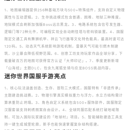
1、地图编辑器提供256种基础方块与500+特殊组件，支持自定义物理
属性与互动逻辑。2、生存挑战模式包含普通、困难、地狱三种难度，
地狱模式会刷新加强版Boss远古黑龙。3、电路系统包含信号发生器、
逻辑门等72种元件，可编程实现全自动刷怪塔与密码锁装置。4、国服
限定交通工具有舞狮机甲、祥云飞行器等文化特色载具，最高时速可达
120码。5、动态天气系统影响游戏机制，雷暴天气可能引燃木制建
筑，沙尘暴会降低视野范围。6、创意工坊支持玩家作品全球分享，下
载量破百万的地图可获得官方认证「大师印记」。7、季度更新新增
「山海经」主题DLC，包含九尾狐坐骑与应龙BOSS挑战内容。
迷你世界国服手游亮点
1、核心玩法涵盖创造、生存、冒险三大模式，国服特有「非遗传承」
主题建造挑战赛。2、物理引擎真实模拟重力与浮力，水立方结构需计
算承重防止坍塌。3、角色自定义系统包含500+服饰部件，国服限定
汉服套装支持刺绣图案自由设计。4、全球同服匹配系统打破地域限
制，可加入国际玩家建设的「地球村」项目。5、智能辅助建造工具支
持一键生成城堡轮廓，新手也能快速掌握复杂结构搭建。