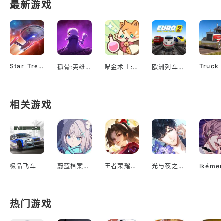
最新游戏
Star Trek™ Fleet Command
孤骨:英雄杀手
喵金术士:猫咪合并大亨
欧洲列车模拟2
相关游戏
极品飞车
蔚蓝档案国服
王者荣耀海外测试服
光与夜之恋台服
热门游戏