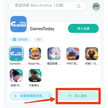
根据PUBG官网信息目前有欧美服、日韩服、港澳台
服、俄罗斯服、北美服、中亚服等，由于不同的服的
PUBG吃鸡游戏会有不同的体验和用户群体，所以很多
玩家会跨服玩这款游戏，就会导致游戏加载缓慢、甚至
pubg游戏连接不上、即使链接上了也会延迟高、PING
值高、游戏画面非常卡顿等现象，这种就是因为玩家跨
服玩游戏导致，比如东南亚玩家到玩北美服pubg游
戏。

那么pubg需要加速器吗？

如果你在游戏中遇到网络延迟高、游戏连接不稳定、无
法登录pubg绝地求生服务器等问题，那就可以尝试使
用手游加速器等方法来解决上面的问题。

“玩pubg吃鸡手游需要加速吗？pubg用什么加速器？
“小编为您隆重介绍ourplay手游加速器，真正的0元永
久免费加速，一款加速稳定且自带谷歌框架的强大软