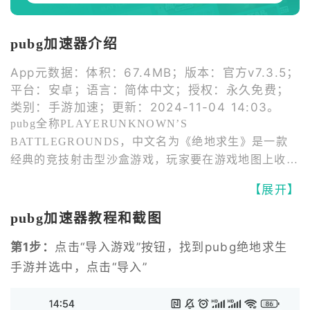
pubg加速器介绍
App元数据：体积：67.4MB；版本：官方v7.3.5；
平台：安卓；语言：简体中文；授权：永久免费；
类别：手游加速；更新：2024-11-04 14:03。
pubg全称PLAYERUNKNOWN’S 
BATTLEGROUNDS，中文名为《绝地求生》是一款
经典的竞技射击型沙盒游戏，玩家要在游戏地图上收集
各种资源，并在不断缩小的安全区域内和其他玩家对
【展开】
抗，让自己生存到最后，俗称“吃鸡”，“大吉大利，今
晚吃鸡”是每个pubg吃鸡玩家的目标。无论你是射击游
pubg加速器教程和截图
戏爱好者还是竞技游戏新手玩家，都能在绝地求生游戏
第1步：
点击“导入游戏”按钮，找到pubg绝地求生
中找到乐趣。PUBG自从发布就获得了很高的关注深受
手游并选中，点击“导入”
游戏玩家好评，还打破了多项吉尼斯记录，在全世界有
很高的知名度以及非常多的玩家，PUBG游戏有很多不
同的服务器以满足不同地区的玩家更好的玩这款游戏，