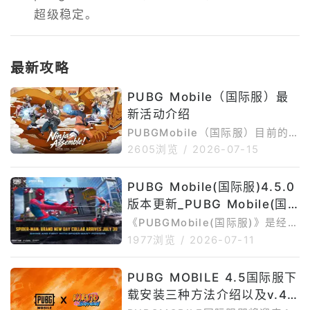
超级稳定。
最新攻略
PUBG Mobile（国际服）最
新活动介绍
PUBGMobile（国际服）目前的
核心活动围绕4.5版本「NARUT
2605浏览
/
2026-07-15
O:NinjasAssemble」火影忍者联
动展开，同时还有Ferrari联动活
PUBG Mobile(国际服)4.5.0
动、新主题玩法、免费奖励、限时
版本更新_PUBG Mobile(国
任务和后续村庄防守玩法。以下只
整理目前仍在进行或即将开始的活
际服)4.5.0最新版下载安装
《PUBGMobile(国际服)》是经典
动，已经结束的活动不再介绍。
战术竞技手游，玩家可以在移动端
1977浏览
/
2026-07-11
一、PUBGMobile（国际服）目
体验百人海岛生存、组队开黑、枪
前进行中以及还未开始的活动介绍
械对战、载具转移、竞技场和多种
1.PUBGMobile×NARUTOSHIPP
PUBG MOBILE 4.5国际服下
限时模式。GooglePlay页面介绍
UDEN联动活动P
载安装三种方法介绍以及v.4.
显示，PUBGMOBILE主打10分钟