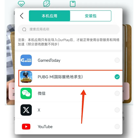
件。采用全新自研加速引擎，高速专网，动态多线支持
双通道智能切换，加速又快又稳。彻底解决pubg绝地
求生国际服、日韩服、东南亚服、港澳台服网络卡顿、
游戏掉线、ping延迟高、加载缓慢等问题，让您随时随
地”吃鸡“。

【永久免费加速：】

真正24小时x365天永久0元免费加速pubg手游，无论你
现在玩的是国际服、日服、韩服、东南亚服还是其他服
pubg游戏，都能享受0元免费加速。

【谷歌服务框架：】

ourplay加速器自动适配玩家手机型号，然后下载对应
谷歌服务框架，不需要玩家自己手动下载谷歌服务套
件，无需担心手机环境问题。

【电竞级加速：】
