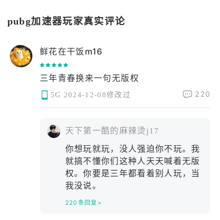
者，国际服还可能存在地区限制，
获取最有价值的物品。全新的战利
部分用户可能遇到商店搜不到游
品机制和风险回报系统，以及PUB
pubg加速器玩家真实评论
戏、提示设备不兼容或安装后闪退
GMobileMetroRoyale第31章中
等情况。如果选择APK手动安
的收藏品，为玩家提供了构建游戏
内经济的新途径。PUBGMobileM
鲜花在干饭m16
etroRoyale第31章：全新战利品
和经济机制《绝地求生手游》都市
大逃杀模式第31章引入了古董皇冠
三年青春换来一句无版权
蛋，这是一种独特的道具
220
5G
2024-12-08修改过
天下第一酷的麻辣烫j17
你想玩就玩，没人强迫你不玩。我
就搞不懂你们这种人天天喊着无版
权。你要是三年都看着别人玩，当
我没说。
220条回复>