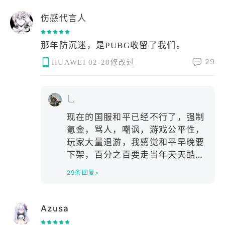
伤感代言人
29
HUAWEI
02-28修改过
乚
现在的国服和平已经不行了，强制
氪金，骂人，嘲讽，游戏公平性，
玩家大量退游，我感觉和平早晚要
下架，百分之百要走当年天天酷
跑，QQ飞车的老路，2018年，刺
29条回复>
激战场上线，当时游戏环境特别
好，还不用氪金，2019-2020年
时，由于国家游戏管理加强限制，
Azusa
再加上腾讯和KRADTON的关系恶