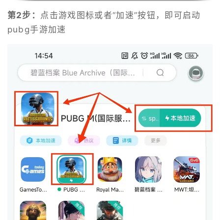
覆盖海外多个游戏区服加速节点，支持欧美服、日服、
第2步：
点击游戏图标或者“加速”按钮，即可启动
韩服、港澳台服、东南亚服等游戏加速，加速稳定，
ping延迟低，玩国际服游戏不掉线不延迟，根据玩家当
pubg手游加速
前网络自动选择高速节点，稳定加速效果立竿见影。

【国际服汉化：】

自带汉化功能，支持韩服、日服、美服等非中文游戏汉
化功能，一键汉化无需等待，玩绝地求生手游无需担心
语言问题。