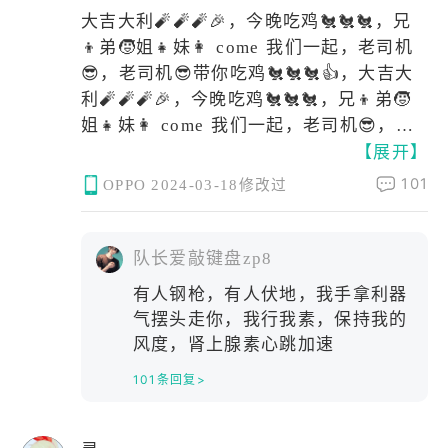
化，违反版权，导致了和平下架。
大吉大利🧨🧨🧨🎉，今晚吃鸡🐔🐔🐔，兄
腾讯就是今天就逛到这里了
👦弟🧒姐👧妹👩 come 我们一起，老司机
😎，老司机😎带你吃鸡🐔🐔🐔👍，大吉大
利🧨🧨🧨🎉，今晚吃鸡🐔🐔🐔，兄👦弟🧒
姐👧妹👩 come 我们一起，老司机😎，老
【展开】
司机😎他在这里😎👍
101
OPPO
2024-03-18修改过
队长爱敲键盘zp8
有人钢枪，有人伏地，我手拿利器
气摆头走你，我行我素，保持我的
风度，肾上腺素心跳加速
101条回复>