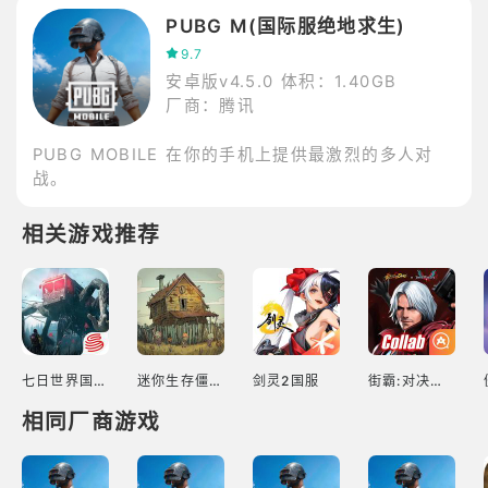
PUBG M(国际服绝地求生)
9.7
安卓版v4.5.0
体积：1.40GB
厂商：腾讯
PUBG MOBILE 在你的手机上提供最激烈的多人对
战。
相关游戏推荐
七日世界国服
迷你生存僵尸大战
剑灵2国服
街霸:对决东南亚服
相同厂商游戏