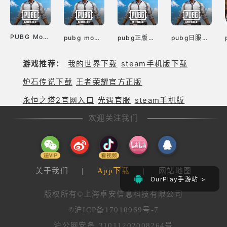
PUBG Mobile Downloads apk
pubg mobile国际版
pubg正版入口手机版
pubg日服韩服
游戏推荐：
我的世界下载
steam手机版下载
炉石传说下载
王者荣耀官方正版
永恒之塔2官网入口
光遇官服
steam手机版
欢迎关注我们
关于我们
|
App下载
|
网站地图
OurPlay手游站 >
版权所有©上海卓安信息科技有限公司
©沪ICP备17010969号-7
沪公网安备 31011202008264号