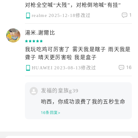
对枪全空喊“大残”，对枪倒地喊“有挂”
1
realme
2025-12-18修改过
湯米.謝爾比
我玩吃鸡可厉害了 雾天我是瞎子 雨天我是
聋子 晴天更厉害啦 我是盒子
16
HUAWEI
2023-08-13修改过
发福的皇族g39
哟西，你成功浪费了我的五秒生命
16条回复>