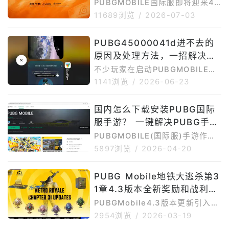
极速对战、多地图多模式、手机端
5版本更新时间
PUBGMOBILE国际服即将迎来4.
专属操作优化、训练模式和好友语
5版本更新。本次4.5版本最大的
11689浏览
/
2026-07-03
音聊天等内容。目前PUBGMOBIL
看点，是《PUBGMOBILE》与
E最新版本可参考4.5.0。APKMir
《火影忍者疾风传》的联动内容。
PUBG45000041d进不去的
ror版本记录显示，PUBGMOBILE
根据相关报道，PUBGMOBILEx
4.5.0于202
原因及处理方法，一招解决登
火影忍者疾风传联动将随PUBGM
OBILEv4.5版本一起上线，合作内
录失败问题
不少玩家在启动PUBGMOBILE国
容预计于2026年7月9日开放，不
际服时，会遇到“45000041d”错
1141浏览
/
2026-06-23
过全球服、韩服、越南服等不同版
误提示，导致游戏无法进入大厅、
本的具体上线时间可能会有差异。
卡在登录界面或反复重连。实际
国内怎么下载安装PUBG国际
对于大陆玩家来说，PUBGMOBIL
上，PUBG45000041d并不是游
E国际服的下载安装和更新，和普
服手游？ 一键解决PUBG手游
戏文件损坏导致的错误，而是与网
络连接、谷歌环境以及服务器通信
国内下载运行问题还有免费加
PUBGMOBILE(国际服)手游作为
异常等问题有关。PUBG450000
外服手游，在国内下载安装存在一
速
5897浏览
/
2026-04-20
41d进不去的常见原因1、网络连
定难度。首先是网络问题，游戏官
接异常PUBGMOBILE国际服服务
网、谷歌商店以及游戏更新资源在
PUBG Mobile地铁大逃杀第3
器部署在海外，国内网络直连时容
国内访问不够稳定，容易出现加载
易出现连接超时、数据包丢失或验
1章4.3版本全新奖励和战利品
慢、下载中断或连接失败。其次是
证失败
谷歌环境依赖，部分安卓手机如果
系统
PUBGMobile4.3版本更新引入了
缺少GooglePlay服务，可能无法
多项重大功能，全面影响撤离模式
2954浏览
/
2026-03-19
正常下载、更新或启动游戏。再
的各个方面，玩家需要通过竞争来