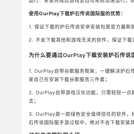
运行：安装完成后游戏会自动免费加速运行，
使用OurPlay下载炉石传说国际服的优势：
1. 保证下载的炉石传说安卓安装包是官方最新
2. 不会下载其他和游戏无关的软件，保证下
为什么要通过OurPlay下载安装炉石传
1. OurPlay自带谷歌服务框架，一键解决
家自己在安装下载谷歌服务三件套；
2. OurPlay自带游戏汉化功能，只需轻
言；
3. OurPlay是一款绿色安全值得信任的软
石传说国际服手游过程中，绝对不会下载安装