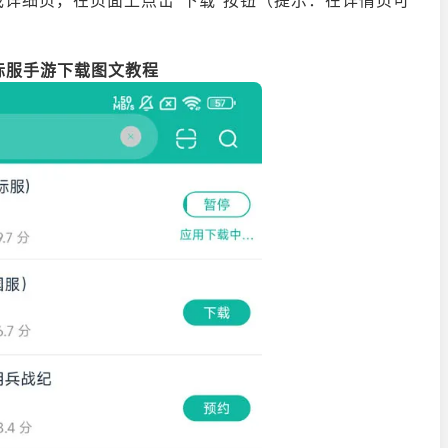
详细页，在页面上点击“下载”按钮（提示：在详情页可
际服手游下载图文教程