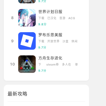
9.7分
世界计划日服
8
下载
已汉化
音游
ACG
9.8分
罗布乐思美服
9
下载
开放世界
沙盒
休闲
9.7分
方舟生存进化
10
下
steam移
多人在
单
载
植
线
机
9.7分
最新攻略