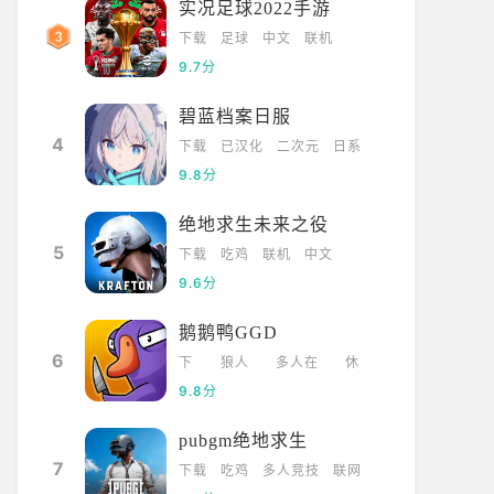
实况足球2022手游
下载
足球
中文
联机
9.7分
碧蓝档案日服
4
下载
已汉化
二次元
日系
9.8分
绝地求生未来之役
5
下载
吃鸡
联机
中文
9.6分
鹅鹅鸭GGD
6
下
狼人
多人在
休
载
杀
线
闲
9.8分
pubgm绝地求生
7
下载
吃鸡
多人竞技
联网