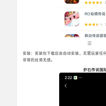
安装：安装包下载后会自动安装，无需玩家任
非常的丝滑无感。
炉石传说国