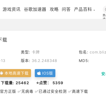
游戏资讯
谷歌加速器
攻略
问答
产品百科
热
速
国
下载
类型:
卡牌
包名:
com.bli
-13
版本:
36.2.248348
MD5:
本地高速下载
IOS版
安
下载量: 25462
⭐点赞： 5359
✅官方正版 ✅无病毒 ✅已通过安全检测 ✅高速下载