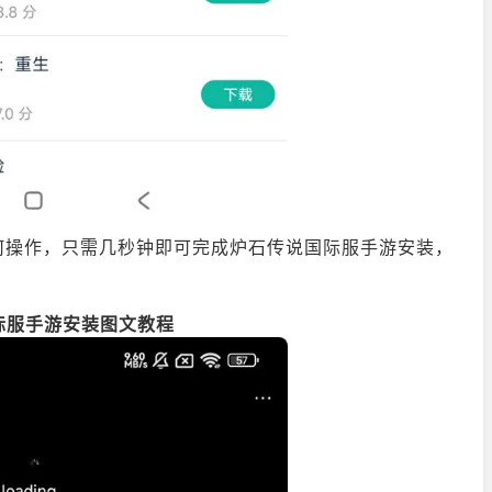
何操作，只需几秒钟即可完成炉石传说国际服手游安装，
际服手游安装图文教程