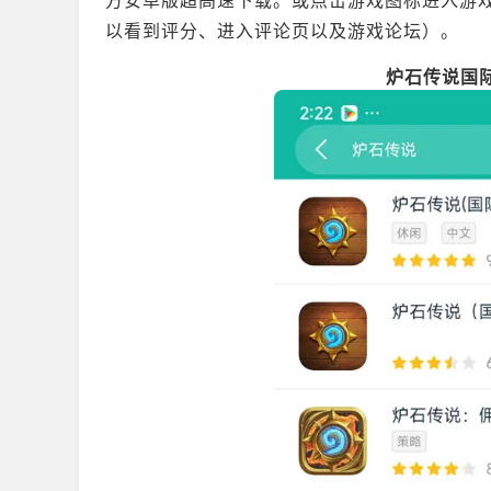
方安卓版超高速下载。或点击游戏图标进入游戏
以看到评分、进入评论页以及游戏论坛）。
炉石传说国