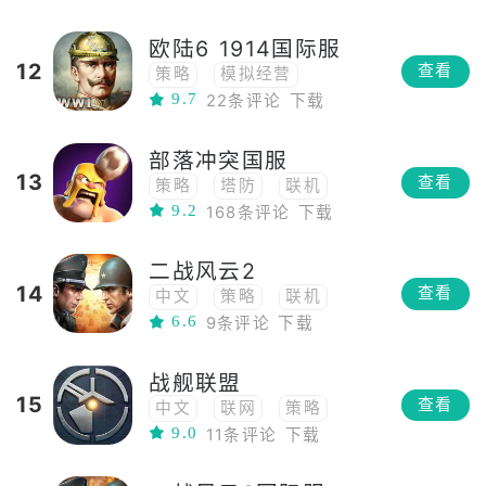
欧陆6 1914国际服
12
查看
策略
模拟经营
9.7
22条评论
下载
即时战略
历史
战争
部落冲突国服
13
查看
策略
塔防
联机
9.2
168条评论
下载
战争模拟
RTS
即时战略
建造
多人
二战风云2
竞技
14
查看
中文
策略
联机
6.6
9条评论
下载
模拟
战争模拟
即时战略
多人
对战
战舰联盟
回合制
射击
坦克
15
查看
中文
联网
策略
军事
9.0
11条评论
下载
动作
联机
模拟
战争模拟
RTS