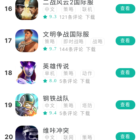
二战风云2国际服
即时战略
高画质
16
查看
中文
策略
联机
真实
多人
3D
9.3
121条评论
下载
模拟
战争模拟
射击
海战
硬核
即时战略
多人
对战
战舰
军事
文明争战国际服
回合制
射击
坦克
17
查看
策略
即时战略
战略
军事
9.7
144条评论
下载
英雄传说
18
查看
单机
策略
动作
8.0
5条评论
下载
即时战略
角色扮演
MOBA
钢铁战队
19
查看
中文
策略
塔防
9.4
5条评论
下载
RTS
即时战略
经典
3D
射击
幻想
维咔冲突
科幻
20
查看
中文
联网
策略