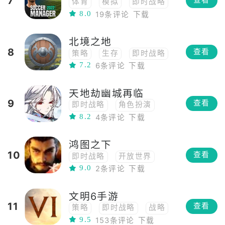
7
查看
体育
模拟
即时战略
8.0
19条评论
下载
足球
北境之地
8
查看
策略
生存
即时战略
7.2
6条评论
下载
天地劫幽城再临
9
查看
即时战略
角色扮演
8.2
4条评论
下载
战棋
武侠
鸿图之下
10
查看
即时战略
开放世界
9.0
2条评论
下载
文明6手游
11
查看
策略
即时战略
战略
9.5
153条评论
下载
回合制战略