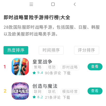
即时战略冒险手游排行榜|大全
28款国际服即时战略手游，包括国服、日服、韩服
以及欧美服即时战略类手游。
热度排序
时间排序
评分排序
皇室战争
1
查看
策略
塔防
即时战略
9.4
90条评论
下载
角色扮演
多人
卡牌
竞技
MOBA
创造与魔法
2
查看
联网
联机
模拟经营
8.2
21条评论
下载
模拟
即时战略
DIY
高自由度
RPG
建造