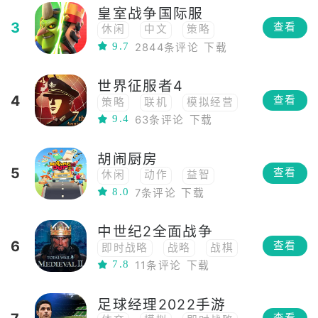
皇室战争国际服
沙盒
多人
养成
3
查看
休闲
中文
策略
开放世界
3D
MMO
9.7
2844条评论
下载
塔防
联机
模拟经营
ARPG
战争模拟
RTS
世界征服者4
即时战略
建造
对战
4
查看
策略
联机
模拟经营
卡牌
射击
竞技
9.4
63条评论
下载
即时战略
历史
胡闹厨房
5
查看
休闲
动作
益智
8.0
7条评论
下载
模拟
即时战略
生存
二次元
3D
PVP
中世纪2全面战争
烧脑
小清新
俯视角
6
查看
即时战略
战略
战棋
PVE
7.8
11条评论
下载
足球经理2022手游