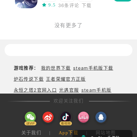
9.5
36条评论
下载
动作
联机
RTS
即时战略
建造
多人
射击
幻想
科幻
没有更多了
太空
移植
枪战
steam移植
游戏推荐：
我的世界下载
steam手机版下载
炉石传说下载
王者荣耀官方正版
永恒之塔2官网入口
光遇官服
steam手机版
欢迎关注我们
关于我们
|
App下载
|
网站地图