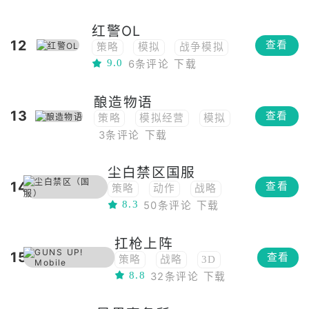
战略
3D
魔幻
红警OL
俯视角
PVE
12
查看
策略
模拟
战争模拟
9.0
6条评论
下载
战略
卡牌
养成
PVP
怀旧
2D
酿造物语
俯视角
PVE
13
查看
策略
模拟经营
模拟
3条评论
下载
战略
开放世界
怀旧
2D
尘白禁区国服
14
查看
策略
动作
战略
8.3
50条评论
下载
3D
射击
科幻
小清新
俯视角
扛枪上阵
15
查看
策略
战略
3D
8.8
32条评论
下载
小清新
俯视角