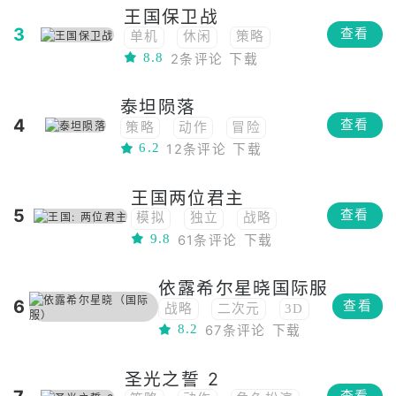
王国保卫战
PVP
俯视角
PVE
3
查看
单机
休闲
策略
2.5d
8.8
2条评论
下载
塔防
战争模拟
经典
像素
战略
魔幻
泰坦陨落
2D
俯视角
PVE
4
查看
策略
动作
冒险
中世纪
6.2
12条评论
下载
高画质
战略
射击
科幻
王国两位君主
5
查看
模拟
独立
战略
9.8
61条评论
下载
依露希尔星晓国际服
6
查看
战略
二次元
3D
8.2
67条评论
下载
圣光之誓 2