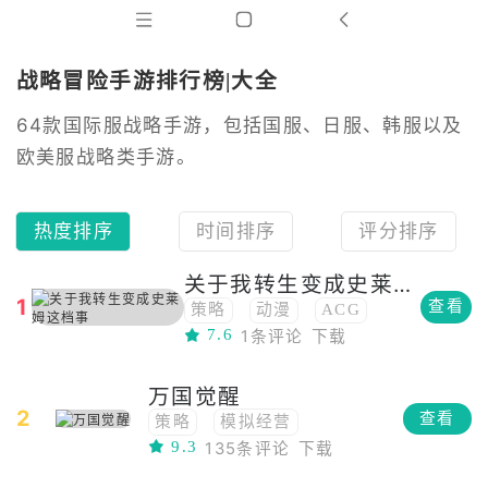
战略冒险手游排行榜|大全
64款国际服战略手游，包括国服、日服、韩服以及
欧美服战略类手游。
热度排序
时间排序
评分排序
关于我转生变成史莱姆这档事
1
查看
策略
动漫
ACG
7.6
1条评论
下载
战略
卡牌
二次元
万国觉醒
2
查看
策略
模拟经营
9.3
135条评论
下载
战争模拟
角色扮演
建造
战略
养成