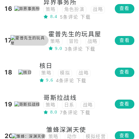
异界事务所
16
查看
策略
角色扮演
战略
8.4
5条评论
下载
卡牌
二次元
3D
小清新
俯视角
霍普先生的玩具屋
17
查看
策略
冒险
战略
9.0
3条评论
下载
3D
恐怖
俯视角
核日
18
查看
策略
模拟
战略
9.6
4条评论
下载
3D
俯视角
哥斯拉战线
19
查看
策略
日系
战略
8.0
7条评论
下载
3D
魔幻
俯视角
雏蜂深渊天使
20
查看
策略
动作
模拟经营