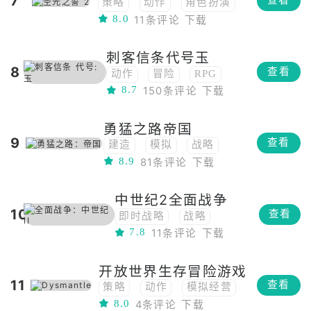
7
查看
策略
动作
角色扮演
8.0
11条评论
下载
战略
二次元
战棋
回合制
PVP
刺客信条代号玉
8
查看
动作
冒险
RPG
8.7
150条评论
下载
角色扮演
战略
开放世界
古风
暗杀
勇猛之路帝国
9
查看
建造
模拟
战略
8.9
81条评论
下载
中世纪2全面战争
10
查看
即时战略
战略
7.8
11条评论
下载
战棋
开放世界生存冒险游戏
11
查看
策略
动作
模拟经营
8.0
4条评论
下载
模拟
生存
RPG