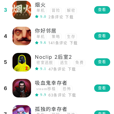
烟火
3
查看
单机
冒险
解密
9.0
2条评论
下载
恐怖
中国风
俯视角
PVE
2.5d
你好邻居
4
查看
单机
策略
生存
9.6
141条评论
下载
冒险
RPG
角色扮演
沙盒
开放世界
移植
Noclip 2后室2
解密
恐怖
潜行
5
查看
密室逃脱
逃生
免费
9.1
47条评论
下载
恐怖
吸血鬼幸存者
6
查看
steam移植
恐怖
9.9
63条评论
下载
Roguelike
单机
动作
孤独的幸存者