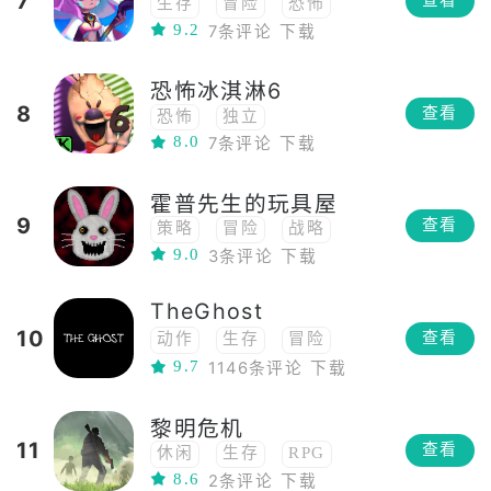
7
查看
生存
冒险
恐怖
9.2
7条评论
下载
恐怖冰淇淋6
8
查看
恐怖
独立
8.0
7条评论
下载
霍普先生的玩具屋
9
查看
策略
冒险
战略
9.0
3条评论
下载
3D
恐怖
俯视角
TheGhost
10
查看
动作
生存
冒险
9.7
解密
1146条评论
恐怖
多人竞技
下载
团队合作
逃生
黎明危机
11
查看
休闲
生存
RPG
8.6
2条评论
下载
恐怖