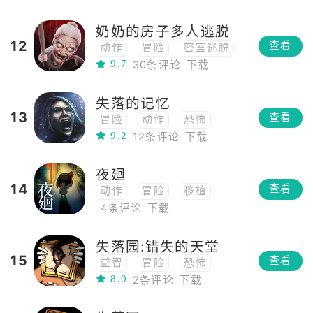
奶奶的房子多人逃脱
12
查看
动作
冒险
密室逃脱
9.7
30条评论
下载
PVP
恐怖
团队合作
失落的记忆
13
查看
冒险
动作
恐怖
9.2
12条评论
下载
高画质
角色扮演
3D
夜廻
14
查看
动作
冒险
移植
4条评论
下载
解密
恐怖
steam移植
失落园:错失的天堂
15
查看
益智
冒险
恐怖
8.0
2条评论
下载