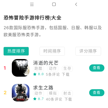
恐怖冒险手游排行榜|大全
26款国际服恐怖手游，包括国服、日服、韩服以及
欧美服恐怖类手游。
热度排序
时间排序
评分排序
消逝的光芒
1
查看
跑酷
动作
生存
8.0
5条评论
下载
格斗
角色扮演
多人
3D
射击
科幻
求生之路
PVP
恐怖
第一人称
2
查看
动作
模拟
射击
PVE
8.7
40条评论
下载
FPS
生存
僵尸
恐怖