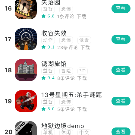
失落园
16
查看
益智
恐怖
6.8
1条评论
下载
收容失效
17
查看
动作
恐怖
像素
9.1
23条评论
下载
2D
战斗
锈湖旅馆
18
查看
益智
冒险
3D
9.4
8条评论
下载
解密
恐怖
魔幻
第一人称
烧脑
怀旧
13号星期五:杀手谜题
悬疑
俯视角
19
查看
益智
恐怖
8.0
5条评论
下载
地狱边境demo
20
查看
单机
休闲
中文