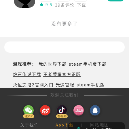
9.5
39条评论
下载
益智
冒险
网络工具
支持手柄
移植
解密
恐怖
steam移植
没有更多了
独立
游戏推荐：
我的世界下载
steam手机版下载
炉石传说下载
王者荣耀官方正版
永恒之塔2官网入口
光遇官服
steam手机版
欢迎关注我们
关于我们
|
App下载
|
网站地图