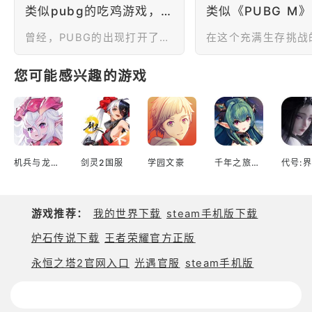
类似pubg的吃鸡游戏，看看谁能生存到最后吧！
曾经，PUBG的出现打开了一扇新的大门，让玩家知道原来还有这样一种枪战游戏，在这里，胜利不仅仅需要精湛的枪法，时机，运气，策略，战术缺一不可，让玩家知道了fps的另一种打开方式，今天，我们就来介绍几种类似pubg的手游，看看今天的我们，是否依然能够从大逃亡中杀出生天！
您可能感兴趣的游戏
机兵与龙日服
剑灵2国服
学园文豪
千年之旅台服
代号:界
游戏推荐：
我的世界下载
steam手机版下载
炉石传说下载
王者荣耀官方正版
永恒之塔2官网入口
光遇官服
steam手机版