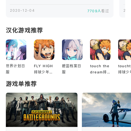
之一，它不占用道具
框，而是在建筑里
2020-12-04
202
7709人
看过
GEAR UP - Board the battle bus and drop in on
面，所以是见到必捡
的道具，最近官方又
your favorite zone. Gather resources, collect gear,
新增了一种陷阱，一
汉化游戏推荐
and battle your opponents! Last one standing wins.
起来看看各种陷阱的
用法吧。在堡垒之夜
SQUAD UP WITH FRIENDS - Team up with your
friends around the world or in the same room!
世界计划日
FLY HIGH
碧蓝档案日
touch the
touch
EPIC UPDATES & EVENTS - Weekly updates
服
排球少年日
服
dream排
排球少
constantly fuel the fun. New gameplay modes,
服
球少年韩服
服
游戏单推荐
serious and insane new looks for your avatar, new
weapons and items….Fortnite is always expanding.
CONSOLE GAMING ON THE GO - Play the full
game anytime, anywhere. Complete quests on the
go, progress your Battle Pass, and more.