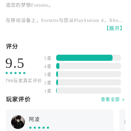
造您的梦想Fortnite。
在移动设备上，Fortnite与您从PlayStation 4，Xbox
One，PC，Mac，Switch所认识的游戏相同。相同的
【展开】
地图，相同的游戏玩法，相同的每周更新。在争夺最
后一站的同时建立自己的堡垒。跳进来，与世界各地
评分
或在同一房间内的朋友畅所欲言！
9.5
5星
由虚幻引擎4。
4星
3星
766玩家真实评价
创意-进入无限创意无限的世界。与您的朋友一起玩游
2星
戏，探索无数社区创造。前往创意中心每天查看新的
1星
特色岛屿。
玩家评价
查看全部 >
建造与毁灭-建立自己的掩体来塑造战场。对手躲在墙
阿凌
后面？拿出他们的封面获得优势。