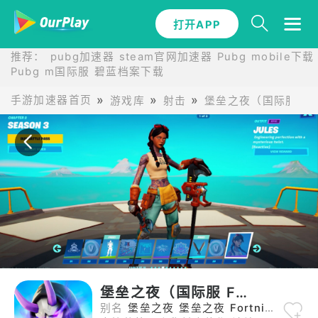
打开APP
打开APP
推荐：
pubg加速器
steam官网加速器
Pubg mobile下载
Pubg m国际服
碧蓝档案下载
手游加速器首页
游戏库
射击
堡垒之夜（国际服 Fort
堡垒之夜（国际服 Fortnite）
别名
堡垒之夜 堡垒之夜 Fortnite