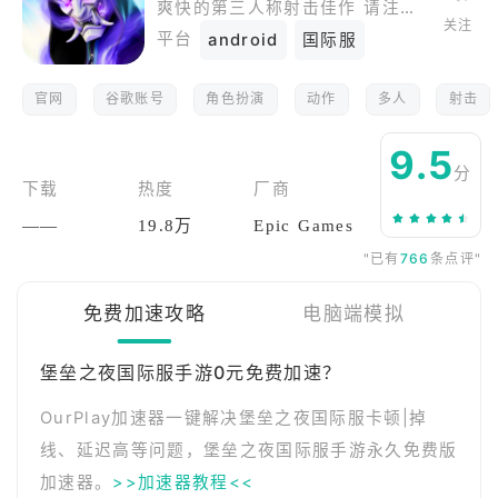
爽快的第三人称射击佳作 请注意： 1.建议在麒麟970以上，高通骁龙845以上的手机上运行，否则会有闪退、画面卡顿、发热的问题 2.初次进入游戏内有8G的资源下载，可以尝试直连下载资源，但是游戏内对局依然要启动加速 3.游戏暂时无中文 4.游戏内有60FPS的设置，但是基本只有达到配置高及其以上级别的手机才能开启
关注
平台
android
国际服
官网
谷歌账号
角色扮演
动作
多人
射击
9.5
分
下载
热度
厂商
——
19.8万
Epic Games
"已有
766
条点评"
免费加速攻略
电脑端模拟
堡垒之夜国际服手游0元免费加速？
OurPlay加速器一键解决堡垒之夜国际服卡顿|掉
线、延迟高等问题，堡垒之夜国际服手游永久免费版
加速器。
>>加速器教程<<