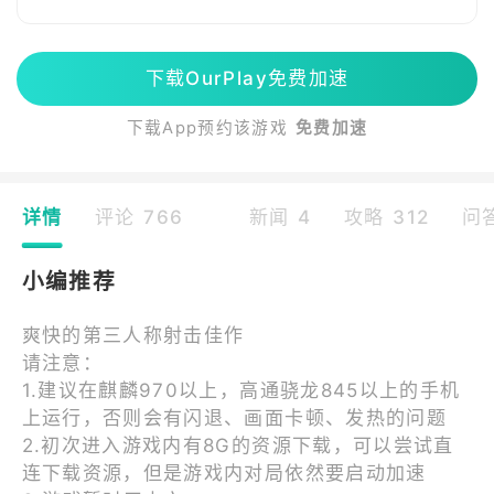
下载OurPlay免费加速
下载App预约该游戏
免费加速
详情
评论 766
新闻 4
攻略 312
问答
小编推荐
爽快的第三人称射击佳作
请注意：
1.建议在麒麟970以上，高通骁龙845以上的手机
上运行，否则会有闪退、画面卡顿、发热的问题
2.初次进入游戏内有8G的资源下载，可以尝试直
连下载资源，但是游戏内对局依然要启动加速