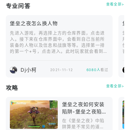
On mobile, Fortnite is the same game you know
doSwitch2/PS5/Xb
查看全部>
专业问答
oxSeriesX|S/Ninte
from PlayStation 4, Xbox One, PC, Mac, Switch.
ndoSwitch/PS4/Xb
Same map, same gameplay, same weekly updates.
oxOne/Android）中
堡垒之夜怎么换人物
堡
Build your fort as you battle to be the last one
亮相。绊爱是一位活
standing. Jump in and squad up with friends around
跃于虚拟主播界的先
先进入游戏，再选择上方的仓库界面，点击进
堡
驱人物。除了配备音
入。接下来在仓库界面中，会看到自己当前所
用
the world or in the same room!
乐互动功能的“绊爱服
装备的人物以及信息和战旗等等。选择第一排
伤
装”外，道具商店还将
的第一个+号，点击进入。此时玩家就会看到，
害
Powered by Unreal Engine 4.
推出身穿运动服的全
当前已拥有的人物，玩家选择自己想要更换的
新造型“运动
人物进行双击更换即可。
CREATIVE - Enter a universe of endless creative
Dj小柯
2021-11-12
6080人
看过
possibilities. Play games with your friends and
explore countless community creations. Head to the
查看全部>
攻略
Creative hub to check out new featured Islands
every day.
堡垒之夜如何安装
陷阱-堡垒之夜陷阱
BUILD & DESTROY - Shape the battlefield by
怎么放
在《堡垒之夜》中陷
building your own cover. Opponent hiding behind a
阱算是不常见的道具
wall? Take out their cover to get the edge.