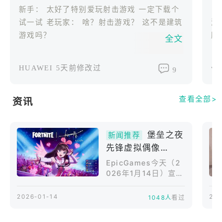
装备-登上战车并进入您最喜欢的区域。收集资源，收
新手： 太好了特别爱玩射击游戏 一定下载个
集装备，与对手作战！最后一站获胜。
游
试一试 老玩家： 啥？射击游戏？ 这不是建筑
腾
游戏吗？
全文
与朋友一起聊天-与世界各地或在同一房间的朋友合
作！
HUAWEI
5天前修改过
vi
9
史诗般的更新和活动-每周更新不断为您带来乐趣。新
的游戏模式，化身的疯狂和新外观，新的武器和物
查看全部>
资讯
品……。Fortnite一直在扩展。
堡垒之夜
随时随地进行在线游戏-随时随地玩完整游戏。随时随
新闻推荐
先锋虚拟偶像
地完成任务，升级战斗通行证等等。
Kizuna AI将于1月
Fortnite has come to Google Play! Squad up and
EpicGames今天（2
17日亮相 竞技赛事
compete to be the last one standing in Battle
026年1月14日）宣
“Kizuna AI Icon
布，虚拟艺人Kizuna
Royale, or use your imagination to build your
AI将于1月17日凌晨1
Cup”正式开幕
2026-01-14
202
1048人
看过
dream Fortnite in Creative.
点起在Fortnite大逃
杀游戏（PC/Ninten