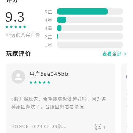
敘事詩......
9.3
5星
異世界幻想史詩，豐富的劇情設定
4星
波瀾壯闊的異世界史詩，從創世到如今十二萬年的不
3星
44玩家真实评价
斷代曆史，真實還原整個世界誕生的過程。無數歷史
2星
上的英雄們來到現世為你而戰，海量設定及其背後的
1星
獨特故事等你體驗！
玩家评价
查看全部 >
攜手魔女召喚星痕，共赴冒險征程
用户5ea045bb
你將作為侍主大人，與你手下的魔女們以及數位性格
能力各異的星痕共同在米倫世界裡解開塵封的真相！
角
自由陣容組建，體驗全新回合制樂趣
b服开服玩家，希望能够越做越好吧，因为各
情
魔女們通過裝配不同星痕獲得各類技能，讓你體驗真
种原因弃坑了，台服回归看看情况
也
正的技能策略搭配所帶來的樂趣！
忘
HONOR
2024-05-08修改过
OP
甜蜜日常互動，好感度UP！UP！
1