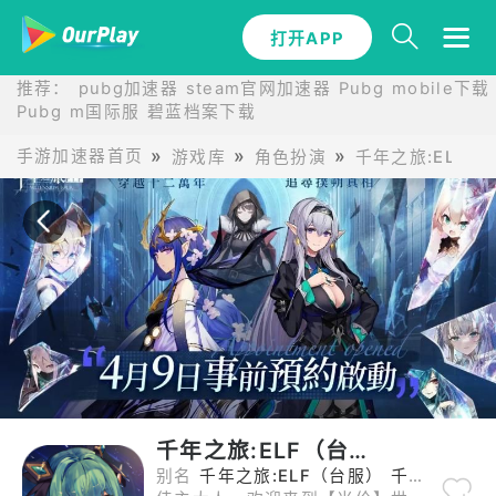
打开APP
打开APP
推荐：
pubg加速器
steam官网加速器
Pubg mobile下载
Pubg m国际服
碧蓝档案下载
手游加速器首页
游戏库
角色扮演
千年之旅:ELF（
千年之旅:ELF（台服）
别名
千年之旅:ELF（台服） 千年之旅