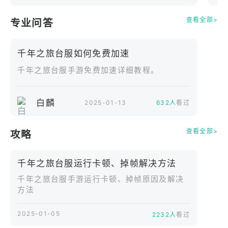
豐富的日常玩法：農場、料理、釣魚、賽馬、約
會......戰鬥之外體會輕鬆有趣的日常生活。
查看全部>
专业问答
*香港商贏核數位有限公司台灣分公司為本遊戲在台灣
千年之旅台服如何免费加速
地區的授權代理商。
千年之旅台服手游免费加速详细教程。
*因遊戲內容涉及 「暴力」 ，故建議應列級別為「輔
導12歲級」。
*本遊戲為免費使用，遊戲內另提供購買虛擬道具、物
白麟
2025-01-13
632人
看过
品等付費服務。
*未成年或無行為能力人，需由法定代理人同意後方得
查看全部>
攻略
使用本遊戲服務。
*注意使用時間，避免沉迷於遊戲。
千年之旅台服运行卡顿、掉帧解决方法
千年之旅台服手游运行卡顿、掉帧原因及解决
方法
2025-01-05
2232人
看过