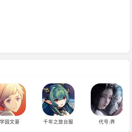
学园文豪
千年之旅台服
代号:界