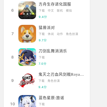
方舟生存进化国服
6
下载
中文
联机
模拟
9.4分
猛兽派对
7
下载
休闲
动作
角色扮演
9.7分
刀剑乱舞消消乐
8
下载
7.0分
鬼灭之刃血风剑戟Royale国际服
9
下载
角色扮演
9.4分
蓝色星原:旅谣
10
下载