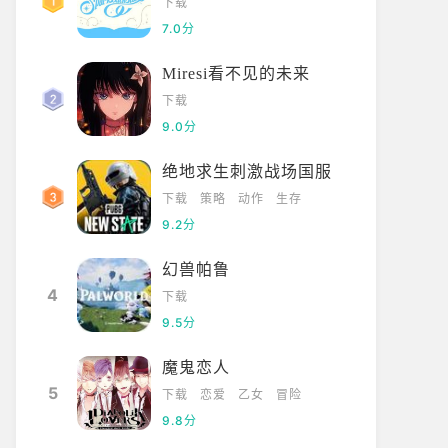
下载
7.0分
Miresi看不见的未来
下载
9.0分
绝地求生刺激战场国服
下载
策略
动作
生存
9.2分
幻兽帕鲁
4
下载
9.5分
魔鬼恋人
5
下载
恋爱
乙女
冒险
9.8分