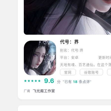
代号：界
别名：代号:界
平台：安卓
更新时间
官网
谷歌账号
9.6
分
“已有
18
条点评”
飞光阁工作室
厂商