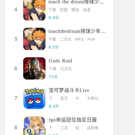
touch the dream排球少年韩服
4
下载
校园
模拟
动漫
9.3分
touchthedream排球少年日服
5
下载
二次元
RPG
PVP
9.7分
Gods Raid
6
下载
已汉化
7.1分
宝可梦战斗卡Live
7
下
宝可
卡
卡牌对
载
梦
牌
战
9.2分
fgo命运冠位指定日服
8
下
二次
动
战争模
载
元
漫
拟