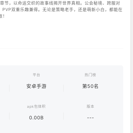
剧情章节，以命运交织的故事线揭开世界真相。公会秘境、跨服对
、PVP双重乐趣兼得。无论是策略老手，还是萌新小白，都能在
旅！
平台
热门榜
安卓手游
第50名
apk包体积
版本
0.00B
---