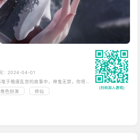
：2024-04-01
天地有魂、百艺通仙。在这个落笔于晚唐乱世的故事中，神鬼无禁，你将开启一场最为奇幻的玄妙冒险。凡人、妖灵、邪魔……请选择你的身份，穿梭在无限想象的中式幻想世界！
[扫码加入游戏]
角色扮演
修仙