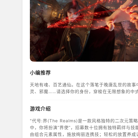
小编推荐
天地有魂、百艺通仙。在这个落笔于晚唐乱世的故事
灵、邪魔……请选择你的身份，穿梭在无限想象的中
游戏介绍
"代号:界(The Realms)是一款风格独特的二
中，你将扮演“界使”，招募数十位拥有独特羁绊与技
由组合元素属性，施放绚丽连携技；轻松的放置养成