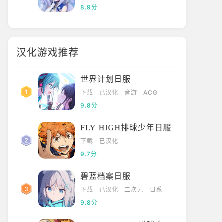
8.9分
汉化游戏推荐
世界计划日服
下载
已汉化
音游
ACG
9.8分
FLY HIGH排球少年日服
下载
已汉化
9.7分
碧蓝档案日服
下载
已汉化
二次元
日系
9.8分