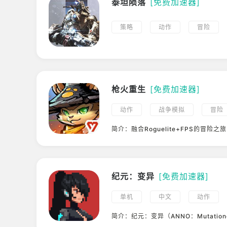
泰坦陨落
[免费加速器]
策略
动作
冒险
战略
射击
科幻
枪火重生
[免费加速器]
动作
战争模拟
冒险
角色扮演
3D
射击
简介：融合Roguelite+FPS的冒险之旅
第一人称
Roguelike
古风
PVE
纪元：变异
[免费加速器]
单机
中文
动作
像素
幻想
科幻
简介：纪元：变异（ANNO：Mutatio
星计划”的支持作品之一，是由星空智盛