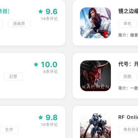
9.6
速器]
镜之边缘：
14条评论
高画质
单机
高画质
简介：随
10.0
代号：
5条评论
幻想
跑酷
简介：一
9.8
RF Onli
10条评论
生存
角色扮