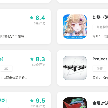
PVP
8.4
幻塔（
3条评论
角色扮
去向何处？” 智械危
简介：《
居，人类开始了无尽的
於一個名
末端那片未曾标明的寂
於原能索
小的黄色太阳和一颗更
明毀滅，
里的轨道上，运行着一
放棄對原能
8.3
对宇宙无足轻重的蓝色
器]
Proje
止漂泊流浪的唯一希
50条评论
光，新人类、觉醒者、
3D
动作
被眷顾的“信徒”。
俯视角
、PC双端体验的轻科
简介：《P
员加入海姆达尔战队，
异星开放世
零区限时突进，打出绝
9.5
速器]
551条评论