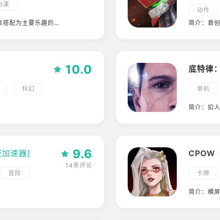
扮演
动作
steam移植
集搭配为主要乐趣的科
简介：首
对战博弈
人
10.0
底特律
科幻
单机
简介：扣
9.6
费加速器]
CPOW
14条评论
冒险
卡牌
简介：横