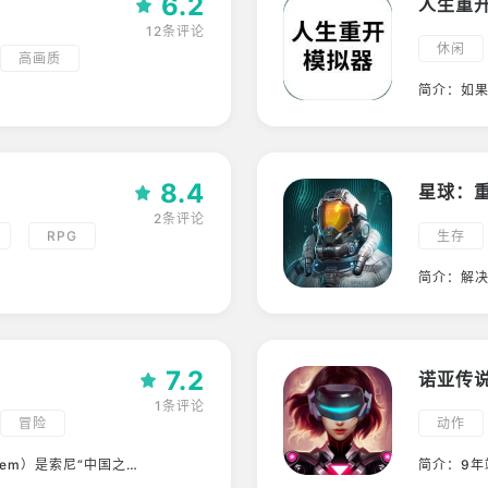
6.2
人生重
12条评论
休闲
高画质
模拟
简介：如
养成
小清新
8.4
星球：
2条评论
RPG
生存
科幻
简介：
解
临，异星
中国风
沦为废墟
命所需的食
明之火仍
7.2
坏失序的
诺亚传
1条评论
冒险
动作
移植
角色扮
nem）是索尼“中国之
简介：9年
开发的一款赛博朋克&
震撼来袭