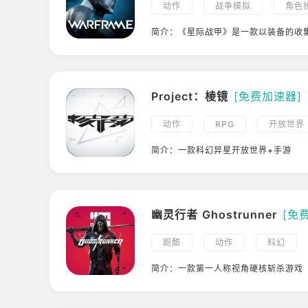
动作
战争模拟
角色
多人
射击
科幻
简介：《星际战甲》是一款以装备的收
幻题材MMORPG
MMORPG
TPS
单
Project：棱镜
[免费加速器]
动作
RPG
开放世界
简介：一款科幻异星开放世界+手游
幽灵行者 Ghostrunner
[免
跑酷
动作
科幻
简介：一款第一人称视角硬核斩杀游戏