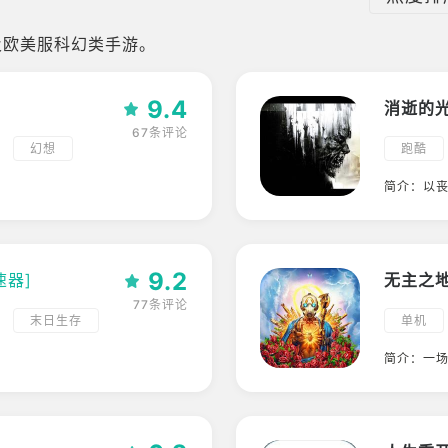
及欧美服科幻类手游。
9.4
消逝的
67条评论
幻想
跑酷
角色扮
简介：以
游戏
科幻
PVE
9.2
速器]
无主之地
77条评论
末日生存
单机
养成
RPG
简介：一
科幻
射击