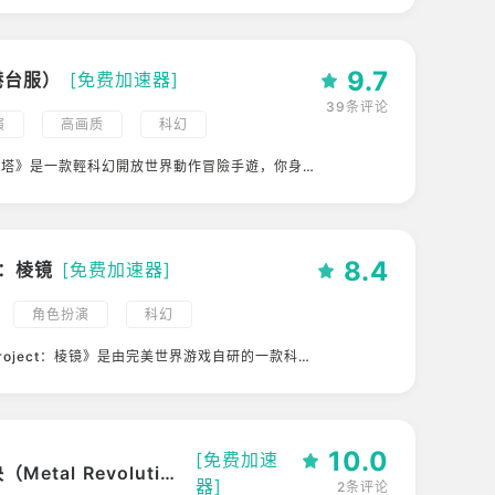
小清新
第三人称
PVE
9.7
港台服）
[免费加速器]
39条评论
演
高画质
科幻
幻塔》是一款輕科幻開放世界動作冒險手遊，你身處
為艾達星，曾經擁有高科技的奇幻星球，但因人們對
求無度，導致某次事故後原能輻射席捲整個星球，文
大地出現變異生物，而在末世絕望下的人們依舊沒有
的渴求…
8.4
ct：棱镜
[免费加速器]
角色扮演
科幻
roject：棱镜》是由完美世界游戏自研的一款科幻
界+手游。
10.0
[免费加速
金属对决（Metal Revolution）
器]
2条评论