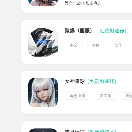
冒险
角色扮演
战略
简介：全3D动态场景
开放世界
3D
科幻
第三人称
聚爆（国服）
[免费加速器]
中文
联网
动作
角色扮演
高画质
支
3D
射击
科幻
横版
ARPG
硬核
女神星球
[免费加速器]
角色扮演
高画质
养
放置挂机
科幻
VR