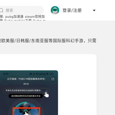
登录/注册
搜:
pubg加速器
steam官网加
器
Pubg mobile下载
Pubg m
际服
碧蓝档案下载
速欧美服/日韩服/东南亚服等国际服科幻手游，只需