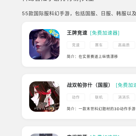
55款国际服科幻手游，包括国服、日服、韩服以
王牌竞速
[免费加速器]
竞速
赛车
高画质
科幻
简介：在实景赛道上纵情漂移
战双帕弥什（国服）
[免费加
动作
联机
消消乐
ACG
高画质
二次元
简介：一款末世科幻题材的3D动作手游
支持手柄
3D
幻想
ARPG
国产