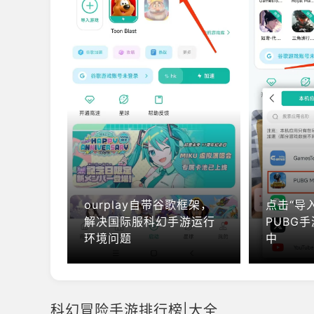
ourplay自带谷歌框架，
点击“导
解决国际服科幻手游运行
PUBG手
环境问题
中
科幻冒险手游排行榜|大全