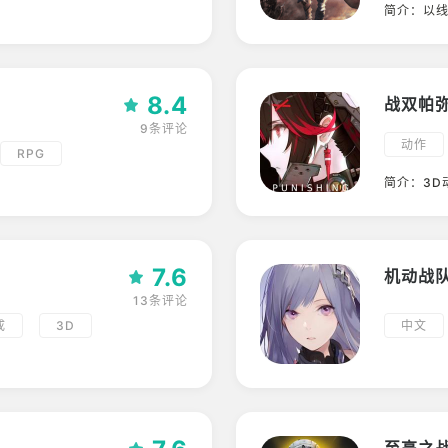
简介：以线上
的手游新
独立
8.4
战双帕
9条评论
动作
RPG
高画质
简介：3D
持手柄
支持手
机甲
ARPG
7.6
机动战
13条评论
成
3D
中文
捏脸
ACG
养成
机甲