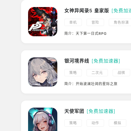
女神异闻录5 皇家版
[免费加
单机
冒险
角色扮演
科幻
简介：天下第一日式RPG
银河境界线
[免费加速器]
策略
二次元
战棋
科幻
简介：开始波澜壮阔的星际之旅
天使军团
[免费加速器]
策略
动作
模拟