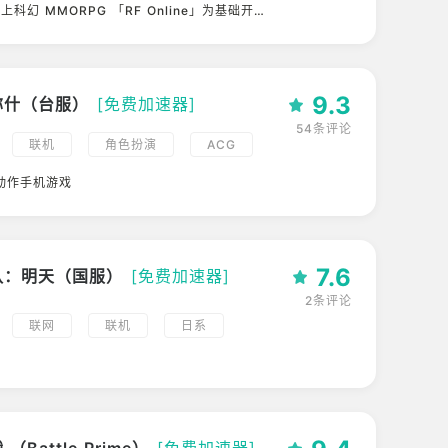
科幻 MMORPG 「RF Online」为基础开发
作
9.3
弥什（台服）
[免费加速器]
54条评论
联机
角色扮演
ACG
多人
二次元
养成
动作手机游戏
柄
3D
幻想
科幻
国产
末世
7.6
队：明天（国服）
[免费加速器]
2条评论
联网
联机
日系
高画质
多人
二次元
回合制
幻想
科幻