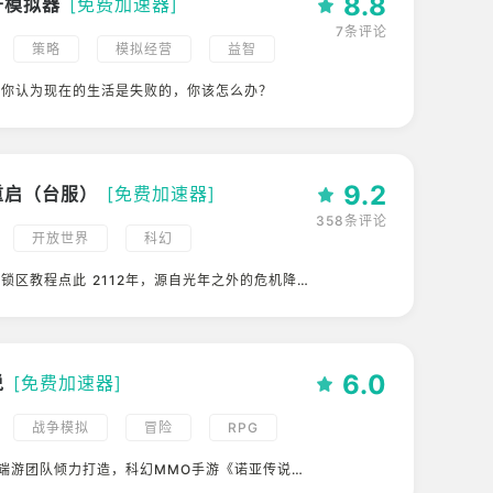
8.8
开模拟器
[免费加速器]
7条评论
策略
模拟经营
益智
战争模拟
角色扮演
果你认为现在的生活是失败的，你该怎么办？
放置挂机
科幻
魔幻
古风
2D
修仙
9.2
重启（台服）
[免费加速器]
358条评论
开放世界
科幻
决锁区教程点此
2112年，源自光年之外的危机降
生物汹涌来袭，撕开了星球的第一道防线。科技之都
，掩埋在黄沙之下；生产停滞，能源匮乏，连维持生
物和水源也变得极为珍稀......但我们从未放弃，文
在燃烧。幸存者们，集结化身未来战士，一起探索崩
6.0
世界，夺回我们的生存空间，重启星球的荣光！
说
[免费加速器]
战争模拟
冒险
RPG
演
3D
幻想
科幻
端游团队倾力打造，科幻MMO手游《诺亚传说》
！