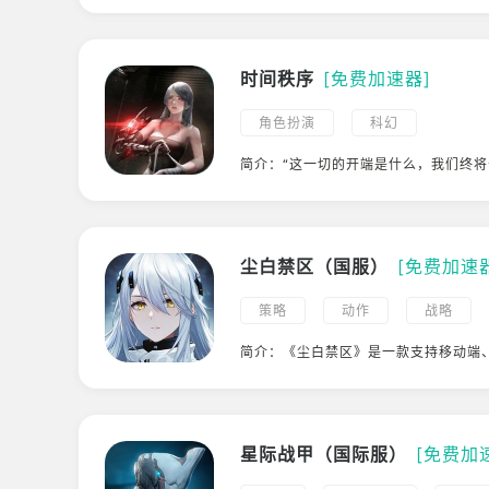
steam移植
赛博朋克
像素风格的横版动作冒险游戏。
时间秩序
[免费加速器]
角色扮演
科幻
简介：“这一切的开端是什么，我们终将
机，生化异变，极端环境，地球不再宜
星际流浪。 在索多亚星系西螺旋臂的
静虚空中，悬挂着不被人注意的—颗小
小的红色矮星。距离它大约9950万英
颗完全无足轻重的蓝色小行星。而这颗
尘白禁区（国服）
[免费加速
小行星『特拉尔』，却是人类结束无休
望。 特拉尔的阳光亦如耶路撒冷的阳
策略
动作
战略
原住民，『谁』才是这条时间秩序之路上
射击
科幻
小清新
简介：《尘白禁区》是一款支持移动端
幻3D美少女射击游戏。你将作为分析
和天启者并肩作战。指挥三人小队，在
妙配合。
星际战甲（国际服）
[免费加