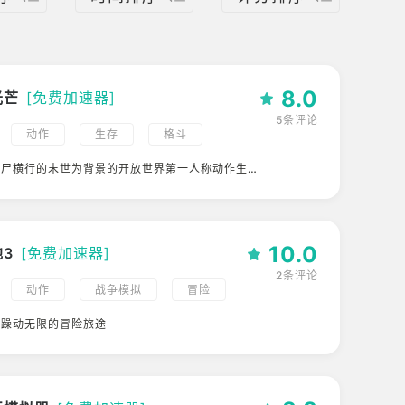
8.0
光芒
[免费加速器]
5条评论
动作
生存
格斗
演
多人
3D
射击
丧尸横行的末世为背景的开放世界第一人称动作生存
PVP
恐怖
第一人称
10.0
3
[免费加速器]
2条评论
动作
战争模拟
冒险
角色扮演
多人
3D
场躁动无限的冒险旅途
科幻
第一人称
PVE