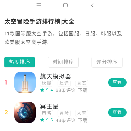
太空冒险手游排行榜|大全
11款国际服太空手游，包括国服、日服、韩服以及
欧美服太空类手游。
热度排序
时间排序
评分排序
航天模拟器
1
查看
模拟
建造
真实
9.4
68条评论
下载
太空
冥王星
2
查看
策略
冒险
太空
9.5
46条评论
下载