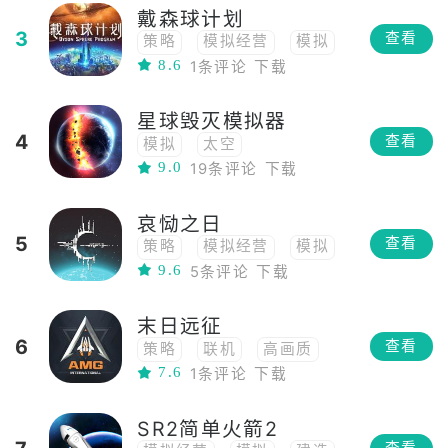
戴森球计划
3
查看
策略
模拟经营
模拟
8.6
1条评论
下载
3D
太空
独立
星球毁灭模拟器
4
查看
模拟
太空
9.0
19条评论
下载
哀恸之日
5
查看
策略
模拟经营
模拟
9.6
5条评论
下载
RPG
像素
战略
回合制
太空
2D
末日远征
俯视角
PVE
6
查看
策略
联机
高画质
7.6
1条评论
下载
多人
战略
3D
幻想
科幻
太空
SR2简单火箭2
PVP
星战
PVE