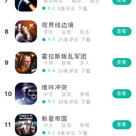
7
查看
模拟经营
模拟
建造
8.2
8条评论
下载
太空
视界线边境
8
查看
塔防
益智
射击
9.3
25条评论
下载
幻想
科幻
太空
霍拉斯叛乱军团
9
查看
卡牌
策略
多人
9.4
20条评论
下载
战略
TCG
太空
维咔冲突
10
查看
中文
联网
策略
9.5
36条评论
下载
动作
联机
RTS
即时战略
建造
多人
新星帝国
射击
幻想
科幻
11
查看
中文
联网
策略
太空
移植
枪战
8.2
6条评论
下载
战争模拟
高画质
steam移植