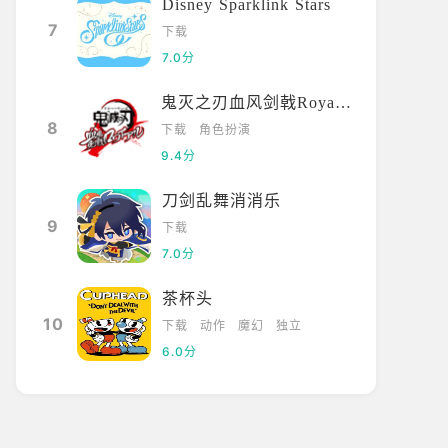
Disney Sparklink Stars
7
下载
7.0分
鬼灭之刃血风剑戟Royale国际服
8
下载
角色扮演
9.4分
刀剑乱舞消消乐
9
下载
7.0分
茶杯头
10
下载
动作
魔幻
独立
6.0分