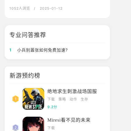
1052人浏览
/ 2025-01-12
专业问答推荐
1
小兵别嚣张如何免费加速?
新游预约榜
绝地求生刺激战场国服
下载
策略
动作
生存
9.2分
Miresi看不见的未来
下载