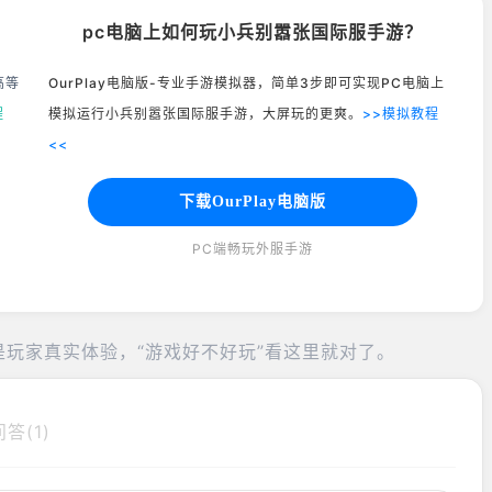
pc电脑上如何玩小兵别嚣张国际服手游？
高等
OurPlay电脑版-专业手游模拟器，简单3步即可实现PC电脑上
程
模拟运行小兵别嚣张国际服手游，大屏玩的更爽。
>>模拟教程
<<
下载OurPlay电脑版
PC端畅玩外服手游
是玩家真实体验，“游戏好不好玩”看这里就对了。
答(1)