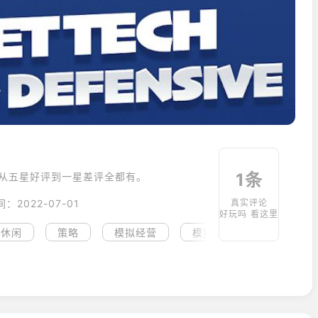
1条
，从五星好评到一星差评全都有。
：2022-07-01
真实评论
好玩吗 看这里
休闲
策略
模拟经营
模拟
战略