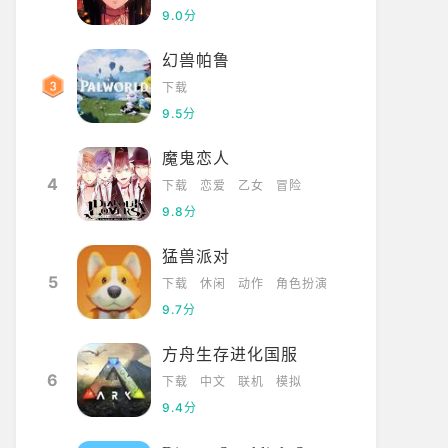
9.0分
幻兽帕鲁
下载
9.5分
魔鬼恋人
4
下载
恋爱
乙女
冒险
9.8分
猛兽派对
5
下载
休闲
动作
角色扮演
9.7分
方舟生存进化国服
6
下载
中文
联机
模拟
9.4分