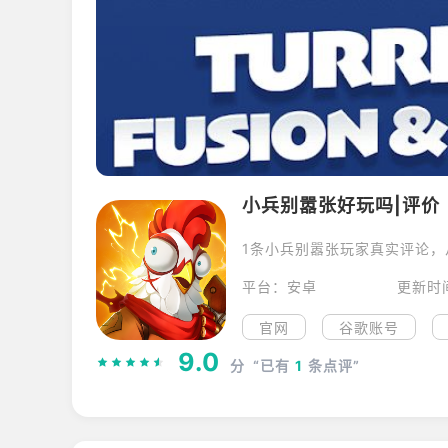
小兵别嚣张好玩吗|评价
1条小兵别嚣张玩家真实评论
平台：安卓
更新时间
官网
谷歌账号
9.0
分
“已有
1
条点评”