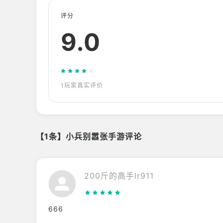
评分
9.0
1玩家真实评价
【1条】小兵别嚣张手游评论
200斤的高手lr911
666