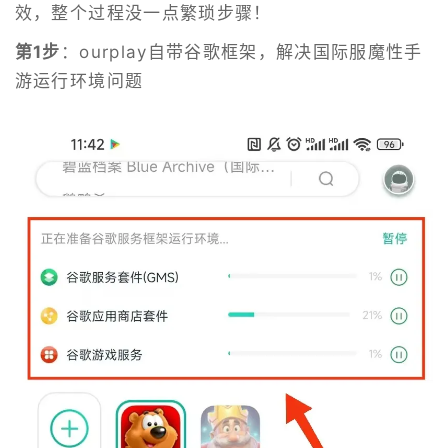
效，整个过程没一点繁琐步骤！
第1步
：ourplay自带谷歌框架，解决国际服魔性手
游运行环境问题