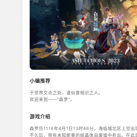
小编推荐
于世界交点之处，逢似曾相识之人。
欢迎来到——“森罗”。
游戏介绍
森罗历1116年4月1日13时46分，海临城北区上
不久后，带有未知能量的结晶体自废墟中析出。在此