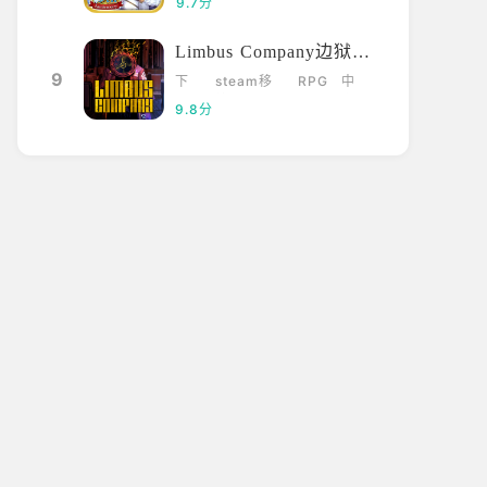
9.7分
Limbus Company边狱巴士
9
下
steam移
RPG
中
载
植
文
9.8分