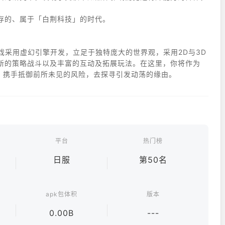
存的、属于「白荆科技」的时代。
戏采用虚幻引擎开发，立足于独特庞大的世界观，采用2D与3D
新的策略战斗以及丰富的互动及拓展玩法。在这里，你将作为
，携手抵御前所未见的风险，去探寻引发动荡的缘由。
平台
热门榜
日服
第50名
apk包体积
版本
0.00B
---