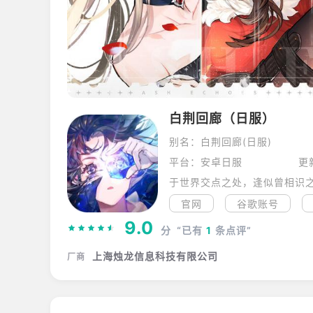
白荆回廊（日服）
别名：白荆回廊(日服)
平台：安卓日服
更
于世界交点之处，逢似曾相识之
官网
谷歌账号
9.0
分
“已有
1
条点评”
上海烛龙信息科技有限公司
厂商