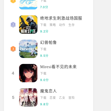
下载
7.0分
绝地求生刺激战场国服
下载
策略
动作
生存
9.2分
幻兽帕鲁
下载
9.5分
Miresi看不见的未来
4
下载
9.0分
魔鬼恋人
5
下载
恋爱
乙女
冒险
9.8分