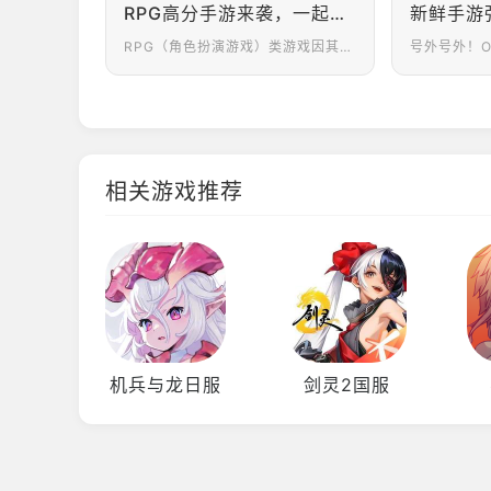
RPG高分手游来袭，一起走进游戏世界吧！
RPG（角色扮演游戏）类游戏因其独特的魅力和深度而深受玩家喜爱。这种游戏允许玩家创造和发展自己的角色。从角色的外观到技能、属性的选择，玩家可以个性化地塑造自己的游戏角色。通过角色的成长和进化，玩家能体验到从无名小卒到英雄豪杰的成就感。不仅如此，这类游戏通常以丰富的故事情节为核心，包含复杂的角色关系、战略性的情节发展和跌宕起伏的剧情转折。玩家在游戏中扮演主角，通过参与故事中的冒险和挑战，深度沉浸于游戏世界之中。总之，RPG类游戏以其丰富的故事情节、角色发展和战斗策略的深度，以及允许玩家在一个虚拟世界中自由探索和交互的特性，成为了许多玩家长时间投入和热爱的游戏类型。今天给大家介绍几款高分RPG手游，让我们一起走进剧情，探索游戏的世界吧！
相关游戏推荐
机兵与龙日服
剑灵2国服