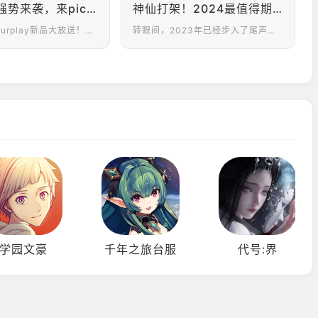
新鲜手游强势来袭，来pick你的心头所爱！
神仙打架！2024最值得期待的十款手游推荐上期
号外号外！Ourplay新品大放送！相信你已经听说这个消息了，没错，ourplay再次上新新游，长期苦于没有新冒险的玩家们有福啦！这次上新的游戏包含多种类型，不管你是喜欢RPG的冒险家，还是沉浸于体育的竞争者，这次都能满足你的所有愿望！话不多说，现在就让我们一起揭晓，看看到底有什么宝藏等待着我们吧！
转眼间，2023年已经步入了尾声，2024年即将拉开序幕，常言道，旧的不去，新的不来，在新的一年又将会有哪些新游戏吸引你的注意力呢？其实，无论是通过网络也好，还是现实生活中也好，我们无时无刻都能够看到属于游戏的影子，作为第九艺术的游戏，受到了各种各样的人们喜爱。从竞争格局来看，国内的手游市场呈现出多元化的发展格局，这种格局使得市场竞争更加激烈，同时也为不同类型的玩家提供了更多的选择，竞争也日趋激烈。未来，随着技术的不断进步和市场需求的不断变化，手游行业还将继续呈现出新的发展趋势和机遇。下面，小编将推荐几款204年值得人们期待的手游，让我们看看都有哪些吧！
学园文豪
千年之旅台服
代号:界