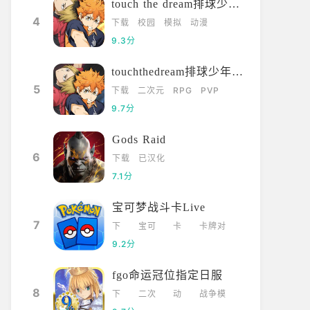
touch the dream排球少年韩服
4
下载
校园
模拟
动漫
9.3分
touchthedream排球少年日服
5
下载
二次元
RPG
PVP
9.7分
Gods Raid
6
下载
已汉化
7.1分
宝可梦战斗卡Live
7
下
宝可
卡
卡牌对
载
梦
牌
战
9.2分
fgo命运冠位指定日服
8
下
二次
动
战争模
载
元
漫
拟