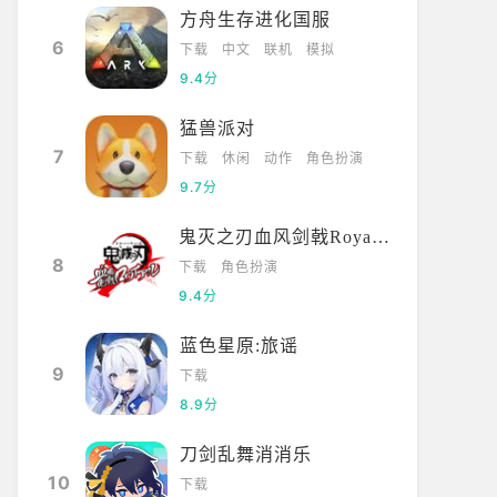
方舟生存进化国服
6
下载
中文
联机
模拟
9.4分
猛兽派对
7
下载
休闲
动作
角色扮演
9.7分
鬼灭之刃血风剑戟Royale国际服
8
下载
角色扮演
9.4分
蓝色星原:旅谣
9
下载
8.9分
刀剑乱舞消消乐
10
下载