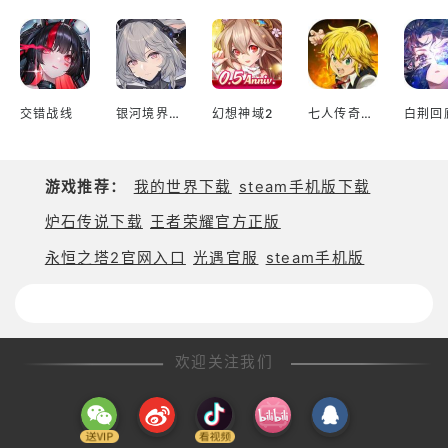
交错战线
银河境界线繁中版
幻想神域2
七人传奇光与暗之交战
游戏推荐：
我的世界下载
steam手机版下载
炉石传说下载
王者荣耀官方正版
永恒之塔2官网入口
光遇官服
steam手机版
欢迎关注我们