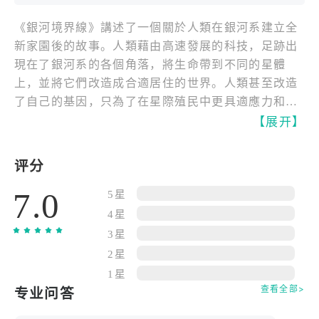
《銀河境界線》講述了一個關於人類在銀河系建立全
新家園後的故事。人類藉由高速發展的科技，足跡出
現在了銀河系的各個角落，將生命帶到不同的星體
上，並將它們改造成合適居住的世界。人類甚至改造
了自己的基因，只為了在星際殖民中更具適應力和競
爭力。
【展开】
隨著「星門」的發現，人類開始了波瀾壯闊的星際之
评分
旅。經過千年的探索和殖民，在遙遠的星系間都播下
7.0
了人類文明的種子。隨著遠古星際文明「視界迷宮」
5星
被發現，定居遙遠星系的人類帝國正試圖走得比前人
4星
更遠。直到充滿敵意的無機種族——異構蟲，帶來了
3星
戰火與毀滅。
2星
1星
「異構蟲」——這個名字成為懸在人類帝國頭上的達
查看全部>
专业问答
摩克利斯之劍，已有十年之久。帝國曾經帶領人類克