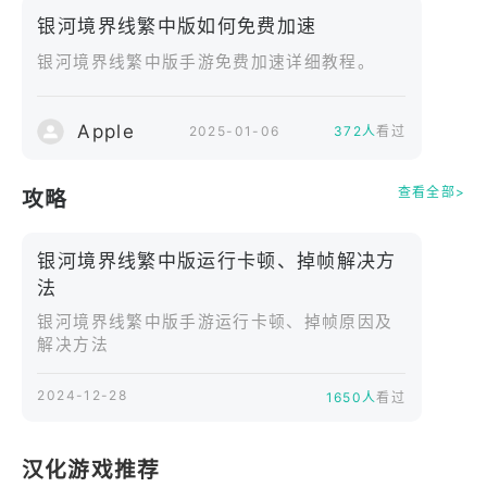
服了星際旅行技術、政體崩潰危機、星際瘟疫一系列
银河境界线繁中版如何免费加速
難題，面臨異星種族侵略的全新挑戰，人類也從未失
银河境界线繁中版手游免费加速详细教程。
去團結起來對抗命運的勇氣。只是，這需要誰，付出
怎樣的代價？也許玩家能在遊戲中給出自己的回答。
Apple
2025-01-06
372人
看过
在本作中，玩家作為帝國精英艦隊的指揮官，將率領
自己的特別部隊，行動在對抗無機種族異構蟲大軍和
查看全部>
攻略
保衛人類文明的最前線，同時還肩負著找尋其他「穹
界迷宮」的秘密任務。
银河境界线繁中版运行卡顿、掉帧解决方
法
银河境界线繁中版手游运行卡顿、掉帧原因及
解决方法
2024-12-28
1650人
看过
汉化游戏推荐