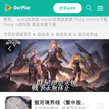
打开APP
打开APP
推荐：
pubg加速器
steam官网加速器
Pubg mobile下载
Pubg m国际服
碧蓝档案下载
手游加速器首页
游戏库
角色扮演
银河境界线（繁
银河境界线（繁中版）
太空歌劇題材，無屬性克制的二次元超策略戰棋《銀河境界線》