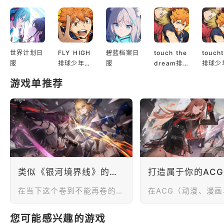
世界计划日
FLY HIGH
碧蓝档案日
touch the
touch
服
排球少年日
服
dream排
排球少
服
球少年韩服
服
游戏单推荐
类似《银河境界线》的二次元战棋类手游推荐：极致策略，无限可能
在当下这个卷到不能再卷的游戏环境下，二三线厂商做二次元游戏其实都不太乐观，而且有星铁跟鸣潮这两位大哥在前，想要打出一片天实属不易。《银河境界线》是一款由名不见经传的20人团队开发的游戏，还打上了“太空歌剧+战棋”这两个小众硬核的标签。就是这样一款游戏，首测就在 TapTap 上拿到了8.5的高分，全平台预约超过20万，底下玩家的反馈评论动辄几百上千字，都称其为《硬核境界线》。该作在世界观上属于科幻题材的作品，以千百年后的世界为蓝本，构架了一个关于太空歌剧的故事，市面上大家感知度比较高的《流浪地球2》和《三体》也属于此类题材。 下面，小编将推荐几款类似《银河境界线》的二次元战棋类手游，让我们重新定义战棋的魅力吧！
您可能感兴趣的游戏