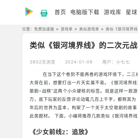
首页
电脑版下载
游戏库
星球
位置：
免费加速器
游戏单
类似游戏单
类似《银河境界线
类似《银河境界线》的二次元战
3802次浏览
2024-01-09
用户：小七七
在当下这个卷到不能再卷的游戏环境下，二三
大哥在前，想要打出一片天实属不易。《银河境界线
歌剧+战棋”这两个小众硬核的标签。就是这样一款游戏，
万，底下玩家的反馈评论动辄几百上千字，都称其为
年后的世界为蓝本，构架了一个关于太空歌剧的故事
此类题材。 下面，小编将推荐几款类似《银河境界
《少女前线2：追放》