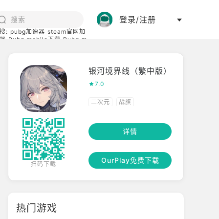
登录/注册
搜:
pubg加速器
steam官网加
器
Pubg mobile下载
Pubg m
际服
碧蓝档案下载
银河境界线（繁中版）
7.0
二次元
战旗
详情
OurPlay免费下载
扫码下载
热门游戏