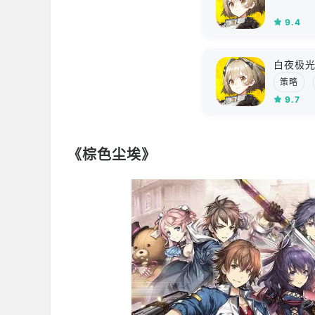
9.4
白夜极
策略
9.7
《棕色尘埃》