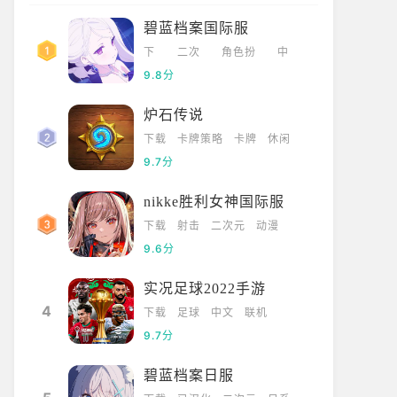
碧蓝档案国际服
下
二次
角色扮
中
载
元
演
文
9.8分
炉石传说
下载
卡牌策略
卡牌
休闲
9.7分
nikke胜利女神国际服
下载
射击
二次元
动漫
9.6分
实况足球2022手游
4
下载
足球
中文
联机
9.7分
碧蓝档案日服