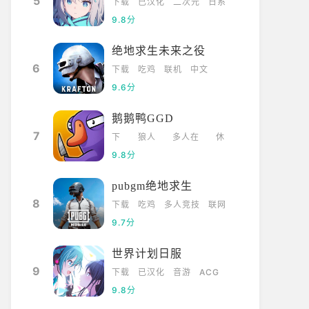
5
下载
已汉化
二次元
日系
9.8分
绝地求生未来之役
6
下载
吃鸡
联机
中文
9.6分
鹅鹅鸭GGD
7
下
狼人
多人在
休
载
杀
线
闲
9.8分
pubgm绝地求生
8
下载
吃鸡
多人竞技
联网
9.7分
世界计划日服
9
下载
已汉化
音游
ACG
9.8分