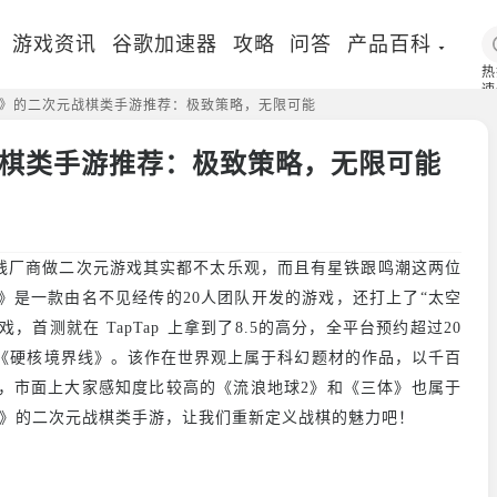
游戏资讯
谷歌加速器
攻略
问答
产品百科
热
速
》的二次元战棋类手游推荐：极致策略，无限可能
国
棋类手游推荐：极致策略，无限可能
线厂商做二次元游戏其实都不太乐观，而且有星铁跟鸣潮这两位
》是一款由名不见经传的20人团队开发的游戏，还打上了“太空
首测就在 TapTap 上拿到了8.5的高分，全平台预约超过20
《硬核境界线》。该作在世界观上属于科幻题材的作品，以千百
，市面上大家感知度比较高的《流浪地球2》和《三体》也属于
线》的二次元战棋类手游，让我们重新定义战棋的魅力吧！