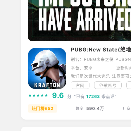
PUBG:New State(
别名：PUBG未来之役 PUBGN
平台：安卓
更新时间
官网
谷歌账号
9.6
分
“已有
17263
条点评”
热门榜#52
590.4万
热度
厂商