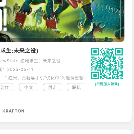
绝地求生:未来之役)
ewState 绝地求生：未来之役
：2025-05-11
我们是次世代大逃杀 注意事项： 1.红米、真我等手机“优化中”闪退请更新OurPlay至最新版本后长按游戏图标点“修复”即可； 2.beta测试版本已无法使用，请删除游戏重新下载； 3.root过的手机目前无法支持 4.连接了外设也会闪退，如果有使用内置声卡的耳机等可去掉后尝试。 5.该游戏会检测玩家本地设备是否安装第三方外挂程序，请卸载第三方游戏外挂、辅助，如葫芦侠、GG修改器等。 【PUBG2外挂举报方式】
[扫码加入游戏]
动作
中文
射击
联机
高画质
竞技
KRAFTON