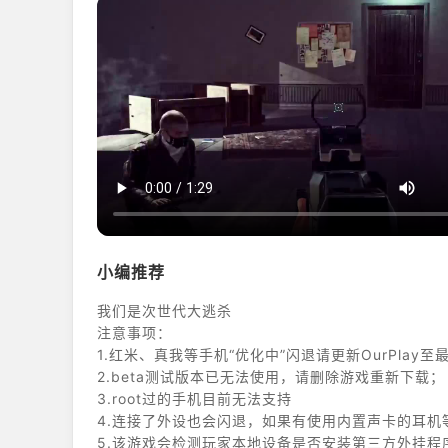
小编推荐
我们是次世代大逃杀
注意事项：
1.红米、真我等手机“优化中”闪退请更新OurPlay
2.beta测试版本已无法使用，请删除游戏重新下载；
3.root过的手机目前无法支持
4.连接了外设也会闪退，如果有使用内置声卡的耳机
5.该游戏会检测玩家本地设备是否安装第三方外挂程