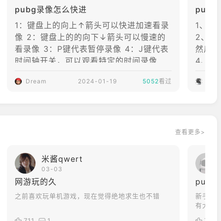
pubg录像怎么快进
pub
切换网络网络造成
的问题，查找一下
1：键盘上的向上↑箭头可以快进加速看录
1、点
网路问题，重启试
像 2：键盘上的的向下↓箭头可以慢速的
2、接
OBILE
试。2、重启电脑
看录像 3：P键代表暂停录像 4：J键代表
然后输
退出游戏重进，不
时间轴开关，可以观看特定的时间录像
4、选
ial
行的话重启电脑。
5：C键或鼠标右键是跟随该玩家视角，并
Dream
2024-01-19
3、等待如果是游
5052
看过
六叔
且可以控制视角的角度和缩放。 6：V键
戏本身的原因，这
或鼠标左键是观战视角，以该玩家的视角
个没办法，只能等
观战。
待官方修复。
查看更多>
米酱qwert
03-03
网游玩的久
pub
之前喜欢玩单机游戏，现在觉得绝地求生也不错
新手刚
有大厅
711
1
742