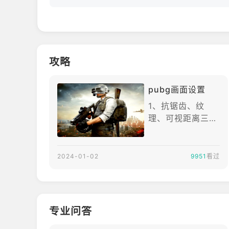
- 针对移动平台进行全面优化，在移动平台上体验标
- 通过绝地求生独特的附件系统，改造你的枪支，
▶ 次时代动作交互玩法
- 《未来之役》中引入了全新的独特机制，例如子
攻略
- 在《未来之役》中运用全新、独占的载具，在8x
- 完成各种游戏内目标，获得扭转局势的优势，体
pubg画面设置
▶ 对原版绝地求生宇宙的扩展
- 在原版绝地求生的数十年后，全新的势力出现在20
1、抗锯齿、纹
- 生存游戏《PUBG绝地求生》全面进化为一款全
理、可视距离三项
是越高越好。前两
▶ 超级逼真的图像，颠覆移动游戏的上限
项能有效提升人物
- 《未来之役》采用“全局照明”技术，可以突破移
与周边环境的对比
2024-01-02
9951
看过
- 由PUBG STUDIOS设计的超真实、庞大的开放
度，使得玩家更容
- 《未来之役》定义了次时代绝地求生的画面标准
易发现敌人，更高
- 在你掌中获得终极的绝地求生体验
的可视距离可以让
- Vulkan(API)可以提供改善后的性能和优化，确
玩家更早发现敌
▶ 《未来之役》代表着绝地求生游戏体验的新黎明
专业问答
人。2、后期处
- 属于所有玩家，源于所有玩家，献给所有玩家的
理、阴影、特效、
- 《未来之役》将绝地求生体验带来移动平台，并掀