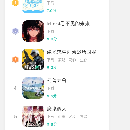
下载
7.0分
Miresi看不见的未来
下载
9.0分
绝地求生刺激战场国服
下载
策略
动作
生存
9.2分
幻兽帕鲁
4
下载
9.5分
魔鬼恋人
5
下载
恋爱
乙女
冒险
9.8分