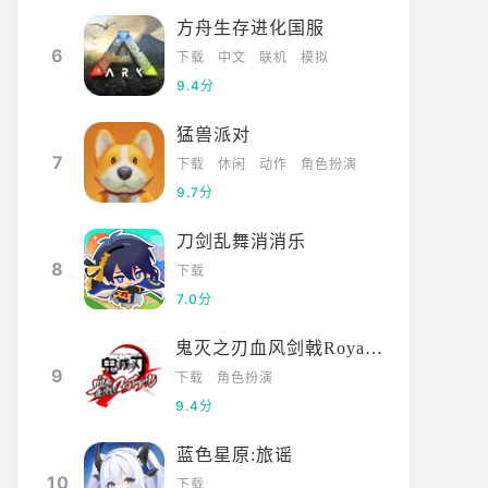
方舟生存进化国服
6
下载
中文
联机
模拟
9.4分
猛兽派对
7
下载
休闲
动作
角色扮演
9.7分
刀剑乱舞消消乐
8
下载
7.0分
鬼灭之刃血风剑戟Royale国际服
9
下载
角色扮演
9.4分
蓝色星原:旅谣
10
下载