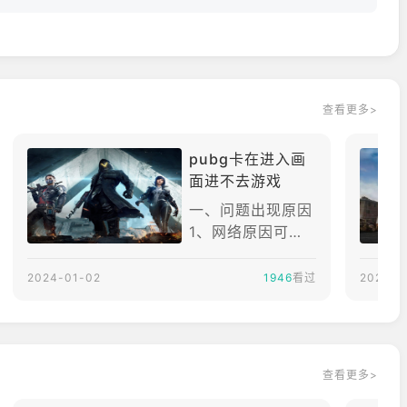
志性的“绝地求生枪战玩法”
满足你的战术需要
弹时间、召唤无人机以及请求支援
8的开放世界中快速移动
查看更多>
验充满代入感的绝地求生战斗
pubg卡在进入画
面进不去游戏
51年的无政府世界
新的自由战斗游戏——《未来之役》
一、问题出现原因
1、网络原因可能
是由于网络波动。
动游戏图像的天花板
2、电脑原因电脑
2024-01-02
1946
看过
2023-1
世界战场
配置不行，或者电
脑文件损坏。3、
游戏原因同时间段
保稳定的服务
游戏人数过多，服
查看更多>
务器承载不了。
真实自由战斗——《未来之役》
二、解决方法1、
开了此游戏的新篇章