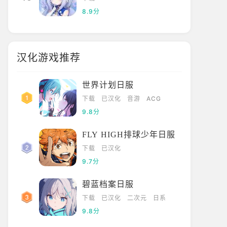
8.9分
汉化游戏推荐
世界计划日服
下载
已汉化
音游
ACG
9.8分
FLY HIGH排球少年日服
下载
已汉化
9.7分
碧蓝档案日服
下载
已汉化
二次元
日系
9.8分