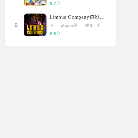
载
元
漫
拟
9.7分
g怎么注册账号
pubg训练场怎
及额外的狙击手套
件。
击打开游戏 选择创建一个新账户。
1、在进入游戏主
Limbus Company边狱巴士
着这里直接点击下一步、同意。 3、
入，玩家在主界
9
下
steam移
RPG
中
入玩家要注册的账号名称及密码。
入到游戏里面，
载
植
文
9.8分
择库，选择绝地求生进行游戏。
游戏是一样的，
2、来到训练场上
2024-01-02
1881
看过
遇见0439
需要进行跳伞等
而到了训练场是
寻找。 3、玩家
库，在训练场上
的。
新一
千叶介川
03-27
03-24
g未来之役
来个邀请码
下雨啦哗啦啦啦进来就直接开始游戏吗？没
来个邀请码
界面？
抢首评
735
抢首评