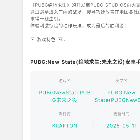
《PUBG绝地求生》的开发商PUBG STUDIO
通过跳伞进入广阔的战场，搜寻巧妙放置在地图各处
求得一线生机。
体验刺激惊险的动作玩法，成为最后的胜利者！
▣ 游戏特色 ▣
▶ 体验全新的未来之役地图：拉格纳
- 4x4沙漠地图上展开的更加刺激的自由战斗
- 在有限的掩护下畅享充满乐趣和战术性的玩法。
PUBG:New State(绝地求生:未来之役)安
- 从各处山脊高点发动攻击
▶阿金塔：15分钟的原版自由战斗体验
- 跳伞进入4x4地图，展开快节奏的自由战斗
游戏名
英文名
- 从一开始就体验紧张刺激的游戏过程
PUBGNewStatePUB
PUBG:New
- 利用新地图的多种地形与地标，制定合适的战斗
G未来之役
State(PUBGNewS
▶ 回合淘汰赛：7轮激烈的缩圈生存战斗
- 回合淘汰赛采用4v4、7战4胜规则
发行商
更新时间
- 比赛开始时游戏区域会不断缩小，进一步提升游戏
- 淘汰所有对手，成为最后幸存者，取得胜利！
KRAFTON
2025-05-11
▶ 更加真实和动态的枪战玩法