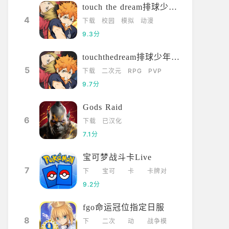
touch the dream排球少年韩服
4
下载
校园
模拟
动漫
9.3分
touchthedream排球少年日服
5
下载
二次元
RPG
PVP
9.7分
pubg火山图密室
位置
Gods Raid
1、图中，标红的
6
下载
已汉化
位置就是有密室的
7.1分
地方，其他的一些
地方外表看起来
2-21
12014
看过
2023-08-28
宝可梦战斗卡Live
像，但是其实是打
7
下
宝可
卡
卡牌对
不开的密室。2、
载
梦
牌
战
9.2分
打开密室后，可以
获得仅需1秒就可
fgo命运冠位指定日服
以把队友拉起来的
8
下
二次
动
战争模
“紧急救援套件”以