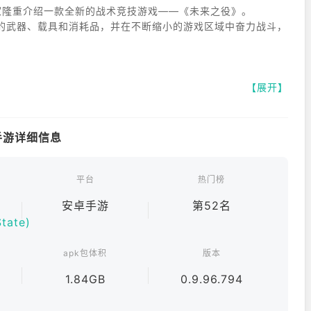
S向大家隆重介绍一款全新的战术竞技游戏——《未来之役》。
的武器、载具和消耗品，并在不断缩小的游戏区域中奋力战斗，
【展开】
卓手游详细信息
平台
热门榜
安卓手游
第52名
策略，击败你的对手
tate)
apk包体积
版本
的激烈程度
1.84GB
0.9.96.794