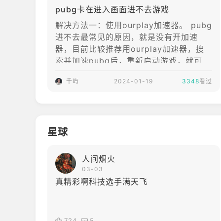
pubg卡在进入画面进不去游戏
▣官方链接▣
树木这几项，虽然
官网：newstate.pubg.com
可以提升画面表
解决方法一：使用ourplay加速器。 pubg
YouTube: youtube.com/NEWSTATEMOBILE
现，却让敌人更容
进不去最常见的原因，就是没有开加速
Facebook: facebook.com/OfficialNEWSTATEM
易藏匿与环境当
器，目前比较推荐用ourplay加速器，搜
Twitter: twitter.com/NEWSTATEMOBILE
中，应该设置为非
索并加速pubg后，重新启动游戏，就可以
Instagram: instagram.com/newstatemobileoffic
常低。3、亮度、
正常进入游戏了。 解决方法二：修复游戏
更新日期
千屿
2024-01-19
屏幕比例理论上调
3348
看过
文件。 解决方法三：检查网络异常。 解
2023年6月19日
到最大更好。建议
决方法四：关闭防火墙。 防火墙经常会误
亮度调整为80，
拦截部分应用，导致程序无法正常联网，
不会特别刺眼。屏
玩家可以尝试关闭防火墙后，重新启动游
幕比例是影响帧数
星球
戏解决。 解决方法五：等待游戏服务器修
的主要参数，提供
复。
的效果却不是特别
人间烟火
明显。如果机器配
03-03
置有限，可
真精彩啊科技选手满天飞
724
5