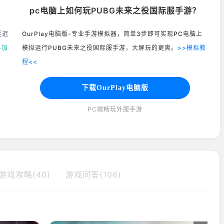
pc电脑上如何玩PUBG未来之役国际服手游？
延迟
OurPlay电脑版-专业手游模拟器，简单3步即可实现PC电脑上
>加
模拟运行PUBG未来之役国际服手游，大屏玩的更爽。
>>模拟教
程<<
下载OurPlay电脑版
PC端畅玩外服手游
游戏攻略(40)
游戏问答(106)