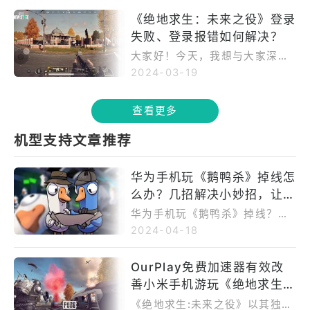
时，使用OurPlay加速器等工具
困扰。面对此问题，我们可以通
《绝地求生：未来之役》登录
也能有效提升游戏体验。遇到问
过检查网络连接、重启游戏、更
题时，不妨寻求官方客服或论坛
失败、登录报错如何解决？
新版本或联系客服等方式解决。
的帮助。
同时，这款游戏以其逼真的战场
大家好！今天，我想与大家深入
环境和丰富的游戏内容吸引着无
聊聊备受全球玩家热爱的《绝地
2024-03-19
数玩家。而OurPlay加速器则能
求生：未来之役》。这款游戏以
助你一臂之力，优化网络连接，
战术竞技为核心，引领玩家走进
查看更多
减少延迟，让你在战场上更稳
一个充满刺激与未知的未来战
定、更流畅地展现实力。遇到问
场。在这里，你不仅要巧妙运用
机型支持文章推荐
题时，不要慌张，按照建议操
策略，更要与队友紧密配合，在
作，继续享受游戏带来的乐趣
战火纷飞中争夺生存的机会。
吧！
华为手机玩《鹅鸭杀》掉线怎
么办？几招解决小妙招，让你
畅享游戏乐趣！
华为手机玩《鹅鸭杀》掉线？别
慌！试试切换网络环境，确保信
2024-04-18
号强度，使用OurPlay加速器优
化网络。定期清理游戏缓存和手
OurPlay免费加速器有效改
机数据，保持手机电量充足并避
善小米手机游玩《绝地求生:
免过热。若问题仍存，尝试更新
游戏和手机系统。这些方法能助
未来之役》卡顿。
《绝地求生:未来之役》以其独特