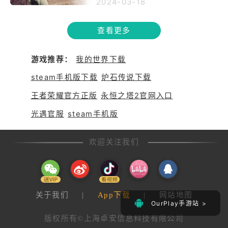
受玩家喜爱的战术竞技手游，但
2024-03-18
低延迟，使游戏运行更流畅。通
近期部分华为手机用户反映游戏
过OurPlay的优化，玩家可尽情
出现闪退问题。这可能是由于手
查看更多
享受《绝地求生:未来之役》带来
机系统或游戏版本不兼容、缓存
的紧张刺激和战术竞技乐趣。
过多、内存不足或网络不稳定等
原因造成的。为解决这一问题，
游戏推荐：
我的世界下载
用户可尝试更新系统与游戏、清
理缓存与内存、检查手机硬件以
steam手机版下载
炉石传说下载
及优化网络环境。若问题仍未解
王者荣耀官方正版
永恒之塔2官网入口
决，建议联系华为或游戏官方客
服寻求专业支持。
光遇官服
steam手机版
欢迎关注我们
关于我们
|
App下载
|
网站地图
OurPlay手游站 >
版权所有©上海卓安信息科技有限公司