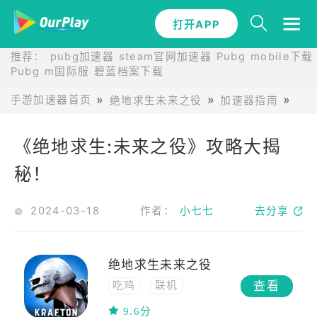
打开APP
推荐：
pubg加速器
steam官网加速器
Pubg mobile下载
Pubg m国际服
碧蓝档案下载
手游加速器首页
绝地求生未来之役
加速器指南
《
《绝地求生:未来之役》攻略大揭
秘！
2024-03-18
作者：
小七七
去分享
绝地求生未来之役
查看
吃鸡
联机
中文
动作
9.6分