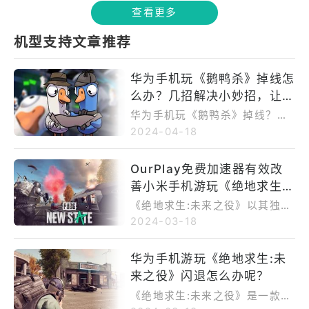
战术竞技为核心，引领玩家走进
查看更多
减少延迟，让你在战场上更稳
一个充满刺激与未知的未来战
定、更流畅地展现实力。遇到问
场。在这里，你不仅要巧妙运用
机型支持文章推荐
题时，不要慌张，按照建议操
策略，更要与队友紧密配合，在
作，继续享受游戏带来的乐趣
战火纷飞中争夺生存的机会。
吧！
华为手机玩《鹅鸭杀》掉线怎
么办？几招解决小妙招，让你
畅享游戏乐趣！
华为手机玩《鹅鸭杀》掉线？别
慌！试试切换网络环境，确保信
2024-04-18
号强度，使用OurPlay加速器优
化网络。定期清理游戏缓存和手
OurPlay免费加速器有效改
机数据，保持手机电量充足并避
善小米手机游玩《绝地求生:
免过热。若问题仍存，尝试更新
游戏和手机系统。这些方法能助
未来之役》卡顿。
《绝地求生:未来之役》以其独特
你摆脱掉线困扰，畅享《鹅鸭
的战术竞技玩法和逼真的战场体
2024-03-18
杀》的推理乐趣。赶紧行动起
验，深受小米手机用户喜爱。然
来，与队友一同书写属于你的推
而，部分玩家在游戏时可能会遇
华为手机游玩《绝地求生:未
理传奇吧！
到卡顿问题，影响游戏体验。为
来之役》闪退怎么办呢？
解决这一问题，推荐使用OurPla
y免费加速器优化网络环境。该工
《绝地求生:未来之役》是一款深
具能显著提升网络连接速度，降