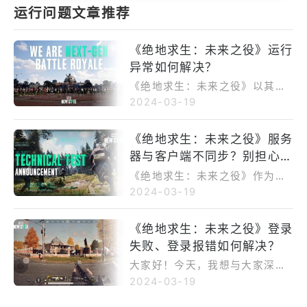
运行问题文章推荐
《绝地求生：未来之役》运行
异常如何解决？
《绝地求生：未来之役》以其独
特的战术竞技玩法吸引众多玩
2024-03-19
家，但偶尔会遇到运行异常的问
题。这些问题可能源于服务器波
《绝地求生：未来之役》服务
动、网络环境不佳、设备性能不
器与客户端不同步？别担心，
足、游戏版本问题或系统兼容性
等。为了顺畅体验游戏，玩家可
一招解决你的烦恼！
《绝地求生：未来之役》作为战
以尝试优化网络环境、提升设备
术竞技游戏的佼佼者，偶尔会遇
2024-03-19
性能、更新游戏版本等方法。同
到服务器与客户端数据不同步的
时，使用OurPlay加速器等工具
困扰。面对此问题，我们可以通
《绝地求生：未来之役》登录
也能有效提升游戏体验。遇到问
过检查网络连接、重启游戏、更
题时，不妨寻求官方客服或论坛
失败、登录报错如何解决？
新版本或联系客服等方式解决。
的帮助。
同时，这款游戏以其逼真的战场
大家好！今天，我想与大家深入
环境和丰富的游戏内容吸引着无
聊聊备受全球玩家热爱的《绝地
2024-03-19
数玩家。而OurPlay加速器则能
求生：未来之役》。这款游戏以
助你一臂之力，优化网络连接，