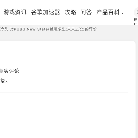
游戏资讯
谷歌加速器
攻略
问答
产品百科
热
速
冷头 对PUBG:New State(绝地求生:未来之役)的评价
国
游真实评论
回复。