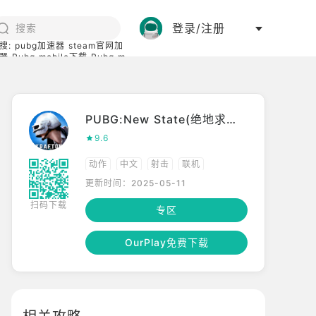
登录/注册
搜:
pubg加速器
steam官网加
器
Pubg mobile下载
Pubg m
际服
碧蓝档案下载
PUBG:New State(绝地求生:未来之役)
9.6
动作
中文
射击
联机
更新时间：2025-05-11
高画质
竞技
多人竞技
吃鸡
扫码下载
专区
OurPlay免费下载