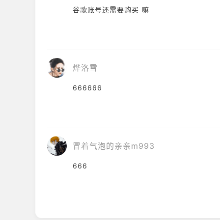
谷歌账号还需要购买 嘛
烨洛雪
666666
冒着气泡的亲亲m993
666