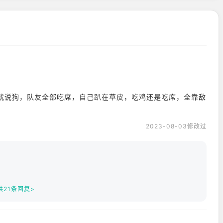
：
就说狗，队友全部吃席，自己趴在草皮，吃鸡还是吃席，全靠敌
2023-08-03修改过
共21条回复>