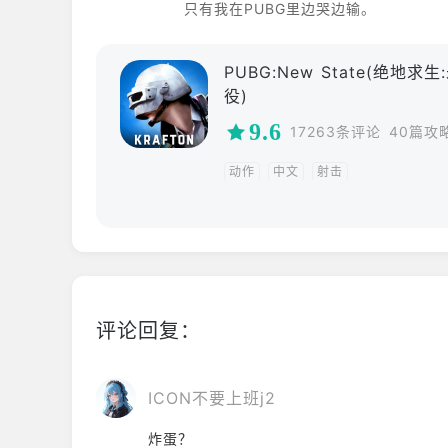
只有我在PUBG里边哭边输。
PUBG:New State(绝地求
役)
9.6
17263条评论
40篇攻
动作
中文
射击
评论回复：
ICON不要上班j2
炸蛋？