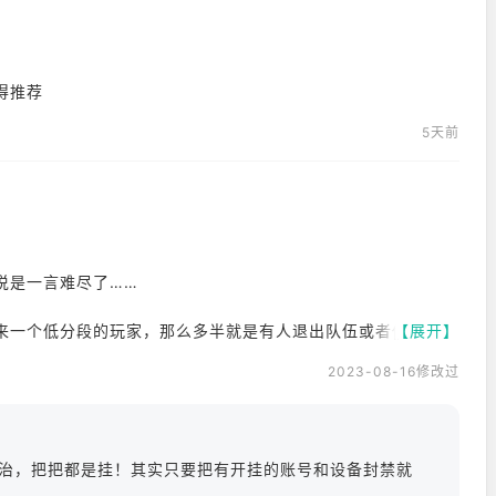
得推荐
5天前
说是一言难尽了……
来一个低分段的玩家，那么多半就是有人退出队伍或者低段玩家
【展开】
2023-08-16修改过
治，把把都是挂！其实只要把有开挂的账号和设备封禁就