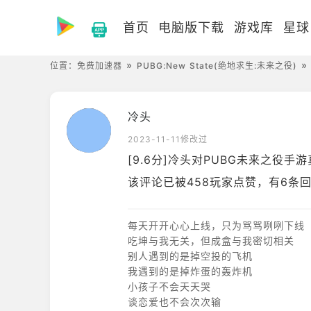
首页
电脑版下载
游戏库
星球
位置：
免费加速器
PUBG:New State(绝地求生:未来之役)
冷头
2023-11-11修改过
[9.6分]冷头对PUBG未来之役手
该评论已被458玩家点赞，有6条
每天开开心心上线，只为骂骂咧咧下线
吃坤与我无关，但成盒与我密切相关
别人遇到的是掉空投的飞机
我遇到的是掉炸蛋的轰炸机
小孩子不会天天哭
谈恋爱也不会次次输