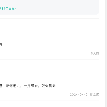
共31条回复>
的
5天前
肥，奈何老六，一身绿衣，取你狗命
2024-04-24修改过