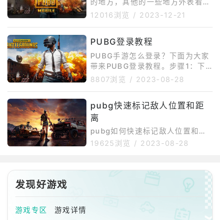
题，查找一下网路问题，重启试
的地方，其他的一些地方外表看起
试。2、重启电脑退出游戏重进，
来像，但是其实是打不开的密室。
12016浏览
/
2023-12-21
不行的话重启电脑。3、等待如果
2、打开密室后，可以获得仅需1秒
是游戏本身的原因，这个没办法，
就可以把队友拉起来的“紧急救援
PUBG登录教程
只能等待官方修复。
套件”以及额外的狙击手套件。
PUBG手游怎么登录？下面为大家
带来PUBG登录教程。步骤1：下
载并打开PUBG应用程序首先你需
8807浏览
/
2023-08-28
要下载PUBG的应用程序，并安装
到你的手机上。如果你已经安装过
pubg快速标记敌人位置和距
了这个应用，那么请跳过此步骤。
离
步骤2：选择账号登录方式打开PU
BG应用程序之后，你需要选择一
pubg如何快速标记敌人位置和距
个账号登录方式。你可以使用Goo
离？1、绝地求生快速标记敌人位
19625浏览
/
2023-08-28
glePlay账号、Facebook账号、T
置方法是按下“ALT+鼠标中键”，
witter账号或者VK账号来登录。
在罗盘上会出现标记，准心在哪
如果你首次登录PUBG，你需要注
里，标记就会标在哪里。2、在游
册一个
戏中，可能Alt+鼠标中按起来会比
发现好游戏
较麻烦，在对枪中也常常忘记标记
功能，这时候玩家只需要通过更改
游戏专区
游戏详情
键位即可，将快速标记的副键位改