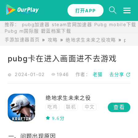
打开APP
推荐：
pubg加速器
steam官网加速器
Pubg mobile下载
Pubg m国际服
碧蓝档案下载
手游加速器首页
攻略
绝地求生未来之役攻略
pub
pubg卡在进入画面进不去游戏
2024-01-02
1946
作者：
老猫
去分享
绝地求生未来之役
查看
吃鸡
联机
中文
动作
高画质
9.6分
射击
竞技
多人竞技
一、问题出现原因