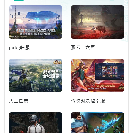
成鼠标左键。3、手游需要首先打
开设置界面，在【快捷消息】内，
设置【注意！前方有危险】，在游
戏中，打开对话栏点击【注意前方
有
pubg韩服
燕云十六声
大三国志
传说对决越南服