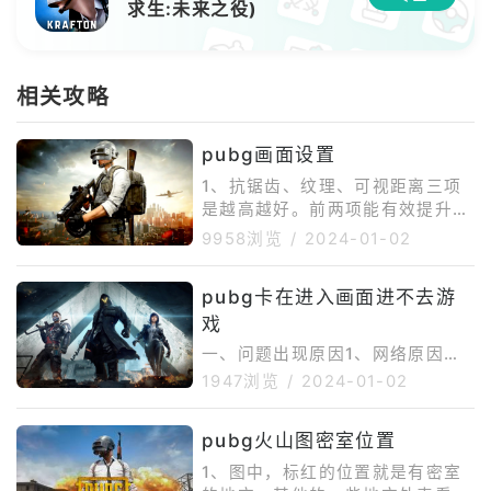
求生:未来之役)
相关攻略
pubg画面设置
1、抗锯齿、纹理、可视距离三项
是越高越好。前两项能有效提升人
物与周边环境的对比度，使得玩家
9958浏览
/
2024-01-02
更容易发现敌人，更高的可视距离
可以让玩家更早发现敌人。2、后
pubg卡在进入画面进不去游
期处理、阴影、特效、树木这几
戏
项，虽然可以提升画面表现，却让
敌人更容易藏匿与环境当中，应该
一、问题出现原因1、网络原因可
设置为非常低。3、亮度、屏幕比
能是由于网络波动。2、电脑原因
1947浏览
/
2024-01-02
例理论上调到最大更好。建议亮度
电脑配置不行，或者电脑文件损
调整为80，不会特别刺眼。屏幕
坏。3、游戏原因同时间段游戏人
比例是影响帧数的主要参数，提供
pubg火山图密室位置
数过多，服务器承载不了。二、解
的效果却不是特别明显。如果机器
决方法1、切换网络网络造成的问
1、图中，标红的位置就是有密室
配置有限，可