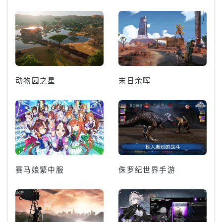
动物园之星
末日余晖
赛马娘繁中服
侏罗纪世界手游