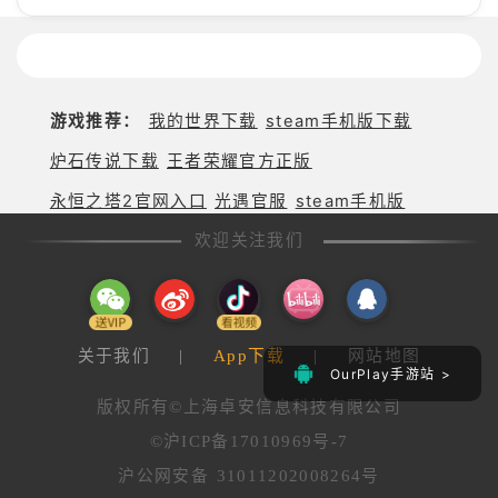
游戏推荐：
我的世界下载
steam手机版下载
炉石传说下载
王者荣耀官方正版
永恒之塔2官网入口
光遇官服
steam手机版
欢迎关注我们
关于我们
|
App下载
|
网站地图
OurPlay手游站 >
版权所有©上海卓安信息科技有限公司
©沪ICP备17010969号-7
沪公网安备 31011202008264号