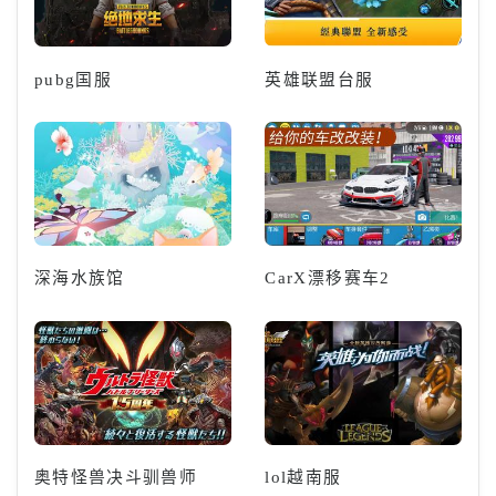
pubg国服
英雄联盟台服
深海水族馆
CarX漂移赛车2
奥特怪兽决斗驯兽师
lol越南服