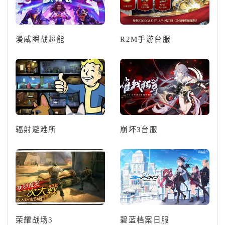
漫威瞬战超能
R2M手游台服
辐射避难所
崩坏3台服
荣耀战场3
碧蓝档案日服