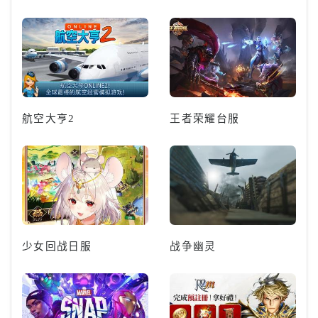
航空大亨2
王者荣耀台服
少女回战日服
战争幽灵