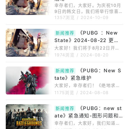
幸存者们，大家好。为庆祝10月
9日的韩文日，我们将举行惊喜签
到活动。请参考以下详细活动内
1357浏览
/
2024-10-09
容，并记得领取准备好的礼物
哦！我们将努力以更优质的服务
《PUBG ：New
新闻推荐
回报新旗手们。谢谢。活动详情
State》2024-08-22 更新
活动时间：2024年10月9日（星
维护公告
期三）00:00（UTC）~23:59
大家好！我们将于8月22日开始
（UTC）活动描述：在活动期间
对《未来之役手游》服务器进行
1974浏览
/
2024-08-20
登录游戏，检查邮箱以领取奖
更新维护。在本次更新中，我们
励。奖励登录奖励：狐狸旗袍箱
更新了多项游戏内容，并对bug
《PUBG：New S
新闻推荐
子券X3，鸡牌X10注意事项未在
及其他问题进行了优化，还请大
tate》紧急维护
活动期间领取的礼物可能无法获
家合理安排游戏时间。※更新维
得帮助。活动详
护时间可能会发生变化，对此我
大家好，幸存者们！《绝地求生:
们将再次以本公告进行通知。[更
未来之役》的NEWSTATE服务器
1175浏览
/
2024-08-08
新维护公告]维护时间:08/2208:
将于8月8日进行紧急维护。预计
00-15:00(北京时间)维护说明:
维护时间约为3小时。紧急维护
《PUBG：new st
维护期间将无法登录游戏。更新
新闻推荐
时间表：8月8日，4:25~8月8
维护可能发生变化，对此我们将
ate》紧急通知-图形问题和
日，7:30(UTC+0)维护详情：B
再次以本公告进行通知。维护时
UG修复修复了服务器不稳定的问
帧率下降
幸存者们，大家好，我们知道一
间可能会延
题修复了大厅中帧率下降的问题