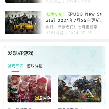
些游戏的图形在部分幸存者那里
992浏览
/
2024-07-29
修复了大厅中BGM无法播放的问
显示异常。我们知道许多玩家在
题修复了游戏中的图形错误问题
登录和游戏过程中遇到了服务器
《PUBG New St
版本更新
稳定性问题。我们正在努力解决
ate》2024年7月25日更新
这些问题，对由此带来的不便深
表歉意。感谢您的耐心等待！
说明
你好，幸存者们！七月更新带来
了游戏外的改进及更多内容。详
2351浏览
/
2024-07-25
情请查看以下我们的更新说明！
游戏外更新大厅已更新为夏季主
题。享受新的夏季主题，并在游
发现好游戏
戏中获得更多乐趣吧！新赛季本
次更新后《绝地求生:未来之役》
将迎来第16赛季！生存通行证等
游戏专区
游戏详情
等。iOS：SDK版本更新：16.2-
>17.5