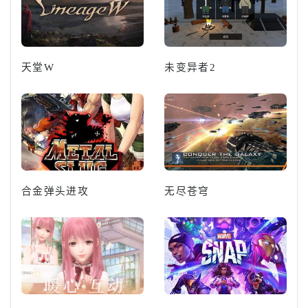
天堂W
未变异者2
合金弹头进攻
无尽苍穹