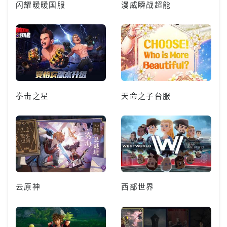
闪耀暖暖国服
漫威瞬战超能
拳击之星
天命之子台服
云原神
西部世界