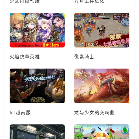
少女前线韩服
方舟生存进化
火焰纹章英雄
像素骑士
lol越南服
龙与少女的交响曲