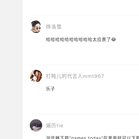
烨洛雪
哈哈哈哈哈哈哈哈哈哈太应景了😂
打盹儿的代言人mmt967
乐子
遍历tie
浏览器下载“games today”在里面就可以下