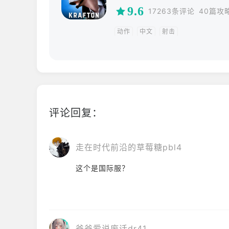
9.6
17263条评论
40篇攻
动作
中文
射击
评论回复：
走在时代前沿的草莓糖pbl4
这个是国际服？
爸爸爱说废话dr41