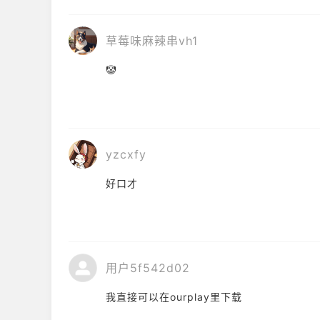
草莓味麻辣串vh1
🤡
yzcxfy
好口才
用户5f542d02
我直接可以在ourplay里下载