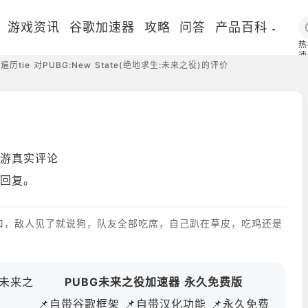
游戏资讯
谷歌加速器
攻略
问答
产品百科
热
速
遍历tie 对PUBG:New State(绝地求生:未来之役)的评价
国
役手游真实评论
条回复。
口，敌人见了就说狗，队友全部吃席，自己趴在草皮，吃鸡还是
生:未来之
PUBG未来之役加速器 永久免费版
📌自带谷歌框架 📌自带汉化功能 📌永久免费