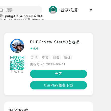
登录/注册
搜:
pubg加速器
steam官网加
器
Pubg mobile下载
Pubg m
际服
碧蓝档案下载
PUBG:New State(绝地求生:未来之役)
9.6
动作
中文
射击
联机
更新时间：2025-05-11
高画质
竞技
多人竞技
吃鸡
扫码下载
专区
OurPlay免费下载