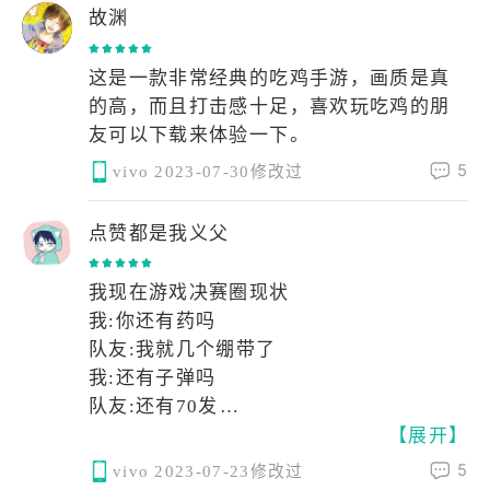
故渊
这是一款非常经典的吃鸡手游，画质是真
的高，而且打击感十足，喜欢玩吃鸡的朋
友可以下载来体验一下。
5
vivo
2023-07-30修改过
点赞都是我义父
我现在游戏决赛圈现状
我:你还有药吗
队友:我就几个绷带了
我:还有子弹吗
队友:还有70发
【展开】
我:山坡上发现一对人
队友:Let's go
5
vivo
2023-07-23修改过