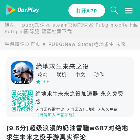
打开APP
推荐：
pubg加速器
steam官网加速器
Pubg mobile下载
Pubg m国际服
碧蓝档案下载
手游加速器首页
PUBG:New State(绝地求生:未来之
绝地求生未来之役
吃鸡
联机
中文
动作
9.6
高画质
射击
竞技
多人竞技
绝地求生未来之役加速器 永久免费
版
📌自带谷歌框架 📌自带汉化功能 📌永久免费
【扫码加入王者荣耀】
[9.6分]超级浪漫的奶油雪糕w687对绝地
求生未来之役手游真实评论