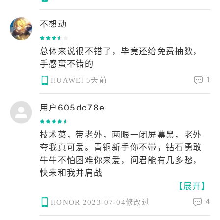
不想动
总体来说很不错了，毕竟还给免费抽数，
手感蛮不错的
1
HUAWEI
5天前
用户605dc78e
技术菜，带老外，两眼一闭屏幕黑，老外
夸我真可爱。青铜新手你不带，钻石勇敢
牛牛不怕困难你来爱，问君能有几多愁，
快来和我并肩战
【展开】
4
HONOR
2023-07-04修改过