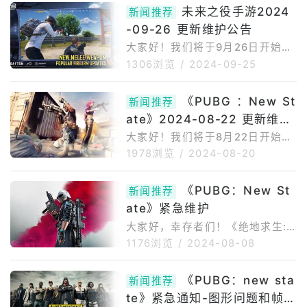
将努力以更优质的服务回报新旗手
未来之役手游2024
新闻推荐
们。谢谢。活动详情活动时间：2
-09-26 更新维护公告
024年10月9日（星期三）00:00
（UTC）~23:59（UTC）活动描
大家好！我们将于9月26日开始对
述：在活动期间登录游戏，检查邮
《未来之役手游》服务器进行更新
1306浏览
/
2024-09-25
箱以领取奖励。奖励登录奖励：狐
维护。在本次更新中，我们更新了
狸旗袍箱子券X3，鸡牌X10注意
多项游戏内容，并对bug及其他问
《PUBG ：New St
新闻推荐
事项未在活动期间领取的礼物可能
题进行了优化，还请大家合理安排
ate》2024-08-22 更新维护
无法获得帮助。活动详
游戏时间。※更新维护时间可能会
发生变化，对此我们将再次以本公
公告
大家好！我们将于8月22日开始对
告进行通知。[更新维护公告]维护
《未来之役手游》服务器进行更新
1978浏览
/
2024-08-20
时间:09/2608:00-16:00(北京时
维护。在本次更新中，我们更新了
间)维护说明:维护期间将无法登录
多项游戏内容，并对bug及其他问
《PUBG：New St
游戏。更新维护可能发生变化，对
新闻推荐
题进行了优化，还请大家合理安排
此我们将再次以本公告进行通知。
ate》紧急维护
游戏时间。※更新维护时间可能会
维护时间可能会延
发生变化，对此我们将再次以本公
大家好，幸存者们！《绝地求生:
告进行通知。[更新维护公告]维护
未来之役》的NEWSTATE服务器
1176浏览
/
2024-08-08
时间:08/2208:00-15:00(北京时
将于8月8日进行紧急维护。预计
间)维护说明:维护期间将无法登录
维护时间约为3小时。紧急维护时
《PUBG：new sta
游戏。更新维护可能发生变化，对
新闻推荐
间表：8月8日，4:25~8月8日，
此我们将再次以本公告进行通知。
te》紧急通知-图形问题和帧率
7:30(UTC+0)维护详情：BUG修