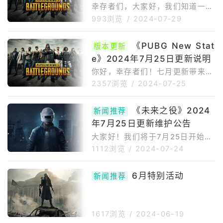
维护时间可能会延
复修复了服务器不稳定的问题修复
下降
幸存者们，大家好，我们知道一些
了大厅中帧率下降的问题修复了大
游戏的图形在部分幸存者那里显示
993浏览
/
2024-07-29
厅中BGM无法播放的问题修复了
异常。我们知道许多玩家在登录和
游戏中的图形错误问题
游戏过程中遇到了服务器稳定性问
《PUBG New Stat
版本更新
题。我们正在努力解决这些问题，
e》2024年7月25日更新说明
对由此带来的不便深表歉意。感谢
您的耐心等待！
你好，幸存者们！七月更新带来了
游戏外的改进及更多内容。详情请
2357浏览
/
2024-07-25
查看以下我们的更新说明！游戏外
更新大厅已更新为夏季主题。享受
《未来之役》2024
新闻推荐
新的夏季主题，并在游戏中获得更
年7月25日更新维护公告
多乐趣吧！新赛季本次更新后《绝
地求生:未来之役》将迎来第16赛
大家好！我们将于7月25日开始对
季！生存通行证等等。iOS：SDK
《未来之役手游》服务器进行更新
1112浏览
/
2024-07-24
版本更新：16.2->17.5
维护。在本次更新中，我们更新了
多项游戏内容，并对bug及其他问
6月特别活动
新闻推荐
题进行了优化，还请大家合理安排
游戏时间。※更新维护时间可能会
发生变化，对此我们将再次以本公
告进行通知。[更新维护公告]维护
1617浏览
/
2024-06-19
时间:07/2508:00-15:00(北京时