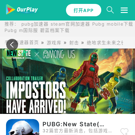
打开APP
推荐：
pubg加速器
steam官网加速器
Pubg mobile下载
Pubg m国际服
碧蓝档案下载
手游加速器首页
游戏库
射击
绝地求生未来之役
PUBG:New State(绝地求生:未来之役)最新新闻
32篇官方最新消息，包括游戏最新活动公告、更新日志、赛事庆典等内容。