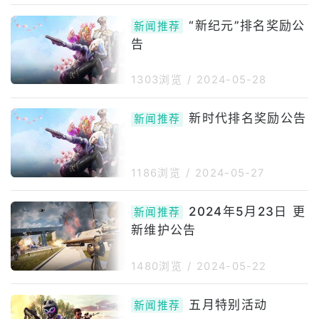
间)维护说明:维护期间将无法登录
“新纪元”排名奖励公
游戏。更新维护可能发生变化，对
新闻推荐
此我们将再次以本公告进行通知。
告
维护时间可能会延
1303浏览
/
2024-05-28
新时代排名奖励公告
新闻推荐
1186浏览
/
2024-05-27
2024年5月23日 更
新闻推荐
新维护公告
1480浏览
/
2024-05-22
五月特别活动
新闻推荐