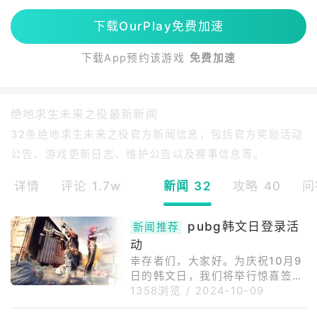
下载OurPlay免费加速
下载App预约该游戏
免费加速
绝地求生未来之役最新新闻
32条绝地求生未来之役官方新闻信息，包括官方奖励活动
公告、游戏更新日志、维护公告以及赛事信息等。
详情
评论 1.7w
新闻 32
攻略 40
问
pubg韩文日登录活
新闻推荐
动
幸存者们，大家好。为庆祝10月9
日的韩文日，我们将举行惊喜签到
活动。请参考以下详细活动内容，
1358浏览
/
2024-10-09
并记得领取准备好的礼物哦！我们