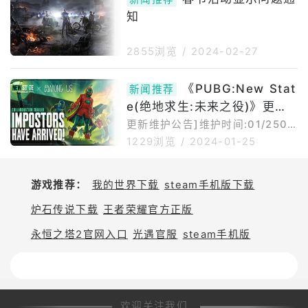
知
2855浏览
/
2024-02-27
《PUBG:New Stat
新闻推荐
e(绝地求生:未来之役)》更新
公告
更新维护公告]维护时间:01/250
8:0015:00(北京时间)维护说明维
1229浏览
/
2024-01-25
护期间将无法登录游戏0更新维护
可能发生变化，对此我们将再次以
本公告进行通知.维护时间可能会
游戏推荐：
我的世界下载
steam手机版下载
延迟或提前结束
炉石传说下载
王者荣耀官方正版
永恒之塔2官网入口
光遇官服
steam手机版
欢迎关注我们