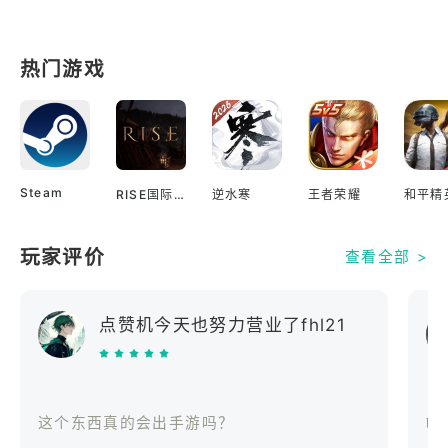
热门游戏
Steam
RISE国际服
逆水寒
王者荣耀
和平精
玩家评价
查看全部 >
点赞机今天也努力营业了fhl21
这个东西真的会出手游吗？
bo