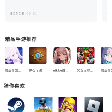
HONOR
03-31
03
精品手游推荐
碧蓝档案国际服
炉石传说
nikke胜利女神国际服
实况足球2022手游
猜你喜欢