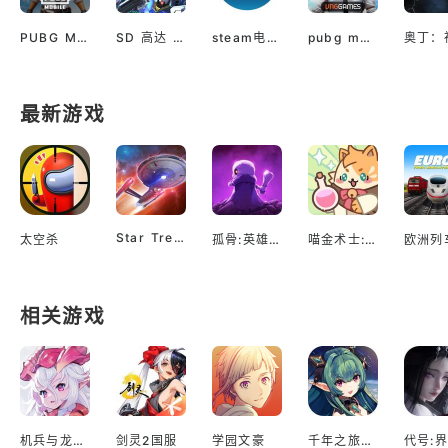
PUBG M(国际服绝地求生)
SD 高达 G世代 永恒（国际服）
steam电脑版下载
pubg mobile最新版本
最新游戏
Star Trek™ Fleet Command
太空杀
孤骨:英雄杀手
喵金术士:猫咪合并大亨
相关游戏
机兵与龙日服
剑灵2国服
学园文豪
千年之旅台服
代号:界