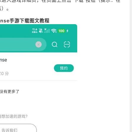
进入游戏详细页，在页面上点击“下载”按钮（提示：在
坛）。
Defense手游下载图文教程