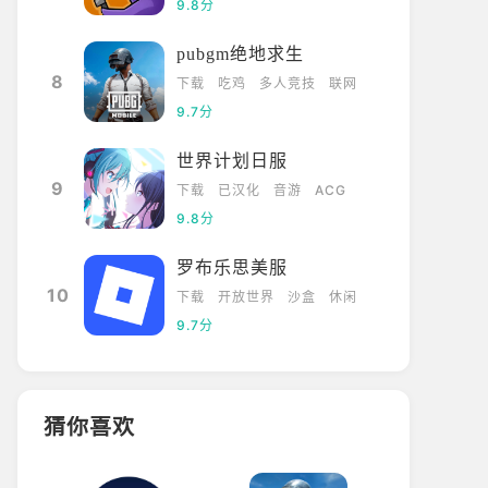
9.8分
pubgm绝地求生
8
下载
吃鸡
多人竞技
联网
9.7分
世界计划日服
9
下载
已汉化
音游
ACG
9.8分
罗布乐思美服
10
下载
开放世界
沙盒
休闲
9.7分
猜你喜欢