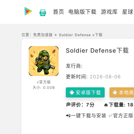
首页
电脑版下载
游戏库
星球
位置：
免费加速器
Soldier Defense v下载
Soldier Defense
下载
发行商:
更新时间:
2026-08-06
v官方版
大小: 0.00B
安卓版下载
本地高
💭评价：7分
🔥下载量: 18
📲一键下载与安装 ✅官方正版