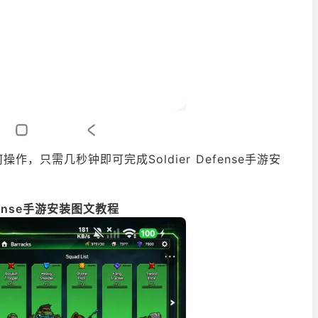
只需几秒钟即可完成Soldier Defense手游安
Defense手游安装图文教程