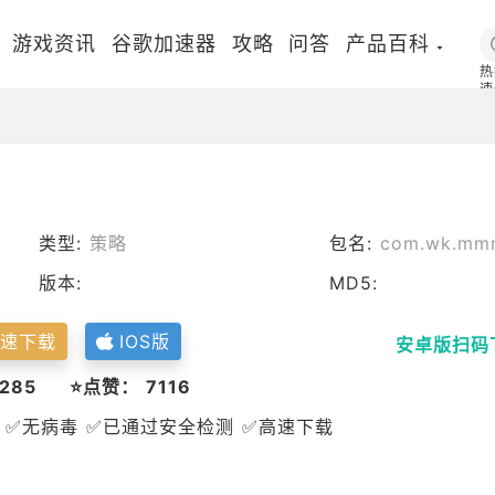
游戏资讯
谷歌加速器
攻略
问答
产品百科
热
速
国
类型:
策略
包名:
com.wk.mm
版本:
MD5:
速下载
IOS版
安卓版扫码
285
⭐点赞： 7116
 ✅无病毒 ✅已通过安全检测 ✅高速下载