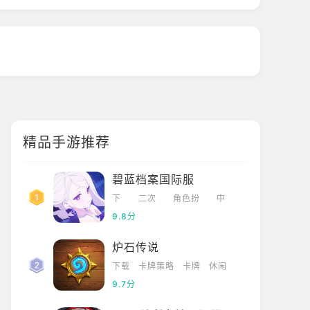
精品手游推荐
碧蓝档案国际服
下
二次
角色扮
中
载
元
演
文
9.8分
炉石传说
下载
卡牌策略
卡牌
休闲
9.7分