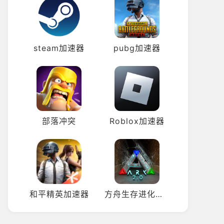
steam加速器
pubg加速器
部落冲突
Roblox加速器
和平精英加速器
方舟生存进化加速器