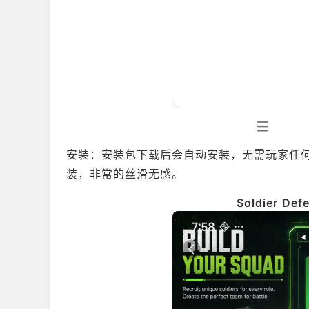
安装：安装包下载后会自动安装，无需玩家任何操作，
装，非常的丝滑无感。
Soldier 