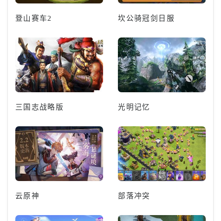
登山赛车2
坎公骑冠剑日服
三国志战略版
光明记忆
云原神
部落冲突