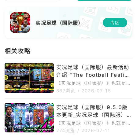
实况足球（国际服）
专区
相关攻略
实况足球（国际服）最新活动
介绍 "The Football Festiva
l Campaign Second Half"
《实况足球（国际服）》也就是eF
ootball™国际服，目前仍在进行的
867浏览
/
2026-07-15
重点活动是TheFootballFestival
CampaignSecondHalf。本轮活
实况足球（国际服）9.5.0版
动围绕国家队主题展开，包含登录
本更新_实况足球（国际服）9.
送球员、CampaignHub奖励、S
pecialLoginBonus、Internatio
5.0最新版下载安装
《实况足球（国际服）》也就是eF
nalCup2026、LongJourney、
ootball™，由KONAMI推出，是经
274浏览
/
2026-07-11
Flexible:StrikeforThree，以及
典PES系列进化后的足球竞技手