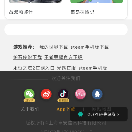
战双帕弥什
猫岛探险记
游戏推荐：
我的世界下载
steam手机版下载
炉石传说下载
王者荣耀官方正版
永恒之塔2官网入口
光遇官服
steam手机版
欢迎关注我们
关于我们
|
App下载
|
网站地图
OurPlay手游站 >
版权所有©上海卓安信息科技有限公司
©沪ICP备17010969号-7