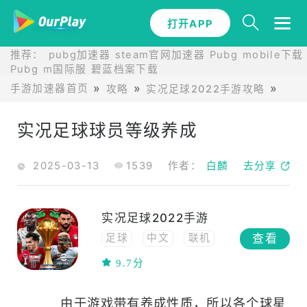
打开APP
推荐：
pubg加速器
steam官网加速器
Pubg mobile下载
Pubg m国际服
碧蓝档案下载
手游加速器首页
攻略
实况足球2022手游攻略
实况
实况足球球员等级养成
2025-03-13
1539
作者：
白麟
去分享
实况足球2022手游
查看
足球
中文
联机
多人在线
模拟
9.7分
网络工具
高画质
多人
体育
由于游戏带有养成性质，所以各个球星