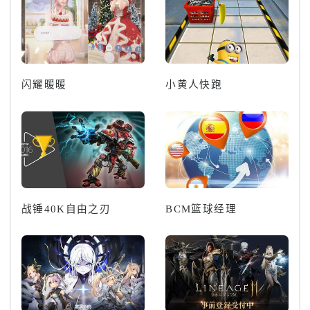
闪耀暖暖
小黄人快跑
战锤40K自由之刃
BCM篮球经理