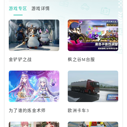
手，因此等到传奇球员卡池消费最
游戏专区
游戏详情
佳(比如第一期的小贝，可怜我两
发十连沉船了)G币，也就是蓝色钱
币，G币的作用就相当广泛新手推
荐的消费次序如下：签约教练&gt;
金铲铲之战
枫之谷M台服
为了谁的炼金术师
欧洲卡车3