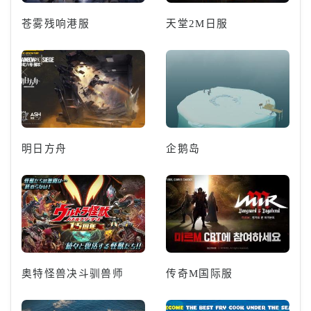
苍雾残响港服
天堂2M日服
明日方舟
企鹅岛
奥特怪兽决斗驯兽师
传奇M国际服