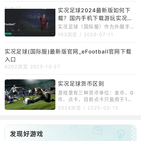
即将开启的Nati
游。GooglePlay页面介绍显示，
实况足球2024最新版如何下
PES已经进化为eFootball™，玩
载？国内手机下载游玩实况足
家可以在移动端体验下一代数字足
球游戏，并通过教程学习基础操
球2024方法介绍
实况足球（国际服）作为外服手
作、组建球队、签约球员、参加AI
游，在国内下载安装存在一定难
193浏览
/
2026-07-11
比赛和在线对战。需要说明的是，
度。首先是网络问题，游戏官网、
KONAMI官方当前公开的版本更新
谷歌商店以及游戏资源更新在国内
实况足球(国际服)最新版官网_eFootball官网下载
页面以eFootball™v5.0.0作为游
访问不够稳定，容易出现加载慢、
戏大版本更新说明；而
入口
下载中断或连接失败。其次是谷歌
环境依赖，部分安卓手机如果缺少
6202浏览
2025-10-27
GooglePlay服务，可能无法正常
下载、更新或启动游戏。再者，国
实况足球货币区别
际服还可能存在地区限制，部分用
游戏里有三种货币单位：金币、G
户可能遇到商店搜不到游戏、提示
币、点卡，目前点卡只能用于1：1
设备不兼容或安装后闪退等情况。
兑换金币，这里就不多做讨论。金
如果选择APK手动安装，还需要开
5024浏览
/
2025-03-13
币的话只推荐一个用处：特殊经理
启未
人抽奖，也就是每一期的特殊球
员，建议攒满2500金币进行十连
(因为有金球保底)，鉴于长期游戏
发现好游戏
以后玩家们大多数球员一般都能入