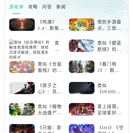
佳(比如第一期的小贝，可怜我两
游戏单
攻略
问答
新闻
发十连沉船了)G币，也就是蓝色钱
币，G币的作用就相当广泛新手推
《鸣潮》
塔防手游盘
荐的消费次序如下：签约教练&gt;
1.4：新角
点，三款不
色、新剧
容错过的塔
情，全新冒
防佳作
类
类似《碧蓝
险体验！
似
航线》的养
《纪
成类游戏！
念
养成你的梦
类似《仓鼠
《看门狗
碑
想！
客栈》的萌
2》：数字
谷》
宠类游戏推
世界的精彩
的
荐！快来养
狂欢
《原子之
类似
解
赛博宠物
心》：苏联
《INSIDE》
谜
吧！
科幻风下的
的解谜类游
类
游戏盛宴与
戏！快动起
游
类似《植物
掌上绿荫，
瑕疵
你的小脑筋
戏
大战僵尸》
足球爱好者
来通关！
推
的卡牌策略
必玩：《实
荐：
游戏，休闲
况足球》
《只狼：影
《Ori》《空
体
娱乐尽在手