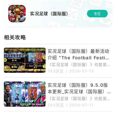
实况足球（国际服）
专区
相关攻略
实况足球（国际服）最新活动
介绍 "The Football Festiva
l Campaign Second Half"
《实况足球（国际服）》也就是eF
ootball™国际服，目前仍在进行的
783浏览
/
2026-07-15
重点活动是TheFootballFestival
CampaignSecondHalf。本轮活
实况足球（国际服）9.5.0版
动围绕国家队主题展开，包含登录
本更新_实况足球（国际服）9.
送球员、CampaignHub奖励、S
pecialLoginBonus、Internatio
5.0最新版下载安装
《实况足球（国际服）》也就是eF
nalCup2026、LongJourney、
ootball™，由KONAMI推出，是经
265浏览
/
2026-07-11
Flexible:StrikeforThree，以及
典PES系列进化后的足球竞技手
即将开启的Nati
游。GooglePlay页面介绍显示，