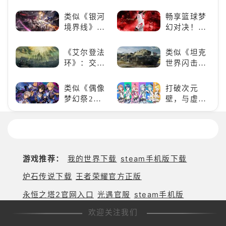
球类比赛推
年!!FLY
荐！快来赢
HIGH!!》手
类似《银河
畅享篮球梦
得世界冠军
游还原经典
境界线》的
幻对决！
吧！
名场面
二次元战棋
《NBA
类手游推
2K24梦幻球
《艾尔登法
类似《坦克
荐：极致策
队》类似游
环》：交界
世界闪击
略，无限可
戏精选
地的史诗传
战》
能
奇与魂系新
（WOTB）
类似《偶像
打破次元
巅峰
的军事类游
梦幻祭2》
壁，与虚拟
戏推荐！快
的二次元音
歌手共同谱
带上你最心
游推荐：完
写音符物语
爱的装备出
美还原偶像
发吧！
魅力，共同
打造最强偶
游戏推荐：
我的世界下载
steam手机版下载
像团
炉石传说下载
王者荣耀官方正版
永恒之塔2官网入口
光遇官服
steam手机版
欢迎关注我们