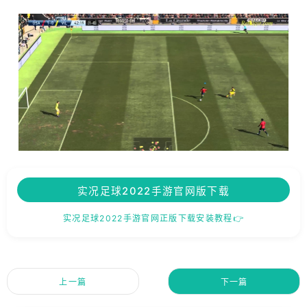
实况足球2022手游官网版下载
实况足球2022手游官网正版下载安装教程👉
上一篇
下一篇