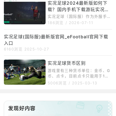
实况足球2024最新版如何下
PES已经进化为eFootball™，玩
载？国内手机下载游玩实况足
家可以在移动端体验下一代数字足
球游戏，并通过教程学习基础操
球2024方法介绍
实况足球（国际服）作为外服手
作、组建球队、签约球员、参加AI
游，在国内下载安装存在一定难
186浏览
/
2026-07-11
比赛和在线对战。需要说明的是，
度。首先是网络问题，游戏官网、
KONAMI官方当前公开的版本更新
谷歌商店以及游戏资源更新在国内
实况足球(国际服)最新版官网_eFootball官网下载
页面以eFootball™v5.0.0作为游
访问不够稳定，容易出现加载慢、
戏大版本更新说明；而
入口
下载中断或连接失败。其次是谷歌
环境依赖，部分安卓手机如果缺少
6160浏览
2025-10-27
GooglePlay服务，可能无法正常
下载、更新或启动游戏。再者，国
实况足球货币区别
际服还可能存在地区限制，部分用
游戏里有三种货币单位：金币、G
户可能遇到商店搜不到游戏、提示
币、点卡，目前点卡只能用于1：1
设备不兼容或安装后闪退等情况。
兑换金币，这里就不多做讨论。金
如果选择APK手动安装，还需要开
5006浏览
/
2025-03-13
币的话只推荐一个用处：特殊经理
启未
人抽奖，也就是每一期的特殊球
员，建议攒满2500金币进行十连
(因为有金球保底)，鉴于长期游戏
发现好内容
以后玩家们大多数球员一般都能入
手，因此等到传奇球员卡池消费最