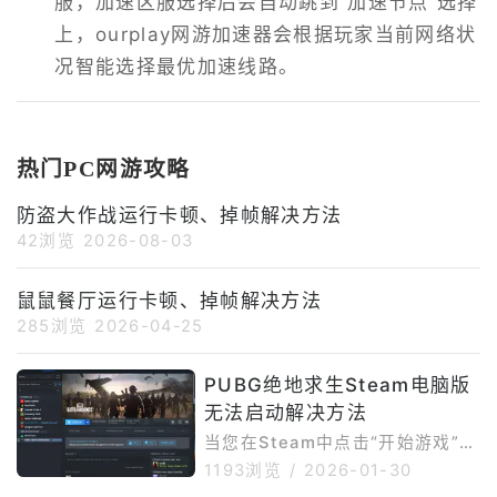
服，加速区服选择后会自动跳到“加速节点”选择
上，ourplay网游加速器会根据玩家当前网络状
况智能选择最优加速线路。
热门PC网游攻略
防盗大作战运行卡顿、掉帧解决方法
42浏览
2026-08-03
鼠鼠餐厅运行卡顿、掉帧解决方法
285浏览
2026-04-25
PUBG绝地求生Steam电脑版
无法启动解决方法
当您在Steam中点击“开始游戏”启
动PUBG:BATTLEGROUNDS
1193浏览
/
2026-01-30
时，Steam可能会短暂显示“正在