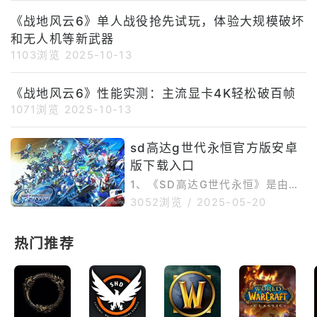
启动”，您甚至可能会在任务管理
《战地风云6》单人战役抢先试玩，体验大规模破坏
器中看到类似TslGame.exe（有
和无人机等新武器
时是ExecPubg.exe或反作弊组
件）的PUBG进程，但游戏窗口始
1103浏览
2025-10-13
终无法打开。这通常意味着PUBG
启动后在初始化初期失败，最常见
《战地风云6》性能实测：主流显卡4K轻松破百帧
的原因是游戏文件损坏/缺失、开
1071浏览
2025-10-13
场动画（影片）文件损坏、Direct
X/驱动程序初始化冲突、安
sd高达g世代永恒官方版安卓
版下载入口
1、《SD高达G世代永恒》是由万
代南梦宫娱乐发行的高达题材策略
3052浏览
/
2025-05-20
战棋手游，2022年7月于日本上
线，全球下载量突破500万次，曾
热门推荐
获GooglePlay年度最佳策略游戏
提名。游戏以宇宙世纪为背景，玩
家通过编成机体小队参与跨时空战
役，核心玩法包含机体开发、角色
养成、回合制网格战斗及多人协作