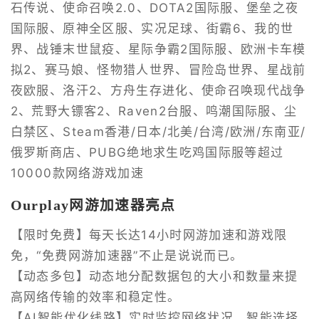
石传说、使命召唤2.0、DOTA2国际服、堡垒之夜
国际服、原神全区服、实况足球、街霸6、我的世
界、战锤末世鼠疫、星际争霸2国际服、欧洲卡车模
拟2、赛马娘、怪物猎人世界、冒险岛世界、星战前
夜欧服、洛汗2、方舟生存进化、使命召唤现代战争
2、荒野大镖客2、Raven2台服、鸣潮国际服、尘
白禁区、Steam香港/日本/北美/台湾/欧洲/东南亚/
俄罗斯商店、PUBG绝地求生吃鸡国际服等超过
10000款网络游戏加速
Ourplay网游加速器亮点
【限时免费】每天长达14小时网游加速和游戏限
免，“免费网游加速器”不止是说说而已。
【动态多包】动态地分配数据包的大小和数量来提
高网络传输的效率和稳定性。
【AI智能优化线路】实时监控网络状况，智能选择