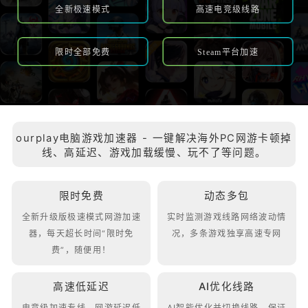
全新极速模式
高速电竞级线路
限时全部免费
Steam平台加速
ourplay电脑游戏加速器 - 一键解决海外PC网游卡顿掉
线、高延迟、游戏加载缓慢、玩不了等问题。
限时免费
动态多包
全新升级版极速模式网游加速
实时监测游戏线路网络波动情
器，每天超长时间“限时免
况，多条游戏独享高速专网
费”，随便用！
高速低延迟
AI优化线路
电竞级加速专线，网游延迟低
AI智能优化并切换线路，保证