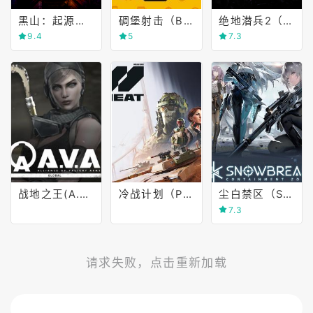
黑山：起源（Black Mesa ）
碉堡射击（BLOCKPOST MOBILE）
绝地潜兵2（HELLDIVERS™ 2）
9.4
5
7.3
战地之王(A.V.A.: Alliance of Valiant Arms)
冷战计划（Project CW）
尘白禁区（Steam）（Project Snow）
7.3
请求失败，点击重新加载