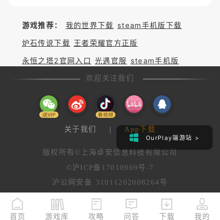
游戏推荐：
我的世界下载
steam手机版下载
炉石传说下载
王者荣耀官方正版
永恒之塔2官网入口
光遇官服
steam手机版
欢迎关注我们
关于我们
|
App下载
OurPlay端游站 >
版权所有©上海卓安信息科技有限公司
©沪ICP备17010969号-7
沪公网安备 31011202008264号
首页
游戏库
攻略
问答
下载
我的