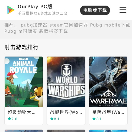
OurPlay PC版
电脑版下载
手游模拟器&游戏加速器二合一
推荐：
pubg加速器
steam官网加速器
Pubg mobile下载
Pubg m国际服
碧蓝档案下载
射击游戏排行
超级动物大逃杀(Super Animal Royale)
战舰世界(World of Warships)
星际战甲(Warframe)
7.6
8.1
8.1