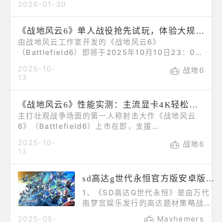
2026-01-30
您甚至可能会在任务管理器中看到类
似TslGame.exe（有时是
ExecPubg.exe或反作弊组件）的
《战地风云6》单人战役抢先试玩，体验大规模破坏和无人机等新武器
PUBG进程，但游戏窗口始终无法打
由战地风云工作室开发的《战地风云6》
开。这通常意味着PUBG启动后在初
（Battlefield6）即将于2025年10月10日23：00
始化初期失败，最常见的原因是游戏
推出，日前开放的多人模式测试已受不少玩家好评，
2025-10-
战地6
文件损坏/缺失、开场动画（影片）文
至于久违的单人战役模式，本篇会以无剧情雷的方式
13
件损坏、DirectX/驱动程序初始化冲
分享抢先试玩感想。《战地风云6》故事背景描述
突、安
2027年时北约因猜忌与阴谋分崩离析，许多欧洲国
《战地风云6》性能实测：主流显卡4K轻松破百帧
家纷纷脱离北约，仅剩美国与部分盟友疲于应对财政
不稳、代理人战争与政治争端。在这场混乱下，一个
主打壮观战争场面的第一人称射击大作《战地风云
名叫「PAX和平军团」
6》（Battlefield6）上市在即，支援
NVIDIADLSS4、NVIDIAReflex等先进GPU技术，
2025-10-
战地6
一起来看看它的实机画面与性能表现吧。《战地风云
13
6》使用EADICE工作室设计的Frostbite寒霜引擎
进行开发，爆炸场面是其招牌。有别于前两代作品，
sd高达g世代永恒官方版安卓版下载入口
本作不支援即时光线追踪，但仍保有模拟间接光照明
与环境光遮蔽效果，光影表现搭配体积烟雾、爆破碎
1、《SD高达G世代永恒》是由万代
片
南梦宫娱乐发行的高达题材策略战棋
手游，2022年7月于日本上线，全球
2025-05-
Mayhemers