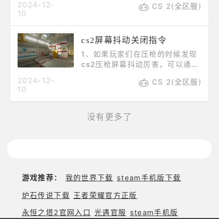
2024-12-
CS 2(全区服)
输入“cl_showfps1”来显示当前
10
fps值。4.输入“net_graph1”来显
示fps、ping值、loss、choke、
cs2屏幕抖动关闭指令
tick等信息。5.输入
“fps_max100”来限制最高fps刷
1、如果玩家们在压枪的时候发现
新率为每秒100帧。
cs2压枪屏幕抖动厉害，可以通过
输入代码的方法解决。2、枪口抖
2024-12-
CS 2(全区服)
动指令viewmodel_recoli03、
10
手臂抖动指令cl_bobamt_lat0或
cl_bobamt_vert0.14、按键盘上
的~键打开控制台，输入代码后就
没有更多了
可以解决了。
游戏推荐：
我的世界下载
steam手机版下载
炉石传说下载
王者荣耀官方正版
永恒之塔2官网入口
光遇官服
steam手机版